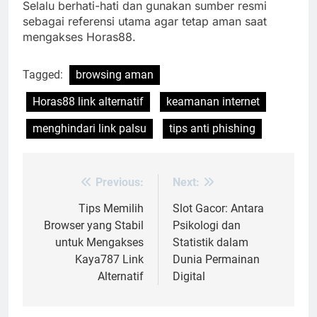
Selalu berhati-hati dan gunakan sumber resmi
sebagai referensi utama agar tetap aman saat
mengakses Horas88.
Tagged:
browsing aman
Horas88 link alternatif
keamanan internet
menghindari link palsu
tips anti phishing
Previous:
Next:
Post
navigation
Tips Memilih
Slot Gacor: Antara
Browser yang Stabil
Psikologi dan
untuk Mengakses
Statistik dalam
Kaya787 Link
Dunia Permainan
Alternatif
Digital