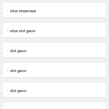
situs terpercaya
situs slot gacor
slot gacor
slot gacor
slot gacor