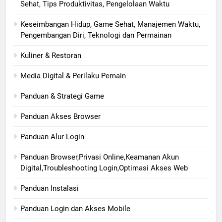
Sehat, Tips Produktivitas, Pengelolaan Waktu
Keseimbangan Hidup, Game Sehat, Manajemen Waktu,
Pengembangan Diri, Teknologi dan Permainan
Kuliner & Restoran
Media Digital & Perilaku Pemain
Panduan & Strategi Game
Panduan Akses Browser
Panduan Alur Login
Panduan Browser,Privasi Online,Keamanan Akun
Digital,Troubleshooting Login,Optimasi Akses Web
Panduan Instalasi
Panduan Login dan Akses Mobile