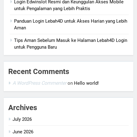
Login Edwinslot Resmi dan Keunggulan Akses Mobile
untuk Pengalaman yang Lebih Praktis
Panduan Login Lebah4D untuk Akses Harian yang Lebih
Aman
Tips Aman Sebelum Masuk ke Halaman Lebah4D Login
untuk Pengguna Baru
Recent Comments
A WordPress Commenter
on
Hello world!
Archives
July 2026
June 2026