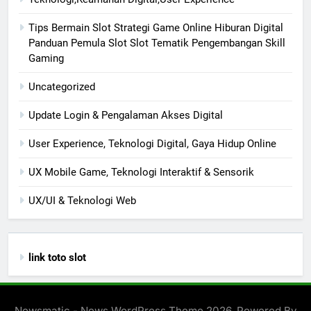
Tips Bermain Slot Strategi Game Online Hiburan Digital
Panduan Pemula Slot Slot Tematik Pengembangan Skill
Gaming
Uncategorized
Update Login & Pengalaman Akses Digital
User Experience, Teknologi Digital, Gaya Hidup Online
UX Mobile Game, Teknologi Interaktif & Sensorik
UX/UI & Teknologi Web
link toto slot
Newsmatic - News WordPress Theme 2026. Powered By