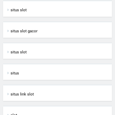
situs slot
situs slot gacor
situs slot
situs
situs link slot