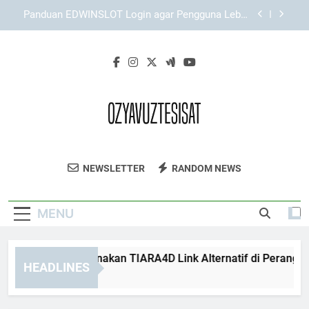
Skip
Login Edwinslot Resmi dan Keunggulan Akses
to
Mobile untuk Pengalaman yang Lebih Praktis
content
Panduan Login Lebah4D untuk Akses Harian yang
Lebih Aman
Panduan Menggunakan TIARA4D Link Alternatif di
Perangkat Mobile
Panduan EDWINSLOT Login agar Pengguna Lebih
Mudah Memahami Sistem
Login Edwinslot Resmi dan Keunggulan Akses
Mobile untuk Pengalaman yang Lebih Praktis
Ozyavuz Tesisat
Ozyavuz Tesisat Menyediakan Layanan
Panduan Login Lebah4D untuk Akses Harian yang
NEWSLETTER
RANDOM NEWS
Lebih Aman
Perbaikan Dan Instalasi Pipa Profesional.
Solusi Cepat Dan Terpercaya.
MENU
nduan Menggunakan TIARA4D Link Alternatif di Perangkat Mo
HEADLINES
Weeks Ago