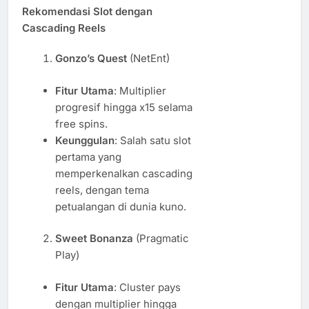
Rekomendasi Slot dengan
Cascading Reels
Gonzo’s Quest
(NetEnt)
Fitur Utama
: Multiplier
progresif hingga x15 selama
free spins.
Keunggulan
: Salah satu slot
pertama yang
memperkenalkan cascading
reels, dengan tema
petualangan di dunia kuno.
Sweet Bonanza
(Pragmatic
Play)
Fitur Utama
: Cluster pays
dengan multiplier hingga