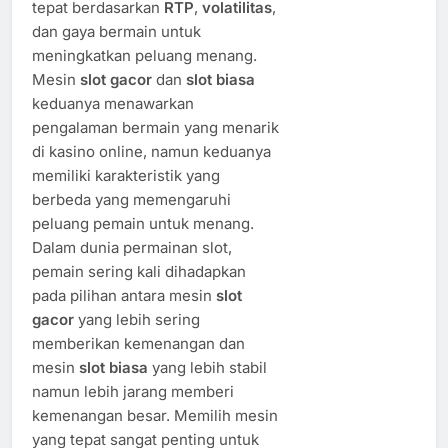
tepat berdasarkan
RTP
,
volatilitas
,
dan gaya bermain untuk
meningkatkan peluang menang.
Mesin
slot gacor
dan
slot biasa
keduanya menawarkan
pengalaman bermain yang menarik
di kasino online, namun keduanya
memiliki karakteristik yang
berbeda yang memengaruhi
peluang pemain untuk menang.
Dalam dunia permainan slot,
pemain sering kali dihadapkan
pada pilihan antara mesin
slot
gacor
yang lebih sering
memberikan kemenangan dan
mesin
slot biasa
yang lebih stabil
namun lebih jarang memberi
kemenangan besar. Memilih mesin
yang tepat sangat penting untuk