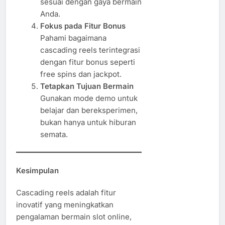
sesuai dengan gaya bermain
Anda.
Fokus pada Fitur Bonus
Pahami bagaimana
cascading reels terintegrasi
dengan fitur bonus seperti
free spins dan jackpot.
Tetapkan Tujuan Bermain
Gunakan mode demo untuk
belajar dan bereksperimen,
bukan hanya untuk hiburan
semata.
Kesimpulan
Cascading reels adalah fitur
inovatif yang meningkatkan
pengalaman bermain slot online,