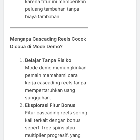
karena fitur ini memberikan
peluang tambahan tanpa
biaya tambahan.
Mengapa Cascading Reels Cocok
Dicoba di Mode Demo?
Belajar Tanpa Risiko
Mode demo memungkinkan
pemain memahami cara
kerja cascading reels tanpa
mempertaruhkan uang
sungguhan.
Eksplorasi Fitur Bonus
Fitur cascading reels sering
kali terkait dengan bonus
seperti free spins atau
multiplier progresif, yang