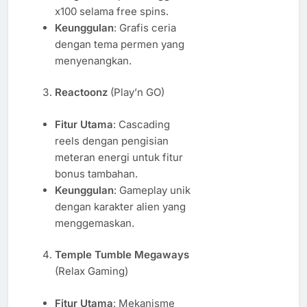
x100 selama free spins.
Keunggulan
: Grafis ceria
dengan tema permen yang
menyenangkan.
Reactoonz
(Play’n GO)
Fitur Utama
: Cascading
reels dengan pengisian
meteran energi untuk fitur
bonus tambahan.
Keunggulan
: Gameplay unik
dengan karakter alien yang
menggemaskan.
Temple Tumble Megaways
(Relax Gaming)
Fitur Utama
: Mekanisme