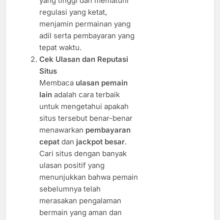
yang tinggi dan mematuhi
regulasi yang ketat,
menjamin permainan yang
adil serta pembayaran yang
tepat waktu.
Cek Ulasan dan Reputasi
Situs
Membaca
ulasan pemain
lain
adalah cara terbaik
untuk mengetahui apakah
situs tersebut benar-benar
menawarkan
pembayaran
cepat
dan
jackpot besar
.
Cari situs dengan banyak
ulasan positif yang
menunjukkan bahwa pemain
sebelumnya telah
merasakan pengalaman
bermain yang aman dan