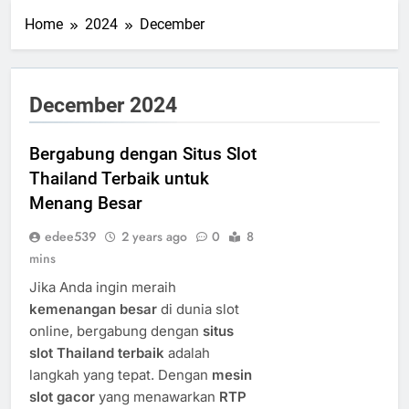
Home
2024
December
December 2024
Bergabung dengan Situs Slot
Thailand Terbaik untuk
Menang Besar
edee539
2 years ago
0
8
mins
Jika Anda ingin meraih
kemenangan besar
di dunia slot
online, bergabung dengan
situs
slot Thailand terbaik
adalah
langkah yang tepat. Dengan
mesin
slot gacor
yang menawarkan
RTP