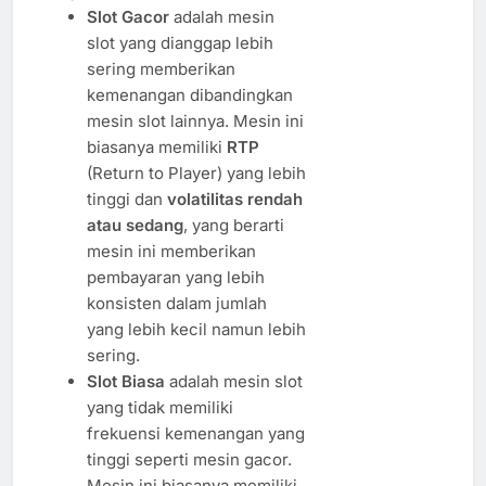
Slot Gacor
adalah mesin
slot yang dianggap lebih
sering memberikan
kemenangan dibandingkan
mesin slot lainnya. Mesin ini
biasanya memiliki
RTP
(Return to Player) yang lebih
tinggi dan
volatilitas rendah
atau sedang
, yang berarti
mesin ini memberikan
pembayaran yang lebih
konsisten dalam jumlah
yang lebih kecil namun lebih
sering.
Slot Biasa
adalah mesin slot
yang tidak memiliki
frekuensi kemenangan yang
tinggi seperti mesin gacor.
Mesin ini biasanya memiliki