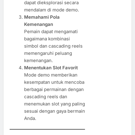
dapat dieksplorasi secara
mendalam di mode demo.
Memahami Pola
Kemenangan
Pemain dapat mengamati
bagaimana kombinasi
simbol dan cascading reels
memengaruhi peluang
kemenangan.
Menentukan Slot Favorit
Mode demo memberikan
kesempatan untuk mencoba
berbagai permainan dengan
cascading reels dan
menemukan slot yang paling
sesuai dengan gaya bermain
Anda.