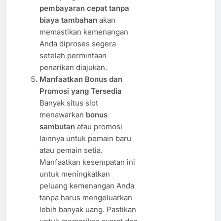
pembayaran cepat tanpa
biaya tambahan
akan
memastikan kemenangan
Anda diproses segera
setelah permintaan
penarikan diajukan.
Manfaatkan Bonus dan
Promosi yang Tersedia
Banyak situs slot
menawarkan
bonus
sambutan
atau promosi
lainnya untuk pemain baru
atau pemain setia.
Manfaatkan kesempatan ini
untuk meningkatkan
peluang kemenangan Anda
tanpa harus mengeluarkan
lebih banyak uang. Pastikan