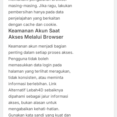
masing-masing. Jika ragu, lakukan
pembersihan hanya pada data
penjelajahan yang berkaitan
dengan cache dan cookie.
Keamanan Akun Saat
Akses Melalui Browser
Keamanan akun menjadi bagian
penting dalam setiap proses akses.
Pengguna tidak boleh
memasukkan data login pada
halaman yang terlihat meragukan,
tidak konsisten, atau meminta
informasi berlebihan. Link
Alternatif Lebah4D sebaiknya
dipahami sebagai jalur informasi
akses, bukan alasan untuk
mengabaikan kehati-hatian.
Gunakan kata sandi yang kuat dan