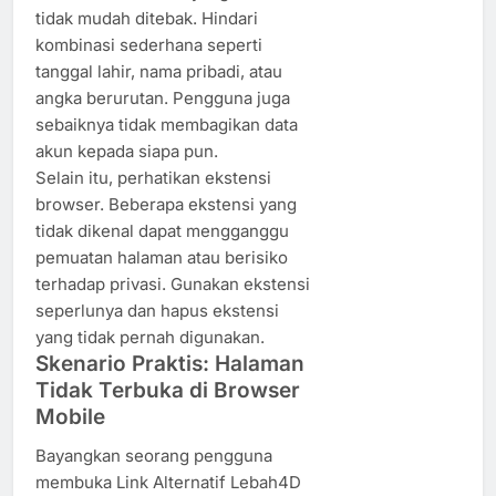
tidak mudah ditebak. Hindari
kombinasi sederhana seperti
tanggal lahir, nama pribadi, atau
angka berurutan. Pengguna juga
sebaiknya tidak membagikan data
akun kepada siapa pun.
Selain itu, perhatikan ekstensi
browser. Beberapa ekstensi yang
tidak dikenal dapat mengganggu
pemuatan halaman atau berisiko
terhadap privasi. Gunakan ekstensi
seperlunya dan hapus ekstensi
yang tidak pernah digunakan.
Skenario Praktis: Halaman
Tidak Terbuka di Browser
Mobile
Bayangkan seorang pengguna
membuka Link Alternatif Lebah4D