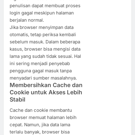
penulisan dapat membuat proses
login gagal meskipun halaman
berjalan normal.
Jika browser menyimpan data
otomatis, tetap periksa kembali
sebelum masuk. Dalam beberapa
kasus, browser bisa mengisi data
lama yang sudah tidak sesuai. Hal
ini sering menjadi penyebab
pengguna gagal masuk tanpa
menyadari sumber masalahnya.
Membersihkan Cache dan
Cookie untuk Akses Lebih
Stabil
Cache dan cookie membantu
browser memuat halaman lebih
cepat. Namun, jika data lama
terlalu banyak, browser bisa