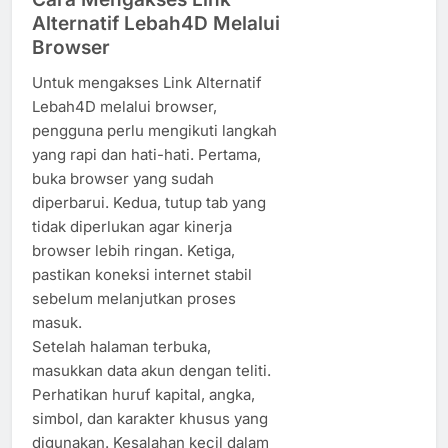
Alternatif Lebah4D Melalui
Browser
Untuk mengakses Link Alternatif
Lebah4D melalui browser,
pengguna perlu mengikuti langkah
yang rapi dan hati-hati. Pertama,
buka browser yang sudah
diperbarui. Kedua, tutup tab yang
tidak diperlukan agar kinerja
browser lebih ringan. Ketiga,
pastikan koneksi internet stabil
sebelum melanjutkan proses
masuk.
Setelah halaman terbuka,
masukkan data akun dengan teliti.
Perhatikan huruf kapital, angka,
simbol, dan karakter khusus yang
digunakan. Kesalahan kecil dalam