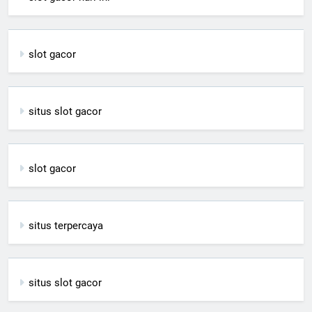
slot gacor
situs slot gacor
slot gacor
situs terpercaya
situs slot gacor