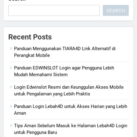
SEARCH
Recent Posts
Panduan Menggunakan TIARA4D Link Alternatif di
Perangkat Mobile
Panduan EDWINSLOT Login agar Pengguna Lebih
Mudah Memahami Sistem
Login Edwinslot Resmi dan Keunggulan Akses Mobile
untuk Pengalaman yang Lebih Praktis
Panduan Login Lebah4D untuk Akses Harian yang Lebih
Aman
Tips Aman Sebelum Masuk ke Halaman Lebah4D Login
untuk Pengguna Baru