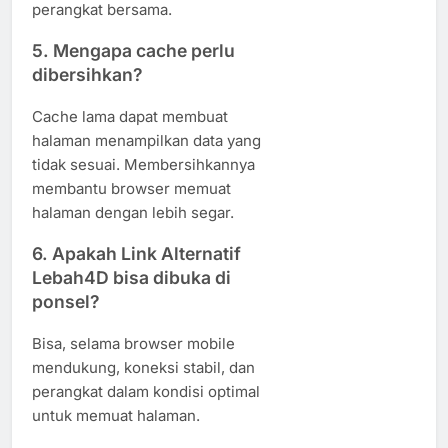
perangkat bersama.
5. Mengapa cache perlu
dibersihkan?
Cache lama dapat membuat
halaman menampilkan data yang
tidak sesuai. Membersihkannya
membantu browser memuat
halaman dengan lebih segar.
6. Apakah Link Alternatif
Lebah4D bisa dibuka di
ponsel?
Bisa, selama browser mobile
mendukung, koneksi stabil, dan
perangkat dalam kondisi optimal
untuk memuat halaman.