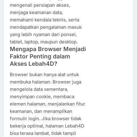
mengenali persiapan akses,
menjaga keamanan data,
memahami kendala teknis, serta
mendapatkan pengalaman masuk
yang lebih nyaman dari ponsel,
tablet, laptop, maupun desktop.
Mengapa Browser Menjadi
Faktor Penting dalam
Akses Lebah4D?
Browser bukan hanya alat untuk
membuka halaman. Browser juga
mengelola data sementara,
menyimpan cookie, membaca
elemen halaman, menjalankan fitur
keamanan, dan menampilkan
formulir login. Jika browser tidak
bekerja optimal, halaman Lebah4D
bisa terasa lambat, tidak tampil