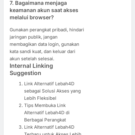
7. Bagaimana menjaga
keamanan akun saat akses
melalui browser?
Gunakan perangkat pribadi, hindari
jaringan publik, jangan
membagikan data login, gunakan
kata sandi kuat, dan keluar dari
akun setelah selesai.
Internal Linking
Suggestion
Link Alternatif Lebah4D
sebagai Solusi Akses yang
Lebih Fleksibel
Tips Membuka Link
Alternatif Lebah4D di
Berbagai Perangkat
Link Alternatif Lebah4D
Terbaru untuk Akses Lebih