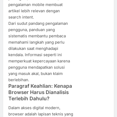
pengalaman mobile membuat
artikel lebih relevan dengan
search intent.
Dari sudut pandang pengalaman
pengguna, panduan yang
sistematis membantu pembaca
memahami langkah yang perlu
dilakukan saat menghadapi
kendala. Informasi seperti ini
memperkuat kepercayaan karena
pengguna mendapatkan solusi
yang masuk akal, bukan klaim
berlebihan.
Paragraf Keahlian: Kenapa
Browser Harus Dianalisis
Terlebih Dahulu?
Dalam akses digital modern,
browser adalah lapisan teknis yang