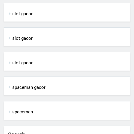
slot gacor
slot gacor
slot gacor
spaceman gacor
spaceman