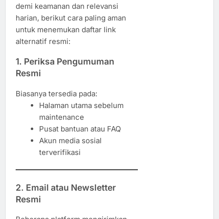
demi keamanan dan relevansi
harian, berikut cara paling aman
untuk menemukan daftar link
alternatif resmi:
1. Periksa Pengumuman
Resmi
Biasanya tersedia pada:
Halaman utama sebelum
maintenance
Pusat bantuan atau FAQ
Akun media sosial
terverifikasi
2. Email atau Newsletter
Resmi