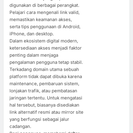
digunakan di berbagai perangkat.
Pelajari cara mengenali link valid,
memastikan keamanan akses,
serta tips penggunaan di Android,
iPhone, dan desktop.
Dalam ekosistem digital modern,
ketersediaan akses menjadi faktor
penting dalam menjaga
pengalaman pengguna tetap stabil.
Terkadang domain utama sebuah
platform tidak dapat dibuka karena
maintenance, pembaruan sistem,
lonjakan trafik, atau pembatasan
jaringan tertentu. Untuk mengatasi
hal tersebut, biasanya disediakan
link alternatif resmi atau mirror site
yang berfungsi sebagai jalur
cadangan.