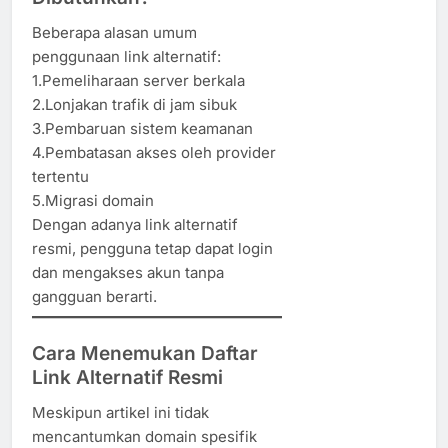
Beberapa alasan umum
penggunaan link alternatif:
1.Pemeliharaan server berkala
2.Lonjakan trafik di jam sibuk
3.Pembaruan sistem keamanan
4.Pembatasan akses oleh provider
tertentu
5.Migrasi domain
Dengan adanya link alternatif
resmi, pengguna tetap dapat login
dan mengakses akun tanpa
gangguan berarti.
Cara Menemukan Daftar
Link Alternatif Resmi
Meskipun artikel ini tidak
mencantumkan domain spesifik