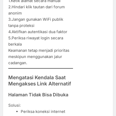
1.Ketik alamat secara manual
2.Hindari klik tautan dari forum
anonim
3.Jangan gunakan WiFi publik
tanpa proteksi
4.Aktifkan autentikasi dua faktor
5.Periksa riwayat login secara
berkala
Keamanan tetap menjadi prioritas
meskipun menggunakan jalur
cadangan.
Mengatasi Kendala Saat
Mengakses Link Alternatif
Halaman Tidak Bisa Dibuka
Solusi:
Periksa koneksi internet