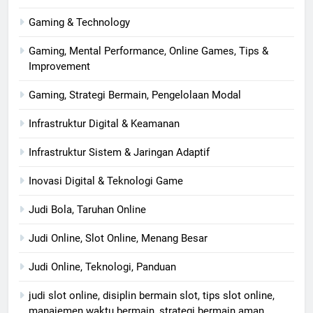
Gaming & Technology
Gaming, Mental Performance, Online Games, Tips &
Improvement
Gaming, Strategi Bermain, Pengelolaan Modal
Infrastruktur Digital & Keamanan
Infrastruktur Sistem & Jaringan Adaptif
Inovasi Digital & Teknologi Game
Judi Bola, Taruhan Online
Judi Online, Slot Online, Menang Besar
Judi Online, Teknologi, Panduan
judi slot online, disiplin bermain slot, tips slot online,
manajemen waktu bermain, strategi bermain aman