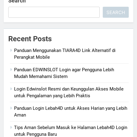
Search
SEARCH
Recent Posts
Panduan Menggunakan TIARA4D Link Alternatif di
Perangkat Mobile
Panduan EDWINSLOT Login agar Pengguna Lebih
Mudah Memahami Sistem
Login Edwinslot Resmi dan Keunggulan Akses Mobile
untuk Pengalaman yang Lebih Praktis
Panduan Login Lebah4D untuk Akses Harian yang Lebih
Aman
Tips Aman Sebelum Masuk ke Halaman Lebah4D Login
untuk Pengguna Baru