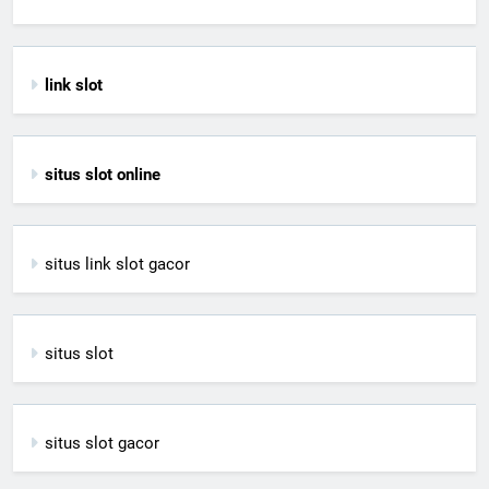
link slot
situs slot online
situs link slot gacor
situs slot
situs slot gacor