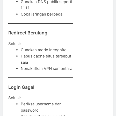
Gunakan DNS publik seperti
1.1.1.1
Coba jaringan berbeda
Redirect Berulang
Solusi:
Gunakan mode Incognito
Hapus cache situs tersebut
saja
Nonaktifkan VPN sementara
Login Gagal
Solusi:
Periksa username dan
password