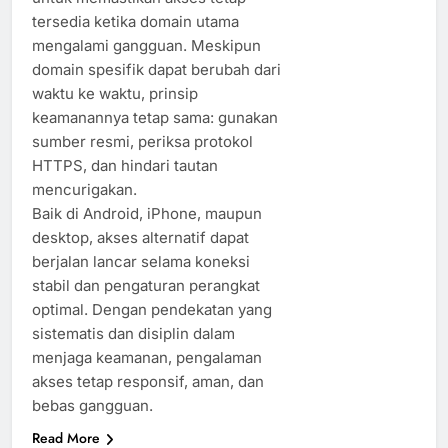
tersedia ketika domain utama
mengalami gangguan. Meskipun
domain spesifik dapat berubah dari
waktu ke waktu, prinsip
keamanannya tetap sama: gunakan
sumber resmi, periksa protokol
HTTPS, dan hindari tautan
mencurigakan.
Baik di Android, iPhone, maupun
desktop, akses alternatif dapat
berjalan lancar selama koneksi
stabil dan pengaturan perangkat
optimal. Dengan pendekatan yang
sistematis dan disiplin dalam
menjaga keamanan, pengalaman
akses tetap responsif, aman, dan
bebas gangguan.
Read More