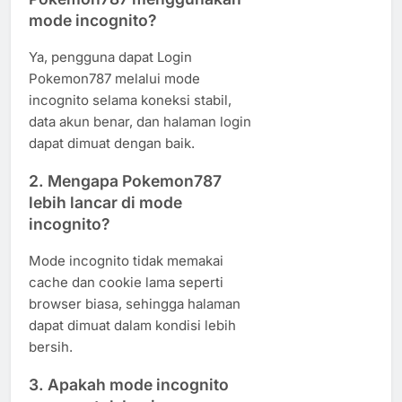
mode incognito?
Ya, pengguna dapat Login
Pokemon787 melalui mode
incognito selama koneksi stabil,
data akun benar, dan halaman login
dapat dimuat dengan baik.
2. Mengapa Pokemon787
lebih lancar di mode
incognito?
Mode incognito tidak memakai
cache dan cookie lama seperti
browser biasa, sehingga halaman
dapat dimuat dalam kondisi lebih
bersih.
3. Apakah mode incognito