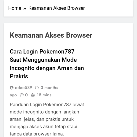
Home
Keamanan Akses Browser
Keamanan Akses Browser
Cara Login Pokemon787
Saat Menggunakan Mode
Incognito dengan Aman dan
Praktis
edee539
3 months
ago
0
18 mins
Panduan Login Pokemon787 lewat
mode incognito dengan langkah
aman, jelas, dan praktis untuk
menjaga akses akun tetap stabil
tanpa data browser lama.