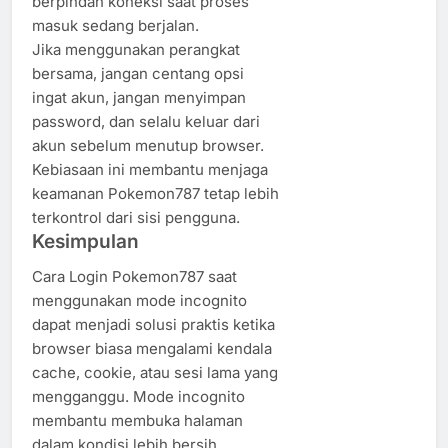
berpindah koneksi saat proses
masuk sedang berjalan.
Jika menggunakan perangkat
bersama, jangan centang opsi
ingat akun, jangan menyimpan
password, dan selalu keluar dari
akun sebelum menutup browser.
Kebiasaan ini membantu menjaga
keamanan Pokemon787 tetap lebih
terkontrol dari sisi pengguna.
Kesimpulan
Cara Login Pokemon787 saat
menggunakan mode incognito
dapat menjadi solusi praktis ketika
browser biasa mengalami kendala
cache, cookie, atau sesi lama yang
mengganggu. Mode incognito
membantu membuka halaman
dalam kondisi lebih bersih