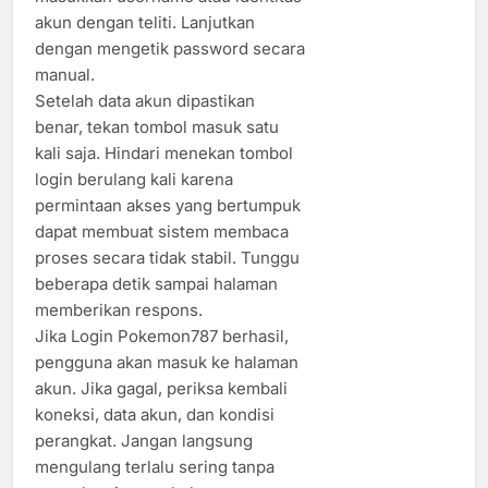
akun dengan teliti. Lanjutkan
dengan mengetik password secara
manual.
Setelah data akun dipastikan
benar, tekan tombol masuk satu
kali saja. Hindari menekan tombol
login berulang kali karena
permintaan akses yang bertumpuk
dapat membuat sistem membaca
proses secara tidak stabil. Tunggu
beberapa detik sampai halaman
memberikan respons.
Jika Login Pokemon787 berhasil,
pengguna akan masuk ke halaman
akun. Jika gagal, periksa kembali
koneksi, data akun, dan kondisi
perangkat. Jangan langsung
mengulang terlalu sering tanpa