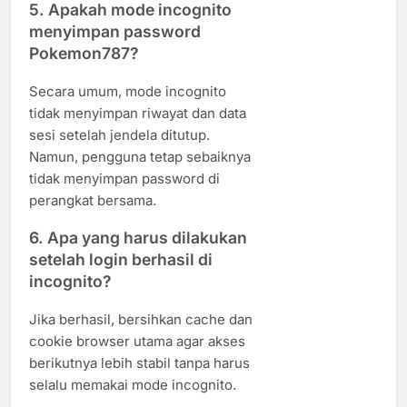
5. Apakah mode incognito
menyimpan password
Pokemon787?
Secara umum, mode incognito
tidak menyimpan riwayat dan data
sesi setelah jendela ditutup.
Namun, pengguna tetap sebaiknya
tidak menyimpan password di
perangkat bersama.
6. Apa yang harus dilakukan
setelah login berhasil di
incognito?
Jika berhasil, bersihkan cache dan
cookie browser utama agar akses
berikutnya lebih stabil tanpa harus
selalu memakai mode incognito.