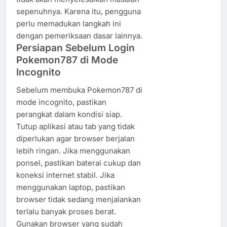
sepenuhnya. Karena itu, pengguna
perlu memadukan langkah ini
dengan pemeriksaan dasar lainnya.
Persiapan Sebelum Login
Pokemon787 di Mode
Incognito
Sebelum membuka Pokemon787 di
mode incognito, pastikan
perangkat dalam kondisi siap.
Tutup aplikasi atau tab yang tidak
diperlukan agar browser berjalan
lebih ringan. Jika menggunakan
ponsel, pastikan baterai cukup dan
koneksi internet stabil. Jika
menggunakan laptop, pastikan
browser tidak sedang menjalankan
terlalu banyak proses berat.
Gunakan browser yang sudah