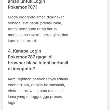
aman untuk Login
Pokemon787?
Mode incognito aman digunakan
sebagai alat bantu privasi lokal,
tetapi pengguna tetap harus
menjaga password, perangkat, dan
koneksi internet.
4. Kenapa Login
Pokemon787 gagal di
browser biasa tetapi berhasil
di incognito?
Kemungkinan penyebabnya adalah
cache rusak, cookie bermasalah,
ekstensi browser, atau data sesi
lama yang mengganggu proses
login.