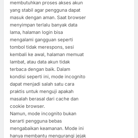
membutuhkan proses akses akun
yang stabil agar pengguna dapat
masuk dengan aman. Saat browser
menyimpan terlalu banyak data
lama, halaman login bisa
mengalami gangguan seperti
tombol tidak merespons, sesi
kembali ke awal, halaman memuat
lambat, atau data akun tidak
terbaca dengan baik. Dalam
kondisi seperti ini, mode incognito
dapat menjadi salah satu cara
praktis untuk menguji apakah
masalah berasal dari cache dan
cookie browser.
Namun, mode incognito bukan
berarti pengguna bebas
mengabaikan keamanan. Mode ini
hanya membantu mengurangi jejak