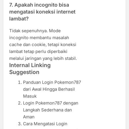
7. Apakah incognito bisa
mengatasi koneksi internet
lambat?
Tidak sepenuhnya. Mode
incognito membantu masalah
cache dan cookie, tetapi koneksi
lambat tetap perlu diperbaiki
melalui jaringan yang lebih stabil.
Internal Linking
Suggestion
Panduan Login Pokemon787
dari Awal Hingga Berhasil
Masuk
Login Pokemon787 dengan
Langkah Sederhana dan
Aman
Cara Mengatasi Login