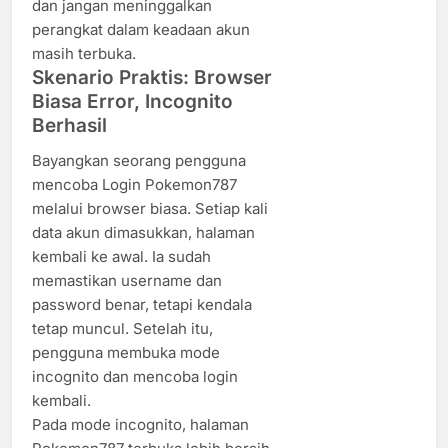
dan jangan meninggalkan
perangkat dalam keadaan akun
masih terbuka.
Skenario Praktis: Browser
Biasa Error, Incognito
Berhasil
Bayangkan seorang pengguna
mencoba Login Pokemon787
melalui browser biasa. Setiap kali
data akun dimasukkan, halaman
kembali ke awal. Ia sudah
memastikan username dan
password benar, tetapi kendala
tetap muncul. Setelah itu,
pengguna membuka mode
incognito dan mencoba login
kembali.
Pada mode incognito, halaman