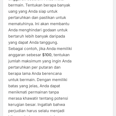
bermain. Tentukan berapa banyak
uang yang Anda siap untuk
pertaruhkan dan pastikan untuk
mematuhinya. Ini akan membantu
Anda menghindari godaan untuk
bertaruh lebih banyak daripada
yang dapat Anda tanggung.
Sebagai contoh, jika Anda memiliki
anggaran sebesar
$100
, tentukan
jumlah maksimum yang ingin Anda
pertaruhkan per putaran dan
berapa lama Anda berencana
untuk bermain. Dengan memiliki
batas yang jelas, Anda dapat
menikmati permainan tanpa
merasa khawatir tentang potensi
kerugian besar. Ingatlah bahwa
perjudian harus selalu menjadi