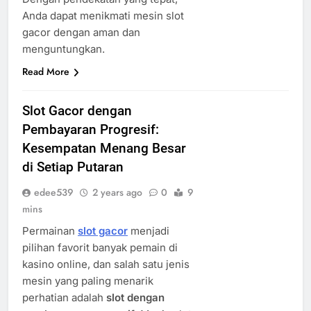
Anda dapat menikmati mesin slot
gacor dengan aman dan
menguntungkan.
Read More
Slot Gacor dengan
Pembayaran Progresif:
Kesempatan Menang Besar
di Setiap Putaran
edee539
2 years ago
0
9
mins
Permainan
slot gacor
menjadi
pilihan favorit banyak pemain di
kasino online, dan salah satu jenis
mesin yang paling menarik
perhatian adalah
slot dengan