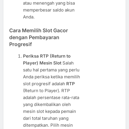
atau menengah yang bisa
memperbesar saldo akun
Anda.
Cara Memilih Slot Gacor
dengan Pembayaran
Progresif
Periksa RTP (Return to
Player) Mesin Slot
Salah
satu hal pertama yang perlu
Anda periksa ketika memilih
slot progresif adalah
RTP
(Return to Player). RTP
adalah persentase rata-rata
yang dikembalikan oleh
mesin slot kepada pemain
dari total taruhan yang
ditempatkan. Pilih mesin