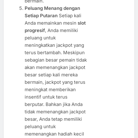
bermain.
Peluang Menang dengan
Setiap Putaran
Setiap kali
Anda memainkan mesin
slot
progresif
, Anda memiliki
peluang untuk
meningkatkan jackpot yang
terus bertambah. Meskipun
sebagian besar pemain tidak
akan memenangkan jackpot
besar setiap kali mereka
bermain, jackpot yang terus
meningkat memberikan
insentif untuk terus
berputar. Bahkan jika Anda
tidak memenangkan jackpot
besar, Anda tetap memiliki
peluang untuk
memenangkan hadiah kecil