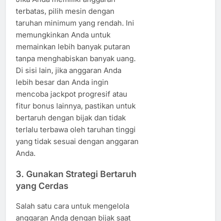
terbatas, pilih mesin dengan
taruhan minimum yang rendah. Ini
memungkinkan Anda untuk
memainkan lebih banyak putaran
tanpa menghabiskan banyak uang.
Di sisi lain, jika anggaran Anda
lebih besar dan Anda ingin
mencoba jackpot progresif atau
fitur bonus lainnya, pastikan untuk
bertaruh dengan bijak dan tidak
terlalu terbawa oleh taruhan tinggi
yang tidak sesuai dengan anggaran
Anda.
3.
Gunakan Strategi Bertaruh
yang Cerdas
Salah satu cara untuk mengelola
anggaran Anda dengan bijak saat