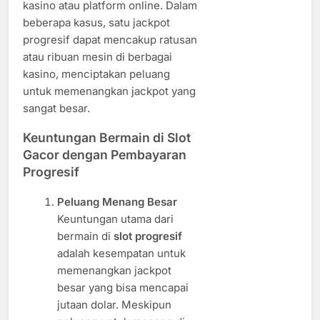
kasino atau platform online. Dalam
beberapa kasus, satu jackpot
progresif dapat mencakup ratusan
atau ribuan mesin di berbagai
kasino, menciptakan peluang
untuk memenangkan jackpot yang
sangat besar.
Keuntungan Bermain di Slot
Gacor dengan Pembayaran
Progresif
Peluang Menang Besar
Keuntungan utama dari
bermain di
slot progresif
adalah kesempatan untuk
memenangkan jackpot
besar yang bisa mencapai
jutaan dolar. Meskipun