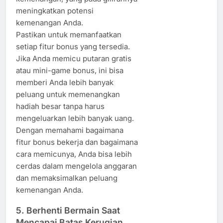
meningkatkan potensi
kemenangan Anda.
Pastikan untuk memanfaatkan
setiap fitur bonus yang tersedia.
Jika Anda memicu putaran gratis
atau mini-game bonus, ini bisa
memberi Anda lebih banyak
peluang untuk memenangkan
hadiah besar tanpa harus
mengeluarkan lebih banyak uang.
Dengan memahami bagaimana
fitur bonus bekerja dan bagaimana
cara memicunya, Anda bisa lebih
cerdas dalam mengelola anggaran
dan memaksimalkan peluang
kemenangan Anda.
5.
Berhenti Bermain Saat
Mencapai Batas Kerugian