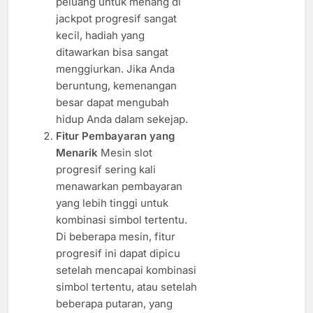
peluang untuk menang di
jackpot progresif sangat
kecil, hadiah yang
ditawarkan bisa sangat
menggiurkan. Jika Anda
beruntung, kemenangan
besar dapat mengubah
hidup Anda dalam sekejap.
Fitur Pembayaran yang
Menarik
Mesin slot
progresif sering kali
menawarkan pembayaran
yang lebih tinggi untuk
kombinasi simbol tertentu.
Di beberapa mesin, fitur
progresif ini dapat dipicu
setelah mencapai kombinasi
simbol tertentu, atau setelah
beberapa putaran, yang