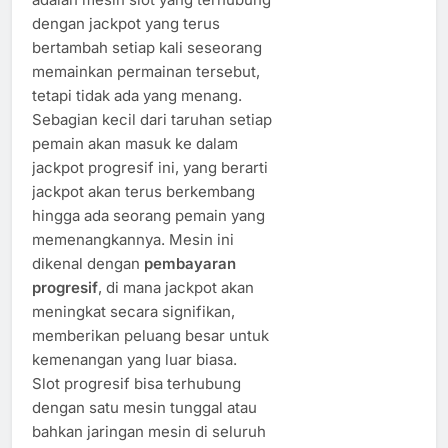
dengan jackpot yang terus
bertambah setiap kali seseorang
memainkan permainan tersebut,
tetapi tidak ada yang menang.
Sebagian kecil dari taruhan setiap
pemain akan masuk ke dalam
jackpot progresif ini, yang berarti
jackpot akan terus berkembang
hingga ada seorang pemain yang
memenangkannya. Mesin ini
dikenal dengan
pembayaran
progresif
, di mana jackpot akan
meningkat secara signifikan,
memberikan peluang besar untuk
kemenangan yang luar biasa.
Slot progresif bisa terhubung
dengan satu mesin tunggal atau
bahkan jaringan mesin di seluruh