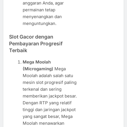
anggaran Anda, agar
permainan tetap
menyenangkan dan
menguntungkan.
Slot Gacor dengan
Pembayaran Progresif
Terbaik
Mega Moolah
(Microgaming)
Mega
Moolah adalah salah satu
mesin slot progresif paling
terkenal dan sering
memberikan jackpot besar.
Dengan RTP yang relatif
tinggi dan jaringan jackpot
yang sangat besar, Mega
Moolah menawarkan