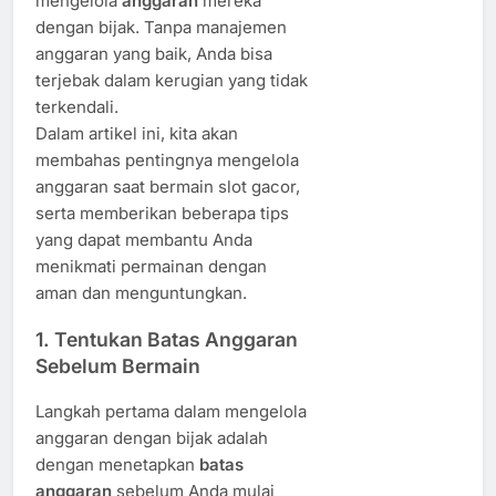
mengelola
anggaran
mereka
dengan bijak. Tanpa manajemen
anggaran yang baik, Anda bisa
terjebak dalam kerugian yang tidak
terkendali.
Dalam artikel ini, kita akan
membahas pentingnya mengelola
anggaran saat bermain slot gacor,
serta memberikan beberapa tips
yang dapat membantu Anda
menikmati permainan dengan
aman dan menguntungkan.
1.
Tentukan Batas Anggaran
Sebelum Bermain
Langkah pertama dalam mengelola
anggaran dengan bijak adalah
dengan menetapkan
batas
anggaran
sebelum Anda mulai