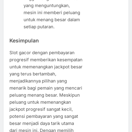
yang menguntungkan,
mesin ini memberi peluang
untuk menang besar dalam
setiap putaran.
Kesimpulan
Slot gacor dengan pembayaran
progresif memberikan kesempatan
untuk memenangkan jackpot besar
yang terus bertambah,
menjadikannya pilihan yang
menarik bagi pemain yang mencari
peluang menang besar. Meskipun
peluang untuk memenangkan
jackpot progresif sangat kecil,
potensi pembayaran yang sangat
besar menjadi daya tarik utama
dari mesin ini. Dengan memilih