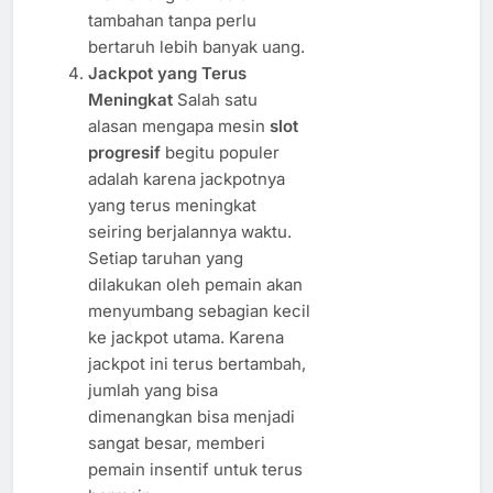
tambahan tanpa perlu
bertaruh lebih banyak uang.
Jackpot yang Terus
Meningkat
Salah satu
alasan mengapa mesin
slot
progresif
begitu populer
adalah karena jackpotnya
yang terus meningkat
seiring berjalannya waktu.
Setiap taruhan yang
dilakukan oleh pemain akan
menyumbang sebagian kecil
ke jackpot utama. Karena
jackpot ini terus bertambah,
jumlah yang bisa
dimenangkan bisa menjadi
sangat besar, memberi
pemain insentif untuk terus