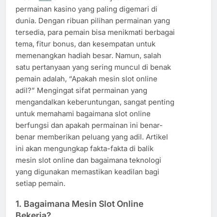
permainan kasino yang paling digemari di
dunia. Dengan ribuan pilihan permainan yang
tersedia, para pemain bisa menikmati berbagai
tema, fitur bonus, dan kesempatan untuk
memenangkan hadiah besar. Namun, salah
satu pertanyaan yang sering muncul di benak
pemain adalah, “Apakah mesin slot online
adil?” Mengingat sifat permainan yang
mengandalkan keberuntungan, sangat penting
untuk memahami bagaimana slot online
berfungsi dan apakah permainan ini benar-
benar memberikan peluang yang adil. Artikel
ini akan mengungkap fakta-fakta di balik
mesin slot online dan bagaimana teknologi
yang digunakan memastikan keadilan bagi
setiap pemain.
1.
Bagaimana Mesin Slot Online
Bekerja?