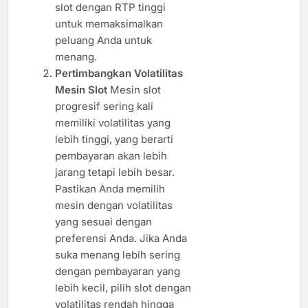
slot dengan RTP tinggi
untuk memaksimalkan
peluang Anda untuk
menang.
Pertimbangkan Volatilitas
Mesin Slot
Mesin slot
progresif sering kali
memiliki volatilitas yang
lebih tinggi, yang berarti
pembayaran akan lebih
jarang tetapi lebih besar.
Pastikan Anda memilih
mesin dengan volatilitas
yang sesuai dengan
preferensi Anda. Jika Anda
suka menang lebih sering
dengan pembayaran yang
lebih kecil, pilih slot dengan
volatilitas rendah hingga