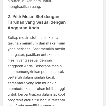
hiburan, bukan cara untuk
menghasilkan uang.
2.
Pilih Mesin Slot dengan
Taruhan yang Sesuai dengan
Anggaran Anda
Setiap mesin slot memiliki
nilai
taruhan minimum dan maksimum
yang berbeda. Saat memilih mesin
slot gacor, pastikan untuk memilih
mesin yang sesuai dengan
anggaran Anda. Beberapa mesin
slot memungkinkan pemain untuk
bertaruh dalam jumlah kecil,
sementara yang lain mungkin
membutuhkan taruhan lebih tinggi
untuk berpartisipasi dalam jackpot
progresif atau fitur bonus tertentu.
Jika Anda memiliki anggaran