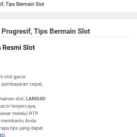
if, Tips Bermain Slot
 Progresif, Tips Bermain Slot
 Resmi Slot
i slot gacor
n pembayaran cepat,
mainan slot,
LARIS4D
gacor terpercaya,
esar melalui RTP
tuk membantu Anda
apa tips yang dapat
4D
.