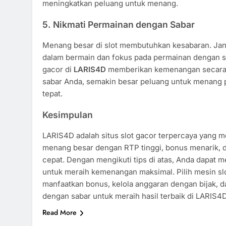
meningkatkan peluang untuk menang.
5. Nikmati Permainan dengan Sabar
Menang besar di slot membutuhkan kesabaran. Jan
dalam bermain dan fokus pada permainan dengan sa
gacor di
LARIS4D
memberikan kemenangan secara 
sabar Anda, semakin besar peluang untuk menang 
tepat.
Kesimpulan
LARIS4D adalah situs slot gacor terpercaya yang 
menang besar dengan RTP tinggi, bonus menarik,
cepat. Dengan mengikuti tips di atas, Anda dapat 
untuk meraih kemenangan maksimal. Pilih mesin slo
manfaatkan bonus, kelola anggaran dengan bijak, d
dengan sabar untuk meraih hasil terbaik di LARIS4D
Read More