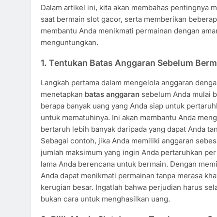
Dalam artikel ini, kita akan membahas pentingnya 
saat bermain slot gacor, serta memberikan beberap
membantu Anda menikmati permainan dengan ama
menguntungkan.
1.
Tentukan Batas Anggaran Sebelum Berm
Langkah pertama dalam mengelola anggaran dengan
menetapkan
batas anggaran
sebelum Anda mulai b
berapa banyak uang yang Anda siap untuk pertaruh
untuk mematuhinya. Ini akan membantu Anda meng
bertaruh lebih banyak daripada yang dapat Anda ta
Sebagai contoh, jika Anda memiliki anggaran sebe
jumlah maksimum yang ingin Anda pertaruhkan per
lama Anda berencana untuk bermain. Dengan memili
Anda dapat menikmati permainan tanpa merasa khaw
kerugian besar. Ingatlah bahwa perjudian harus sel
bukan cara untuk menghasilkan uang.