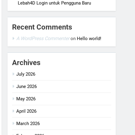
Lebah4D Login untuk Pengguna Baru
Recent Comments
A WordPress Commenter
on
Hello world!
Archives
July 2026
June 2026
May 2026
April 2026
March 2026