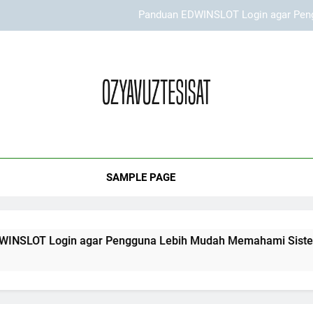
Panduan EDWINSLOT Login agar Pen
Login Edwinslot Resmi dan Keunggulan Akses Mobile
Panduan Login Lebah4D
Panduan Menggunakan TIARA4D
avuz Tesisat
Panduan EDWINSLOT Login agar Pen
sisat Menyediakan Layanan Perbaikan Dan Instalasi Pipa Profe
Login Edwinslot Resmi dan Keunggulan Akses Mobile
SAMPLE PAGE
Panduan Login Lebah4D
in agar Pengguna Lebih Mudah Memahami Sistem
Log
2 Mo