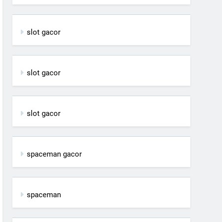
slot gacor
slot gacor
slot gacor
spaceman gacor
spaceman