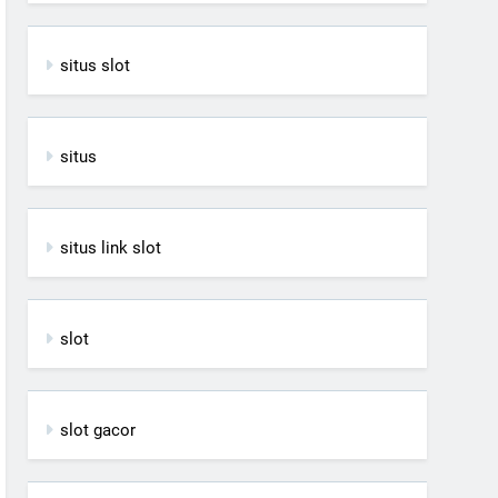
situs slot
situs
situs link slot
slot
slot gacor