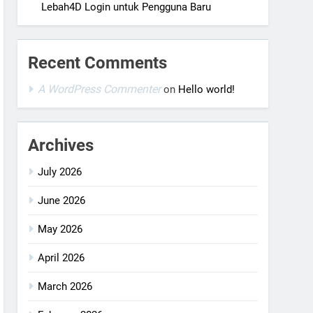
Lebah4D Login untuk Pengguna Baru
Recent Comments
A WordPress Commenter
on
Hello world!
Archives
July 2026
June 2026
May 2026
April 2026
March 2026