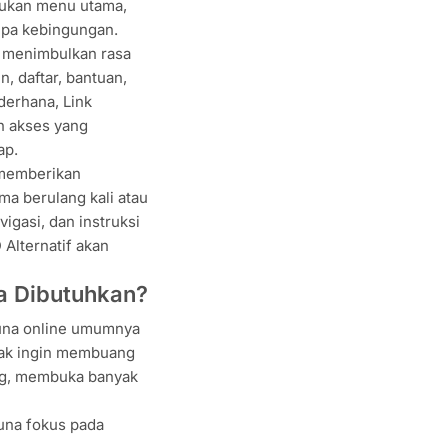
ukan menu utama,
npa kebingungan.
t menimbulkan rasa
 daftar, bantuan,
derhana, Link
n akses yang
ap.
 memberikan
ma berulang kali atau
igasi, dan instruksi
Alternatif akan
a Dibutuhkan?
una online umumnya
dak ingin membuang
ang, membuka banyak
na fokus pada