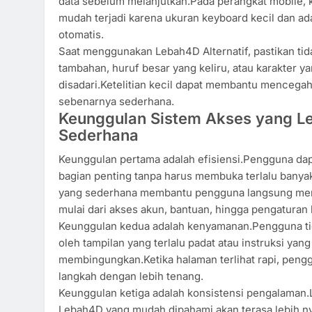
data sebelum melanjutkan.Pada perangkat mobile, k
mudah terjadi karena ukuran keyboard kecil dan ad
otomatis.
Saat menggunakan Lebah4D Alternatif, pastikan tida
tambahan, huruf besar yang keliru, atau karakter y
disadari.Ketelitian kecil dapat membantu mencega
sebenarnya sederhana.
Keunggulan Sistem Akses yang L
Sederhana
Keunggulan pertama adalah efisiensi.Pengguna d
bagian penting tanpa harus membuka terlalu bany
yang sederhana membantu pengguna langsung mem
mulai dari akses akun, bantuan, hingga pengaturan
Keunggulan kedua adalah kenyamanan.Pengguna ti
oleh tampilan yang terlalu padat atau instruksi yang
membingungkan.Ketika halaman terlihat rapi, pen
langkah dengan lebih tenang.
Keunggulan ketiga adalah konsistensi pengalaman.L
Lebah4D yang mudah dipahami akan terasa lebih ny