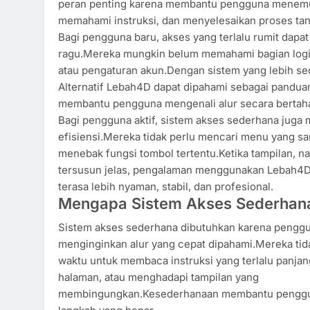
peran penting karena membantu pengguna menem
memahami instruksi, dan menyelesaikan proses ta
Bagi pengguna baru, akses yang terlalu rumit dapa
ragu.Mereka mungkin belum memahami bagian login,
atau pengaturan akun.Dengan sistem yang lebih se
Alternatif Lebah4D dapat dipahami sebagai pandua
membantu pengguna mengenali alur secara bertah
Bagi pengguna aktif, sistem akses sederhana juga
efisiensi.Mereka tidak perlu mencari menu yang sa
menebak fungsi tombol tertentu.Ketika tampilan, nav
tersusun jelas, pengalaman menggunakan Lebah4D 
terasa lebih nyaman, stabil, dan profesional.
Mengapa Sistem Akses Sederhan
Sistem akses sederhana dibutuhkan karena pengg
menginginkan alur yang cepat dipahami.Mereka ti
waktu untuk membaca instruksi yang terlalu panj
halaman, atau menghadapi tampilan yang
membingungkan.Kesederhanaan membantu penggu