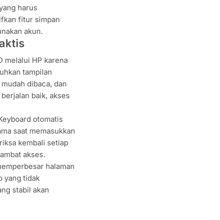
 yang harus
fkan fitur simpan
unakan akun.
aktis
 melalui HP karena
uhkan tampilan
g mudah dibaca, dan
berjalan baik, akses
.Keyboard otomatis
utama saat memasukkan
iksa kembali setiap
hambat akses.
t memperbesar halaman
b yang tidak
ng stabil akan