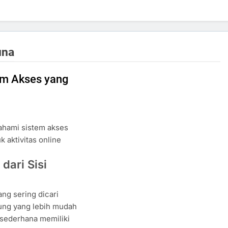
una
em Akses yang
hami sistem akses
 aktivitas online
dari Sisi
ang sering dicari
ung yang lebih mudah
g sederhana memiliki