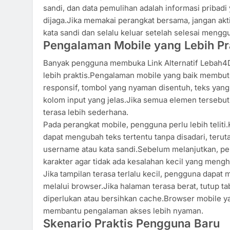
sandi, dan data pemulihan adalah informasi pribadi
dijaga.Jika memakai perangkat bersama, jangan akti
kata sandi dan selalu keluar setelah selesai mengg
Pengalaman Mobile yang Lebih Pr
Banyak pengguna membuka Link Alternatif Lebah4D
lebih praktis.Pengalaman mobile yang baik membut
responsif, tombol yang nyaman disentuh, teks yan
kolom input yang jelas.Jika semua elemen tersebut 
terasa lebih sederhana.
Pada perangkat mobile, pengguna perlu lebih teliti
dapat mengubah teks tertentu tanpa disadari, ter
username atau kata sandi.Sebelum melanjutkan, per
karakter agar tidak ada kesalahan kecil yang meng
Jika tampilan terasa terlalu kecil, pengguna dapa
melalui browser.Jika halaman terasa berat, tutup ta
diperlukan atau bersihkan cache.Browser mobile ya
membantu pengalaman akses lebih nyaman.
Skenario Praktis Pengguna Baru