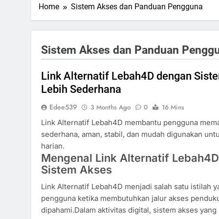
Home
Sistem Akses dan Panduan Pengguna
Sistem Akses dan Panduan Pengg
Link Alternatif Lebah4D dengan Sist
Lebih Sederhana
Edee539
3 Months Ago
0
16 Mins
Link Alternatif Lebah4D membantu pengguna mema
sederhana, aman, stabil, dan mudah digunakan untuk
harian.
Mengenal Link Alternatif Lebah4D 
Sistem Akses
Link Alternatif Lebah4D menjadi salah satu istilah y
pengguna ketika membutuhkan jalur akses penduk
dipahami.Dalam aktivitas digital, sistem akses yan