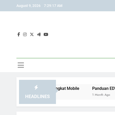
Skip
August 9, 2026
7:29:18 AM
to
content
Ozy
Ozyavuz Te
ternatif di Perangkat Mobile
Panduan EDWINSLOT Log
1 Month Ago
HEADLINES