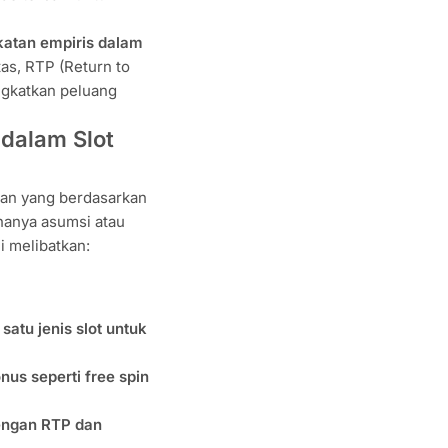
atan empiris dalam
itas, RTP (Return to
ingkatkan peluang
dalam Slot
an yang berdasarkan
hanya asumsi atau
i melibatkan:
atu jenis slot untuk
us seperti free spin
engan RTP dan