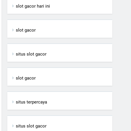
slot gacor hari ini
slot gacor
situs slot gacor
slot gacor
situs terpercaya
situs slot gacor