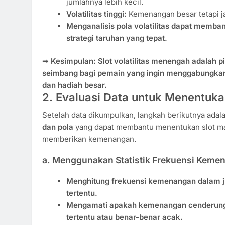
jumlahnya lebih kecil.
Volatilitas tinggi:
Kemenangan besar tetapi ja
Menganalisis pola volatilitas dapat memba
strategi taruhan yang tepat.
➡
Kesimpulan:
Slot volatilitas menengah adalah pi
seimbang bagi pemain yang ingin menggabungka
dan hadiah besar.
2. Evaluasi Data untuk Menentuka
Setelah data dikumpulkan, langkah berikutnya adal
dan pola
yang dapat membantu menentukan slot ma
memberikan kemenangan.
a. Menggunakan Statistik Frekuensi Keme
Menghitung frekuensi kemenangan dalam j
tertentu.
Mengamati apakah kemenangan cenderung 
tertentu atau benar-benar acak.