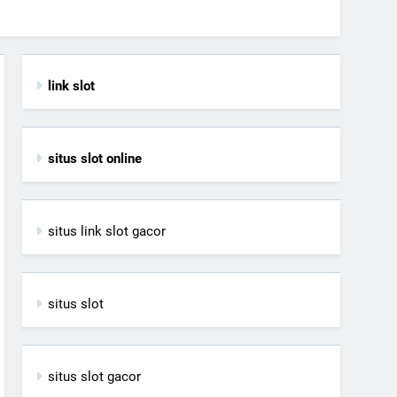
link slot
situs slot online
situs link slot gacor
situs slot
situs slot gacor