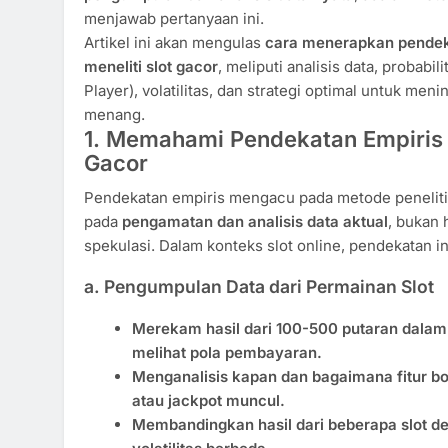
menjawab pertanyaan ini.
Artikel ini akan mengulas
cara menerapkan pendek
meneliti slot gacor
, meliputi analisis data, probabil
Player), volatilitas, dan strategi optimal untuk men
menang.
1. Memahami Pendekatan Empiris 
Gacor
Pendekatan empiris mengacu pada metode peneliti
pada
pengamatan dan analisis data aktual
, bukan 
spekulasi. Dalam konteks slot online, pendekatan in
a. Pengumpulan Data dari Permainan Slot
Merekam hasil dari 100-500 putaran dalam s
melihat pola pembayaran.
Menganalisis kapan dan bagaimana fitur bon
atau jackpot muncul.
Membandingkan hasil dari beberapa slot d