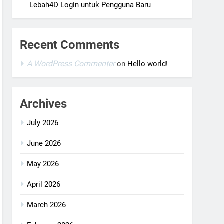
Lebah4D Login untuk Pengguna Baru
Recent Comments
A WordPress Commenter
on
Hello world!
Archives
July 2026
June 2026
May 2026
April 2026
March 2026