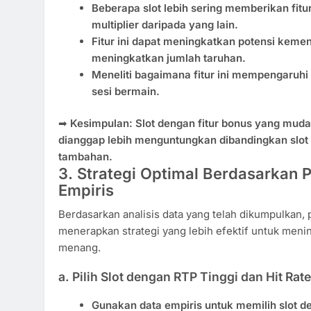
Beberapa slot lebih sering memberikan fitur
multiplier daripada yang lain.
Fitur ini dapat meningkatkan potensi keme
meningkatkan jumlah taruhan.
Meneliti bagaimana fitur ini mempengaruhi
sesi bermain.
➡
Kesimpulan:
Slot dengan fitur bonus yang muda
dianggap lebih menguntungkan dibandingkan slot t
tambahan.
3. Strategi Optimal Berdasarkan
Empiris
Berdasarkan analisis data yang telah dikumpulkan,
menerapkan strategi yang lebih efektif untuk meni
menang.
a. Pilih Slot dengan RTP Tinggi dan Hit Rate
Gunakan data empiris untuk memilih slot d