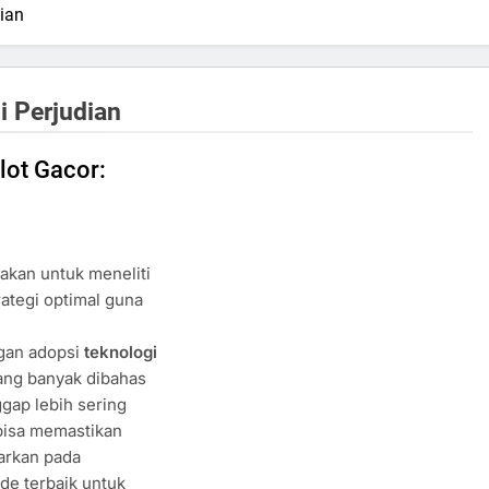
dian
i Perjudian
lot Gacor:
akan untuk meneliti
trategi optimal guna
ngan adopsi
teknologi
yang banyak dibahas
ggap lebih sering
bisa memastikan
sarkan pada
de terbaik untuk