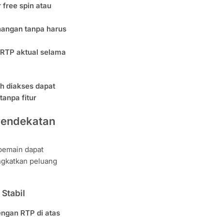
 free spin atau
nangan tanpa harus
 RTP aktual selama
h diakses dapat
anpa fitur
 Pendekatan
 pemain dapat
ngkatkan peluang
 Stabil
engan RTP di atas