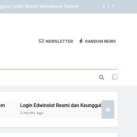
gguna Lebih Mudah Memahami Sistem
 untuk Pengalaman yang Lebih Praktis
 untuk Akses Harian yang Lebih Aman
NEWSLETTER
RANDOM NEWS
 Link Alternatif di Perangkat Mobile
gguna Lebih Mudah Memahami Sistem
sional. Solusi Cepat Dan Terpercaya.
 untuk Pengalaman yang Lebih Praktis
 untuk Akses Harian yang Lebih Aman
in Edwinslot Resmi dan Keunggulan Akses Mobile untuk Peng
onths Ago