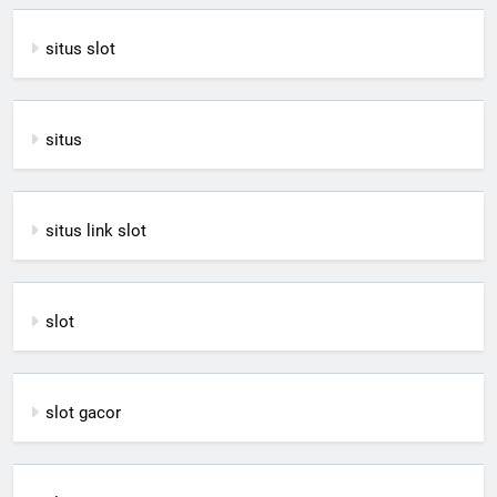
situs slot
situs
situs link slot
slot
slot gacor