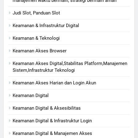
manajemen waktu bermain, strategi bermain aman
Judi Slot, Panduan Slot
Keamanan & Infrastruktur Digital
Keamanan & Teknologi
Keamanan Akses Browser
Keamanan Akses Digital,Stabilitas Platform,Manajemen
Sistem,Infrastruktur Teknologi
Keamanan Akses Harian dan Login Akun
Keamanan Digital
Keamanan Digital & Aksesibilitas
Keamanan Digital & Infrastruktur Login
Keamanan Digital & Manajemen Akses