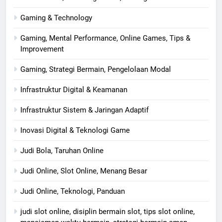
Gaming & Technology
Gaming, Mental Performance, Online Games, Tips &
Improvement
Gaming, Strategi Bermain, Pengelolaan Modal
Infrastruktur Digital & Keamanan
Infrastruktur Sistem & Jaringan Adaptif
Inovasi Digital & Teknologi Game
Judi Bola, Taruhan Online
Judi Online, Slot Online, Menang Besar
Judi Online, Teknologi, Panduan
judi slot online, disiplin bermain slot, tips slot online,