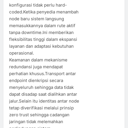
konfigurasi tidak perlu hard-
coded.Ketika penyedia menambah
node baru sistem langsung
memasukkannya dalam rute aktif
tanpa downtime.Ini memberikan
fleksibilitas tinggi dalam ekspansi
layanan dan adaptasi kebutuhan
operasional.
Keamanan dalam mekanisme
redundansi juga mendapat
perhatian khusus.Transport antar
endpoint dienkripsi secara
menyeluruh sehingga data tidak
dapat disadap saat dialihkan antar
jalur.Selain itu identitas antar node
tetap diverifikasi melalui prinsip
zero trust sehingga cadangan
jaringan tidak melemahkan