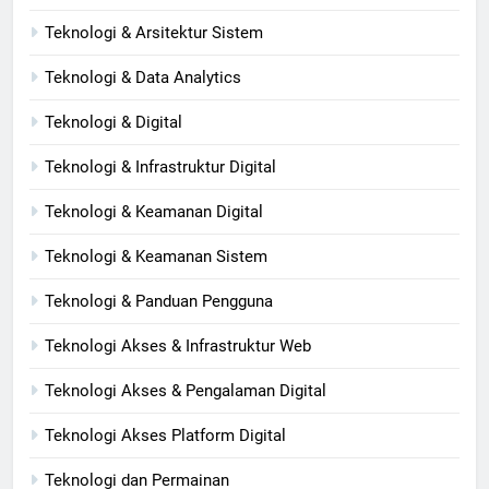
Teknologi & Arsitektur Sistem
Teknologi & Data Analytics
Teknologi & Digital
Teknologi & Infrastruktur Digital
Teknologi & Keamanan Digital
Teknologi & Keamanan Sistem
Teknologi & Panduan Pengguna
Teknologi Akses & Infrastruktur Web
Teknologi Akses & Pengalaman Digital
Teknologi Akses Platform Digital
Teknologi dan Permainan