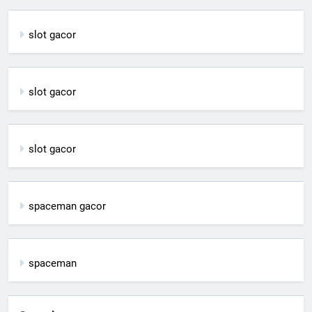
slot gacor
slot gacor
slot gacor
spaceman gacor
spaceman