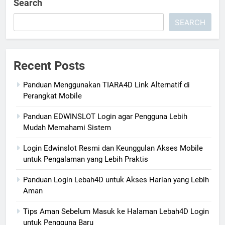
Search
SEARCH
Recent Posts
Panduan Menggunakan TIARA4D Link Alternatif di
Perangkat Mobile
Panduan EDWINSLOT Login agar Pengguna Lebih
Mudah Memahami Sistem
Login Edwinslot Resmi dan Keunggulan Akses Mobile
untuk Pengalaman yang Lebih Praktis
Panduan Login Lebah4D untuk Akses Harian yang Lebih
Aman
Tips Aman Sebelum Masuk ke Halaman Lebah4D Login
untuk Pengguna Baru