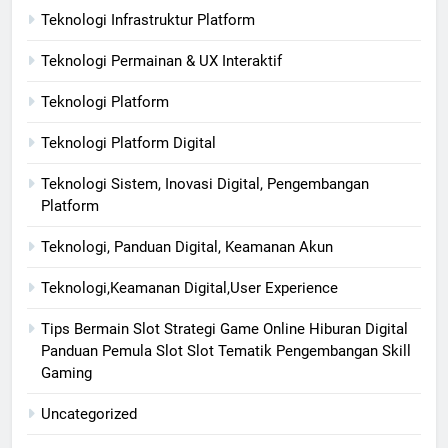
Teknologi Infrastruktur Platform
Teknologi Permainan & UX Interaktif
Teknologi Platform
Teknologi Platform Digital
Teknologi Sistem, Inovasi Digital, Pengembangan
Platform
Teknologi, Panduan Digital, Keamanan Akun
Teknologi,Keamanan Digital,User Experience
Tips Bermain Slot Strategi Game Online Hiburan Digital
Panduan Pemula Slot Slot Tematik Pengembangan Skill
Gaming
Uncategorized