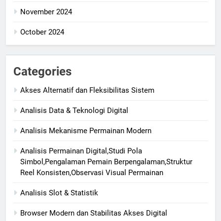
November 2024
October 2024
Categories
Akses Alternatif dan Fleksibilitas Sistem
Analisis Data & Teknologi Digital
Analisis Mekanisme Permainan Modern
Analisis Permainan Digital,Studi Pola
Simbol,Pengalaman Pemain Berpengalaman,Struktur
Reel Konsisten,Observasi Visual Permainan
Analisis Slot & Statistik
Browser Modern dan Stabilitas Akses Digital