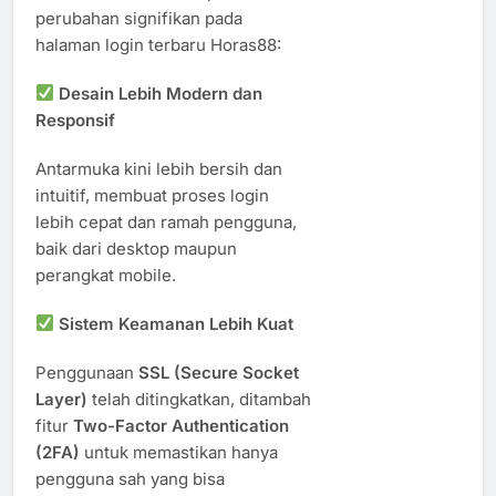
perubahan signifikan pada
halaman login terbaru Horas88:
Desain Lebih Modern dan
Responsif
Antarmuka kini lebih bersih dan
intuitif, membuat proses login
lebih cepat dan ramah pengguna,
baik dari desktop maupun
perangkat mobile.
Sistem Keamanan Lebih Kuat
Penggunaan
SSL (Secure Socket
Layer)
telah ditingkatkan, ditambah
fitur
Two-Factor Authentication
(2FA)
untuk memastikan hanya
pengguna sah yang bisa