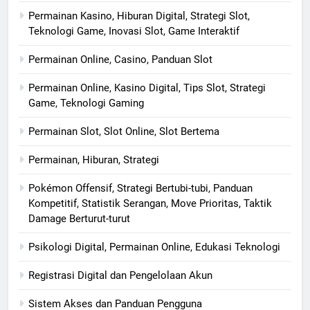
Permainan Kasino, Hiburan Digital, Strategi Slot,
Teknologi Game, Inovasi Slot, Game Interaktif
Permainan Online, Casino, Panduan Slot
Permainan Online, Kasino Digital, Tips Slot, Strategi
Game, Teknologi Gaming
Permainan Slot, Slot Online, Slot Bertema
Permainan, Hiburan, Strategi
Pokémon Offensif, Strategi Bertubi-tubi, Panduan
Kompetitif, Statistik Serangan, Move Prioritas, Taktik
Damage Berturut-turut
Psikologi Digital, Permainan Online, Edukasi Teknologi
Registrasi Digital dan Pengelolaan Akun
Sistem Akses dan Panduan Pengguna