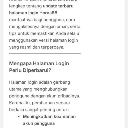
lengkap tentang
update terbaru
halaman login Horas88
,
manfaatnya bagi pengguna, cara
mengaksesnya dengan aman, serta
tips untuk memastikan Anda selalu
menggunakan versi halaman login
yang resmi dan terpercaya.
Mengapa Halaman Login
Perlu Diperbarui?
Halaman login adalah gerbang
utama yang menghubungkan
pengguna dengan akun pribadinya.
Karena itu, pembaruan secara
berkala sangat penting untuk:
Meningkatkan keamanan
akun pengguna