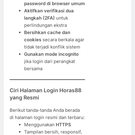
password di browser umum
Aktifkan verifikasi dua
langkah (2FA)
untuk
perlindungan ekstra
Bersihkan cache dan
cookies
secara berkala agar
tidak terjadi konflik sistem
Gunakan mode incognito
jika login dari perangkat
bersama
Ciri Halaman Login Horas88
yang Resmi
Berikut tanda-tanda Anda berada
di halaman login resmi dan terbaru:
Menggunakan
HTTPS
Tampilan bersih, responsif,