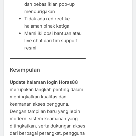
dan bebas iklan pop-up
mencurigakan
Tidak ada redirect ke
halaman pihak ketiga
Memiliki opsi bantuan atau
live chat dari tim support
resmi
Kesimpulan
Update halaman login Horas88
merupakan langkah penting dalam
meningkatkan kualitas dan
keamanan akses pengguna.
Dengan tampilan baru yang lebih
modern, sistem keamanan yang
ditingkatkan, serta dukungan akses
dari berbagai perangkat, pengguna