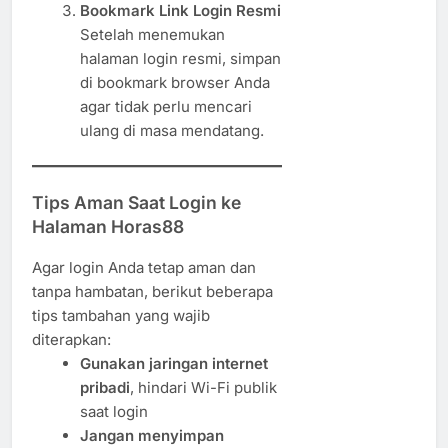
Bookmark Link Login Resmi
Setelah menemukan
halaman login resmi, simpan
di bookmark browser Anda
agar tidak perlu mencari
ulang di masa mendatang.
Tips Aman Saat Login ke
Halaman Horas88
Agar login Anda tetap aman dan
tanpa hambatan, berikut beberapa
tips tambahan yang wajib
diterapkan:
Gunakan jaringan internet
pribadi
, hindari Wi-Fi publik
saat login
Jangan menyimpan