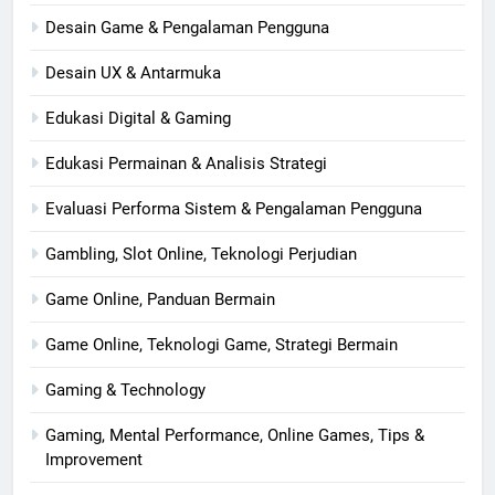
Desain Game & Pengalaman Pengguna
Desain UX & Antarmuka
Edukasi Digital & Gaming
Edukasi Permainan & Analisis Strategi
Evaluasi Performa Sistem & Pengalaman Pengguna
Gambling, Slot Online, Teknologi Perjudian
Game Online, Panduan Bermain
Game Online, Teknologi Game, Strategi Bermain
Gaming & Technology
Gaming, Mental Performance, Online Games, Tips &
Improvement