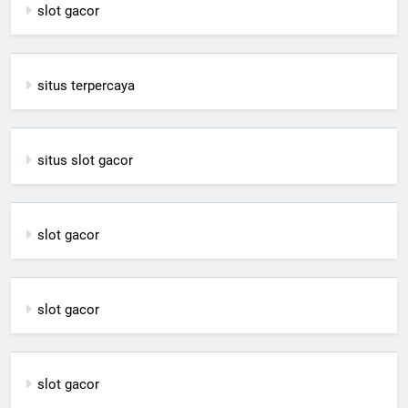
slot gacor
situs terpercaya
situs slot gacor
slot gacor
slot gacor
slot gacor