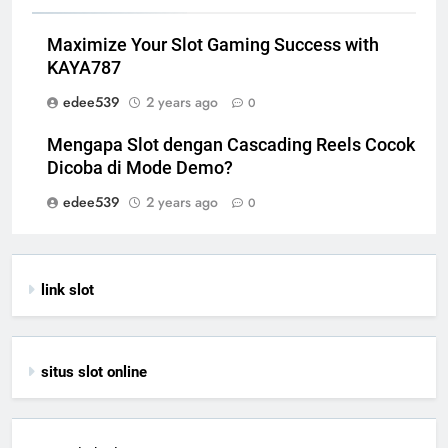
Maximize Your Slot Gaming Success with
KAYA787
edee539
2 years ago
0
Mengapa Slot dengan Cascading Reels Cocok
Dicoba di Mode Demo?
edee539
2 years ago
0
link slot
situs slot online