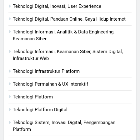
Teknologi Digital, Inovasi, User Experience
Teknologi Digital, Panduan Online, Gaya Hidup Internet
Teknologi Informasi, Analitik & Data Engineering,
Keamanan Siber
Teknologi Informasi, Keamanan Siber, Sistem Digital,
Infrastruktur Web
Teknologi Infrastruktur Platform
Teknologi Permainan & UX Interaktif
Teknologi Platform
Teknologi Platform Digital
Teknologi Sistem, Inovasi Digital, Pengembangan
Platform