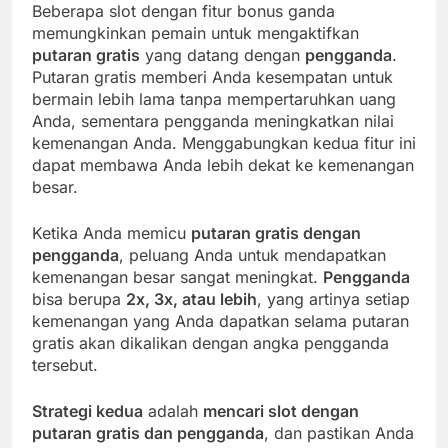
Beberapa slot dengan fitur bonus ganda
memungkinkan pemain untuk mengaktifkan
putaran gratis
yang datang dengan
pengganda
.
Putaran gratis memberi Anda kesempatan untuk
bermain lebih lama tanpa mempertaruhkan uang
Anda, sementara pengganda meningkatkan nilai
kemenangan Anda. Menggabungkan kedua fitur ini
dapat membawa Anda lebih dekat ke kemenangan
besar.
Ketika Anda memicu
putaran gratis dengan
pengganda
, peluang Anda untuk mendapatkan
kemenangan besar sangat meningkat.
Pengganda
bisa berupa
2x, 3x, atau lebih
, yang artinya setiap
kemenangan yang Anda dapatkan selama putaran
gratis akan dikalikan dengan angka pengganda
tersebut.
Strategi kedua
adalah
mencari slot dengan
putaran gratis dan pengganda
, dan pastikan Anda