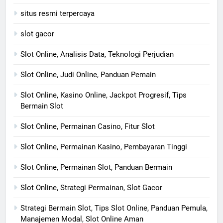
situs resmi terpercaya
slot gacor
Slot Online, Analisis Data, Teknologi Perjudian
Slot Online, Judi Online, Panduan Pemain
Slot Online, Kasino Online, Jackpot Progresif, Tips
Bermain Slot
Slot Online, Permainan Casino, Fitur Slot
Slot Online, Permainan Kasino, Pembayaran Tinggi
Slot Online, Permainan Slot, Panduan Bermain
Slot Online, Strategi Permainan, Slot Gacor
Strategi Bermain Slot, Tips Slot Online, Panduan Pemula,
Manajemen Modal, Slot Online Aman