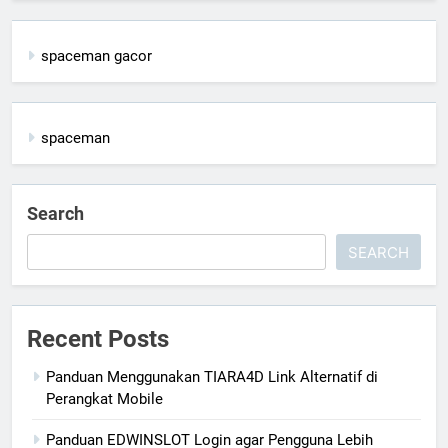
spaceman gacor
spaceman
Search
SEARCH
Recent Posts
Panduan Menggunakan TIARA4D Link Alternatif di
Perangkat Mobile
Panduan EDWINSLOT Login agar Pengguna Lebih