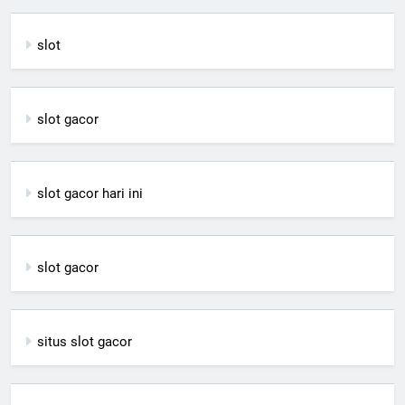
slot
slot gacor
slot gacor hari ini
slot gacor
situs slot gacor