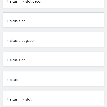
situs link slot gacor
situs slot
situs slot gacor
situs slot
situs
situs link slot