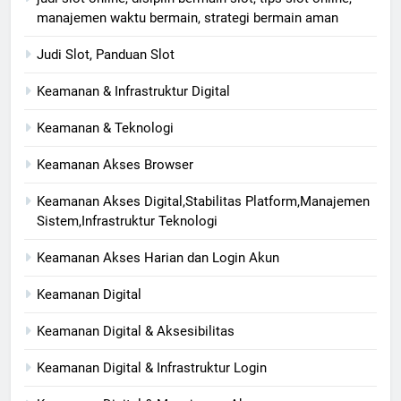
manajemen waktu bermain, strategi bermain aman
Judi Slot, Panduan Slot
Keamanan & Infrastruktur Digital
Keamanan & Teknologi
Keamanan Akses Browser
Keamanan Akses Digital,Stabilitas Platform,Manajemen
Sistem,Infrastruktur Teknologi
Keamanan Akses Harian dan Login Akun
Keamanan Digital
Keamanan Digital & Aksesibilitas
Keamanan Digital & Infrastruktur Login