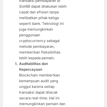
transaksi pembayaran di
Slot88 dapat dilakukan lebih
cepat dan efisien tanpa
melibatkan pihak ketiga
seperti bank. Teknologi ini
juga memungkinkan
penggunaan
cryptocurrency sebagai
metode pembayaran,
memberikan fleksibilitas
lebih kepada pemain.
Auditabilitas dan
Kepercayaan
Blockchain memberikan
kemampuan audit yang
unggul karena setiap
transaksi dapat dilacak
secara real-time. Hal ini
memungkinkan pemain dan