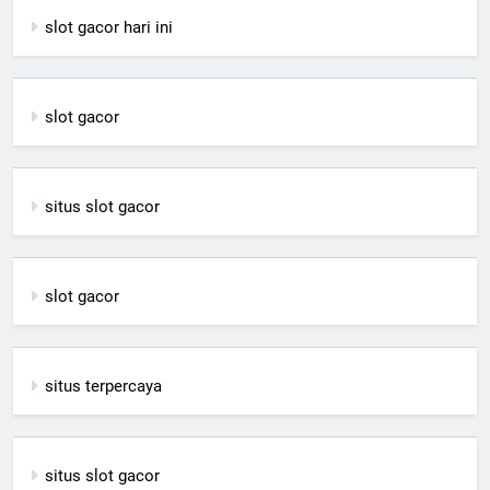
slot gacor hari ini
slot gacor
situs slot gacor
slot gacor
situs terpercaya
situs slot gacor