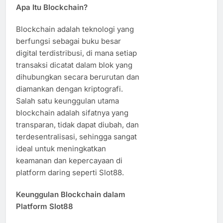
Apa Itu Blockchain?
Blockchain adalah teknologi yang
berfungsi sebagai buku besar
digital terdistribusi, di mana setiap
transaksi dicatat dalam blok yang
dihubungkan secara berurutan dan
diamankan dengan kriptografi.
Salah satu keunggulan utama
blockchain adalah sifatnya yang
transparan, tidak dapat diubah, dan
terdesentralisasi, sehingga sangat
ideal untuk meningkatkan
keamanan dan kepercayaan di
platform daring seperti Slot88.
Keunggulan Blockchain dalam
Platform Slot88