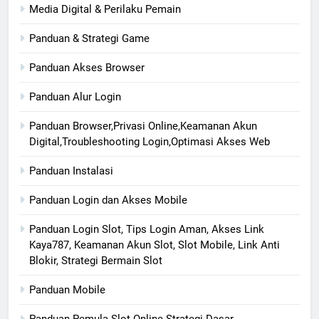
Media Digital & Perilaku Pemain
Panduan & Strategi Game
Panduan Akses Browser
Panduan Alur Login
Panduan Browser,Privasi Online,Keamanan Akun
Digital,Troubleshooting Login,Optimasi Akses Web
Panduan Instalasi
Panduan Login dan Akses Mobile
Panduan Login Slot, Tips Login Aman, Akses Link
Kaya787, Keamanan Akun Slot, Slot Mobile, Link Anti
Blokir, Strategi Bermain Slot
Panduan Mobile
Panduan Pemula Slot Online Strategi Dasar