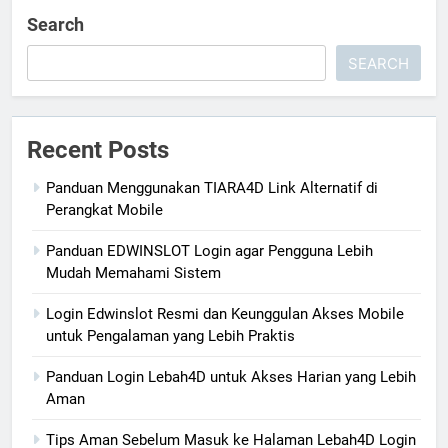
Search
SEARCH
Recent Posts
Panduan Menggunakan TIARA4D Link Alternatif di
Perangkat Mobile
Panduan EDWINSLOT Login agar Pengguna Lebih
Mudah Memahami Sistem
Login Edwinslot Resmi dan Keunggulan Akses Mobile
untuk Pengalaman yang Lebih Praktis
Panduan Login Lebah4D untuk Akses Harian yang Lebih
Aman
Tips Aman Sebelum Masuk ke Halaman Lebah4D Login