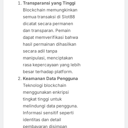
Transparansi yang Tinggi
Blockchain memungkinkan
semua transaksi di Slot88
dicatat secara permanen
dan transparan. Pemain
dapat memverifikasi bahwa
hasil permainan dihasilkan
secara adil tanpa
manipulasi, menciptakan
rasa kepercayaan yang lebih
besar terhadap platform.
Keamanan Data Pengguna
Teknologi blockchain
menggunakan enkripsi
tingkat tinggi untuk
melindungi data pengguna.
Informasi sensitif seperti
identitas dan detail
pembayaran disimpan