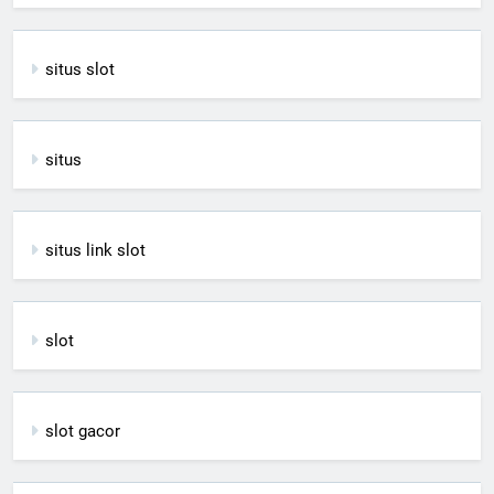
situs slot
situs
situs link slot
slot
slot gacor