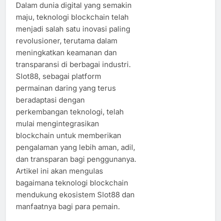
Dalam dunia digital yang semakin
maju, teknologi blockchain telah
menjadi salah satu inovasi paling
revolusioner, terutama dalam
meningkatkan keamanan dan
transparansi di berbagai industri.
Slot88, sebagai platform
permainan daring yang terus
beradaptasi dengan
perkembangan teknologi, telah
mulai mengintegrasikan
blockchain untuk memberikan
pengalaman yang lebih aman, adil,
dan transparan bagi penggunanya.
Artikel ini akan mengulas
bagaimana teknologi blockchain
mendukung ekosistem Slot88 dan
manfaatnya bagi para pemain.