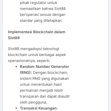
pihak regulator untuk
memastikan bahwa Slot88
beroperasi sesuai dengan
standar yang ditetapkan.
Implementasi Blockchain dalam
Slot88
Slot88 mengadopsi teknologi
blockchain untuk berbagai aspek
operasionalnya, seperti:
Random Number Generator
(RNG):
Dengan blockchain,
sistem RNG yang digunakan
untuk menentukan hasil
permainan menjadi lebih
transparan dan dapat diaudit
oleh pengguna.
Transaksi Keuangan: