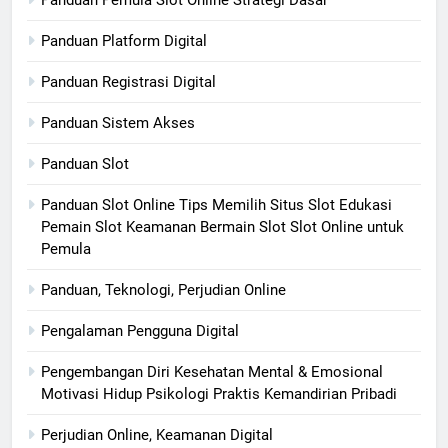
Panduan Platform Digital
Panduan Registrasi Digital
Panduan Sistem Akses
Panduan Slot
Panduan Slot Online Tips Memilih Situs Slot Edukasi
Pemain Slot Keamanan Bermain Slot Slot Online untuk
Pemula
Panduan, Teknologi, Perjudian Online
Pengalaman Pengguna Digital
Pengembangan Diri Kesehatan Mental & Emosional
Motivasi Hidup Psikologi Praktis Kemandirian Pribadi
Perjudian Online, Keamanan Digital