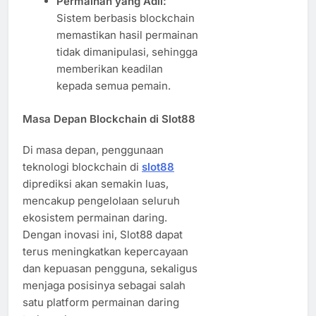
Permainan yang Adil:
Sistem berbasis blockchain
memastikan hasil permainan
tidak dimanipulasi, sehingga
memberikan keadilan
kepada semua pemain.
Masa Depan Blockchain di Slot88
Di masa depan, penggunaan
teknologi blockchain di
slot88
diprediksi akan semakin luas,
mencakup pengelolaan seluruh
ekosistem permainan daring.
Dengan inovasi ini, Slot88 dapat
terus meningkatkan kepercayaan
dan kepuasan pengguna, sekaligus
menjaga posisinya sebagai salah
satu platform permainan daring