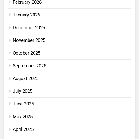
February 2026
January 2026
December 2025
November 2025
October 2025
September 2025
August 2025
July 2025
June 2025
May 2025
April 2025