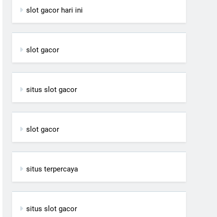
slot gacor hari ini
slot gacor
situs slot gacor
slot gacor
situs terpercaya
situs slot gacor