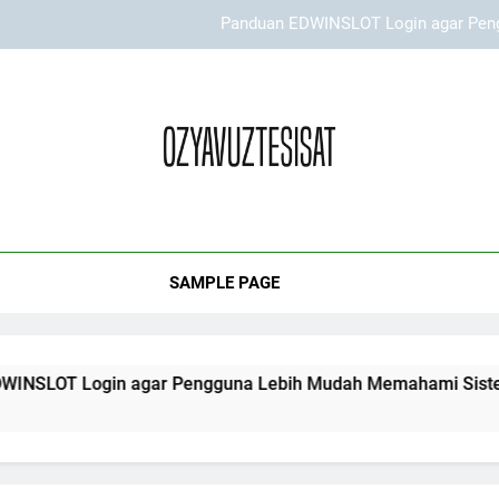
Panduan EDWINSLOT Login agar Pen
Login Edwinslot Resmi dan Keunggulan Akses Mobile
Panduan Login Lebah4D
Panduan Menggunakan TIARA4D
avuz Tesisat
Panduan EDWINSLOT Login agar Pen
sisat Menyediakan Layanan Perbaikan Dan Instalasi Pipa Profe
Login Edwinslot Resmi dan Keunggulan Akses Mobile
SAMPLE PAGE
Panduan Login Lebah4D
gin agar Pengguna Lebih Mudah Memahami Sistem
Log
2 M