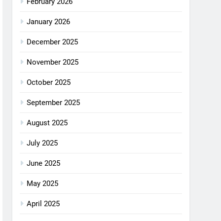
February 2026
January 2026
December 2025
November 2025
October 2025
September 2025
August 2025
July 2025
June 2025
May 2025
April 2025