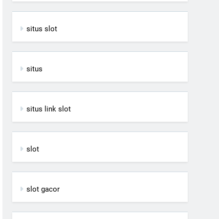
situs slot
situs
situs link slot
slot
slot gacor