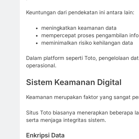
Keuntungan dari pendekatan ini antara lain:
meningkatkan keamanan data
mempercepat proses pengambilan info
meminimalkan risiko kehilangan data
Dalam platform seperti Toto, pengelolaan da
operasional.
Sistem Keamanan Digital
Keamanan merupakan faktor yang sangat pent
Situs Toto biasanya menerapkan beberapa l
serta menjaga integritas sistem.
Enkripsi Data