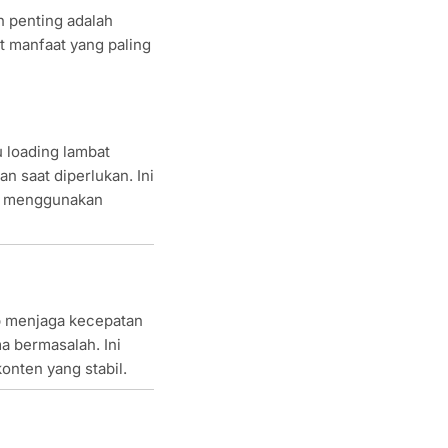
h penting adalah
ut manfaat yang paling
 loading lambat
an saat diperlukan. Ini
m menggunakan
p menjaga kecepatan
ma bermasalah. Ini
onten yang stabil.