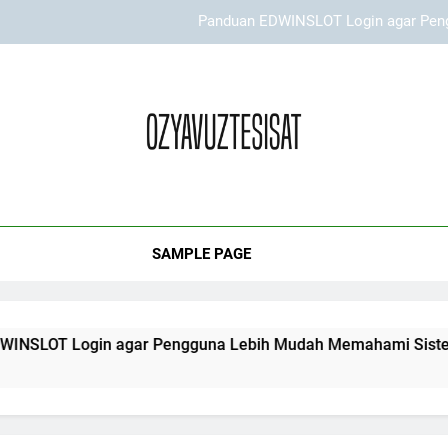
Panduan EDWINSLOT Login agar Pen
Login Edwinslot Resmi dan Keunggulan Akses Mobile
Panduan Login Lebah4D
Panduan Menggunakan TIARA4D
avuz Tesisat
Panduan EDWINSLOT Login agar Pen
sisat Menyediakan Layanan Perbaikan Dan Instalasi Pipa Profe
Login Edwinslot Resmi dan Keunggulan Akses Mobile
SAMPLE PAGE
Panduan Login Lebah4D
gin agar Pengguna Lebih Mudah Memahami Sistem
Log
2 M