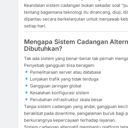
Keandalan sistem cadangan bukan sekadar soal “pun
tentang bagaimana teknologi itu dirancang, diuji, 
dipantau secara berkelanjutan untuk menjawab k
setiap hari.
Mengapa Sistem Cadangan Altern
Dibutuhkan?
Tak ada sistem yang benar-benar tak pernah meng
Penyebab gangguan bisa beragam:
Pemeliharaan server atau database
Lonjakan trafik yang tidak terduga
Gangguan jaringan global
Kesalahan konfigurasi sistem
Perubahan infrastruktur skala besar
Tanpa sistem cadangan yang andal, gangguan kecil 
berakibat pada downtime, pengalaman buruk bagi 
berkurangnya kepercayaan terhadap layanan.
Sistem cadangan alternatif membantu platform tet