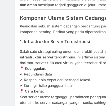
dan aman
meskipun terjadi gangguan di jalur utama
Komponen Utama Sistem Cadanga
Keandalan sebuah sistem cadangan bergantung pa
komponen penting. Berikut yang perlu diperhatikan
1. Infrastruktur Server Terdistribusi
Salah satu strategi paling umum dan efektif adala
infrastruktur server terdistribusi
. Ini artinya sist
dari satu server fisik atau virtual yang tersebar di 
Keunggulan:
✔ Redundansi data
✔ Respon lebih cepat dari berbagai lokasi
✔ Kurangi risiko gangguan total
Cara kerja:
Saat server utama terganggu, permintaan penggun
otomatis ke server cadangan yang tersedia, sehing