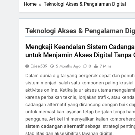
Home
Teknologi Akses & Pengalaman Digital
Teknologi Akses & Pengalaman Digi
Mengkaji Keandalan Sistem Cadangan
untuk Menjamin Akses Digital Tanpa
Edee539
5 Months Ago
0
7 Mins
Dalam dunia digital yang bergerak cepat dan penuh
sistem menjadi salah satu komponen paling krusia
aktivitas online. Ketika jalur akses utama mengala
karena perbaikan teknis, lonjakan trafik, atau kend
cadangan alternatif yang dirancang dengan baik da
untuk memastikan layanan tetap berjalan tanpa ham
pengguna. Artikel ini menyajikan kajian komprehen
sistem cadangan alternatif
sebagai strategi penti
stabilitas dan aksesibilitas layanan digital.