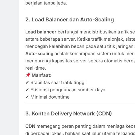
berjalan tanpa jeda.
2. Load Balancer dan Auto-Scaling
Load balancer
berfungsi mendistribusikan trafik s
antara beberapa server. Ketika trafik melonjak, si
mencegah kelebihan beban pada satu titik jaringan.
Auto-scaling
adalah kemampuan sistem untuk men
mengurangi kapasitas server secara otomatis ber
real-time.
Manfaat:
✔ Stabilitas saat trafik tinggi
✔ Efisiensi penggunaan sumber daya
✔ Minimal downtime
3. Konten Delivery Network (CDN)
CDN
memegang peran penting dalam menjaga kece
di berbagai lokasi, bahkan saat jalur utama tergan