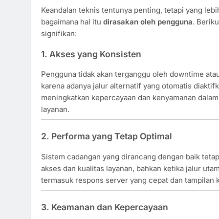
Keandalan teknis tentunya penting, tetapi yang lebi
bagaimana hal itu
dirasakan oleh pengguna
. Berik
signifikan:
1. Akses yang Konsisten
Pengguna tidak akan terganggu oleh downtime atau
karena adanya jalur alternatif yang otomatis diaktifk
meningkatkan kepercayaan dan kenyamanan dala
layanan.
2. Performa yang Tetap Optimal
Sistem cadangan yang dirancang dengan baik teta
akses dan kualitas layanan, bahkan ketika jalur uta
termasuk respons server yang cepat dan tampilan k
3. Keamanan dan Kepercayaan