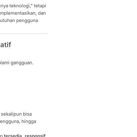
ya teknologi,” tetapi
diimplementasikan, dan
ebutuhan pengguna
atif
alami gangguan.
sekalipun bisa
pengguna, hingga
ap
tersedia, responsif,