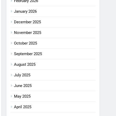
February 2026
January 2026
December 2025
November 2025
October 2025
September 2025
August 2025
July 2025
June 2025
May 2025
April 2025