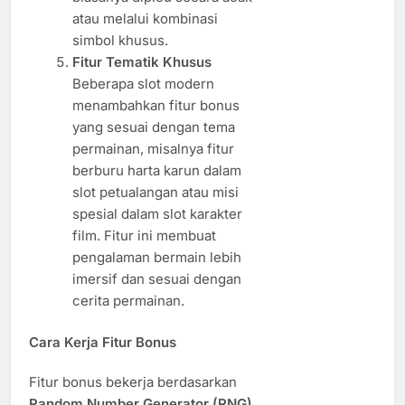
atau melalui kombinasi
simbol khusus.
Fitur Tematik Khusus
Beberapa slot modern
menambahkan fitur bonus
yang sesuai dengan tema
permainan, misalnya fitur
berburu harta karun dalam
slot petualangan atau misi
spesial dalam slot karakter
film. Fitur ini membuat
pengalaman bermain lebih
imersif dan sesuai dengan
cerita permainan.
Cara Kerja Fitur Bonus
Fitur bonus bekerja berdasarkan
Random Number Generator (RNG)