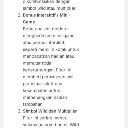
dikombinasikan dengan
simbol wild atau multiplier.
Bonus Interaktif / Mini-
Game
Beberapa slot modern
menghadirkan mini-game
atau bonus interaktif,
seperti memilih kotak untuk
mendapatkan hadiah atau
memutar roda
keberuntungan. Fitur ini
memberi pemain sensasi
partisipasi aktif dan
kesempatan untuk
memenangkan hadiah
tambahan.
Simbol Wild dan Multiplier
Fitur ini sering muncul
selama putaran bonus. Wild