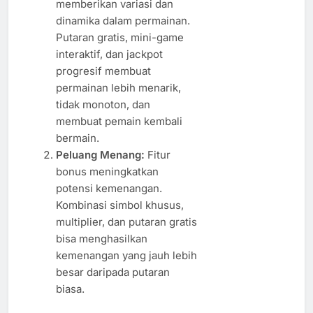
memberikan variasi dan
dinamika dalam permainan.
Putaran gratis, mini-game
interaktif, dan jackpot
progresif membuat
permainan lebih menarik,
tidak monoton, dan
membuat pemain kembali
bermain.
Peluang Menang:
Fitur
bonus meningkatkan
potensi kemenangan.
Kombinasi simbol khusus,
multiplier, dan putaran gratis
bisa menghasilkan
kemenangan yang jauh lebih
besar daripada putaran
biasa.