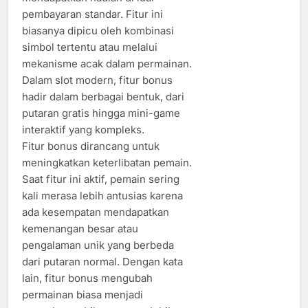
pembayaran standar. Fitur ini
biasanya dipicu oleh kombinasi
simbol tertentu atau melalui
mekanisme acak dalam permainan.
Dalam slot modern, fitur bonus
hadir dalam berbagai bentuk, dari
putaran gratis hingga mini-game
interaktif yang kompleks.
Fitur bonus dirancang untuk
meningkatkan keterlibatan pemain.
Saat fitur ini aktif, pemain sering
kali merasa lebih antusias karena
ada kesempatan mendapatkan
kemenangan besar atau
pengalaman unik yang berbeda
dari putaran normal. Dengan kata
lain, fitur bonus mengubah
permainan biasa menjadi