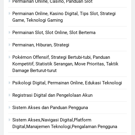
Permainan Online, Casino, Panduan Slot
Permainan Online, Kasino Digital, Tips Slot, Strategi
Game, Teknologi Gaming
Permainan Slot, Slot Online, Slot Bertema
Permainan, Hiburan, Strategi
Pokémon Offensif, Strategi Bertubi-tubi, Panduan
Kompetitif, Statistik Serangan, Move Prioritas, Taktik
Damage Berturut-turut
Psikologi Digital, Permainan Online, Edukasi Teknologi
Registrasi Digital dan Pengelolaan Akun
Sistem Akses dan Panduan Pengguna
Sistem Akses,Navigasi Digital,Platform
Digital,Manajemen Teknologi,Pengalaman Pengguna