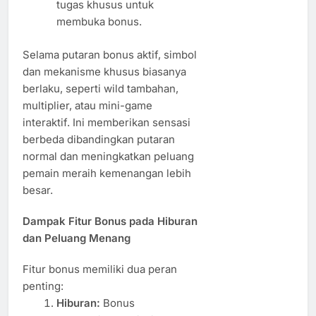
tugas khusus untuk
membuka bonus.
Selama putaran bonus aktif, simbol
dan mekanisme khusus biasanya
berlaku, seperti wild tambahan,
multiplier, atau mini-game
interaktif. Ini memberikan sensasi
berbeda dibandingkan putaran
normal dan meningkatkan peluang
pemain meraih kemenangan lebih
besar.
Dampak Fitur Bonus pada Hiburan
dan Peluang Menang
Fitur bonus memiliki dua peran
penting:
Hiburan:
Bonus