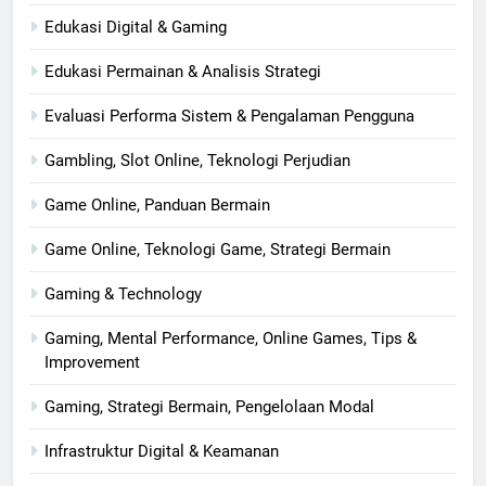
Edukasi Digital & Gaming
Edukasi Permainan & Analisis Strategi
Evaluasi Performa Sistem & Pengalaman Pengguna
Gambling, Slot Online, Teknologi Perjudian
Game Online, Panduan Bermain
Game Online, Teknologi Game, Strategi Bermain
Gaming & Technology
Gaming, Mental Performance, Online Games, Tips &
Improvement
Gaming, Strategi Bermain, Pengelolaan Modal
Infrastruktur Digital & Keamanan