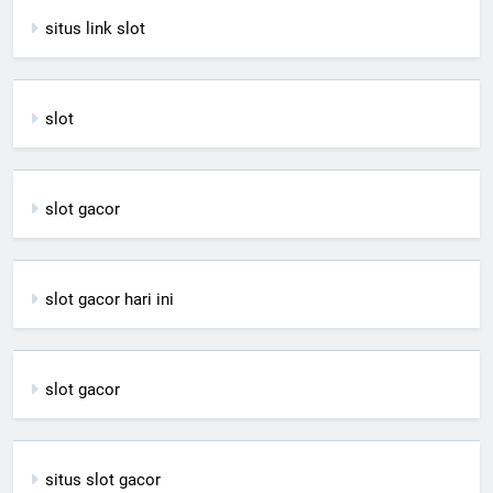
situs link slot
slot
slot gacor
slot gacor hari ini
slot gacor
situs slot gacor