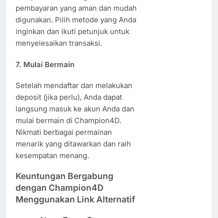
pembayaran yang aman dan mudah
digunakan. Pilih metode yang Anda
inginkan dan ikuti petunjuk untuk
menyelesaikan transaksi.
7.
Mulai Bermain
Setelah mendaftar dan melakukan
deposit (jika perlu), Anda dapat
langsung masuk ke akun Anda dan
mulai bermain di Champion4D.
Nikmati berbagai permainan
menarik yang ditawarkan dan raih
kesempatan menang.
Keuntungan Bergabung
dengan Champion4D
Menggunakan Link Alternatif