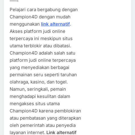
mins
Pelajari cara bergabung dengan
Champion4D dengan mudah
menggunakan
link alternatif
.
Akses platform judi online
terpercaya ini meskipun situs
utama terblokir atau dibatasi.
Champion4D adalah salah satu
platform judi online terpercaya
yang menyediakan berbagai
permainan seru seperti taruhan
olahraga, kasino, dan togel.
Namun, seringkali, pemain
menghadapi kesulitan dalam
mengakses situs utama
Champion4D karena pemblokiran
atau pembatasan yang diterapkan
oleh pemerintah atau penyedia
layanan internet.
Link alternatif