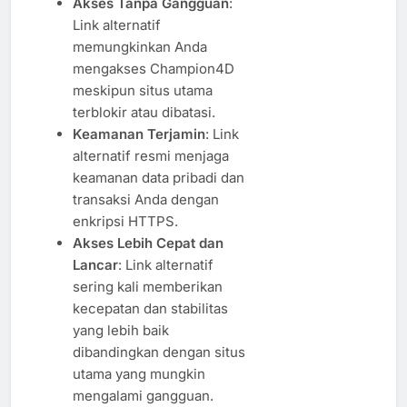
Akses Tanpa Gangguan
:
Link alternatif
memungkinkan Anda
mengakses Champion4D
meskipun situs utama
terblokir atau dibatasi.
Keamanan Terjamin
: Link
alternatif resmi menjaga
keamanan data pribadi dan
transaksi Anda dengan
enkripsi HTTPS.
Akses Lebih Cepat dan
Lancar
: Link alternatif
sering kali memberikan
kecepatan dan stabilitas
yang lebih baik
dibandingkan dengan situs
utama yang mungkin
mengalami gangguan.