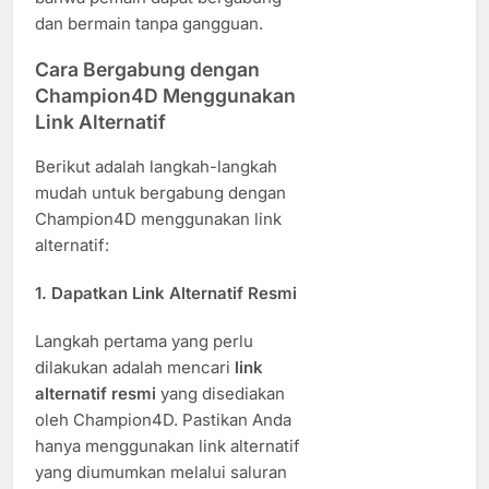
dan bermain tanpa gangguan.
Cara Bergabung dengan
Champion4D Menggunakan
Link Alternatif
Berikut adalah langkah-langkah
mudah untuk bergabung dengan
Champion4D menggunakan link
alternatif:
1.
Dapatkan Link Alternatif Resmi
Langkah pertama yang perlu
dilakukan adalah mencari
link
alternatif resmi
yang disediakan
oleh Champion4D. Pastikan Anda
hanya menggunakan link alternatif
yang diumumkan melalui saluran