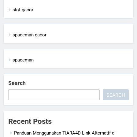
slot gacor
spaceman gacor
spaceman
Search
SEARCH
Recent Posts
Panduan Menggunakan TIARA4D Link Alternatif di