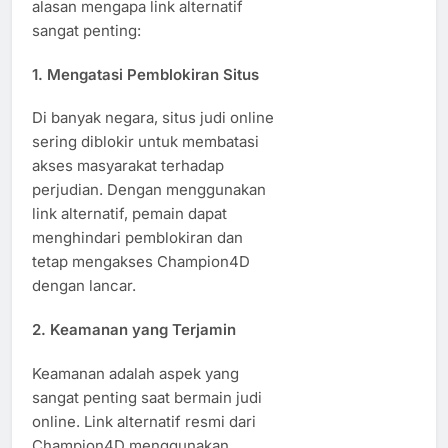
alasan mengapa link alternatif
sangat penting:
1.
Mengatasi Pemblokiran Situs
Di banyak negara, situs judi online
sering diblokir untuk membatasi
akses masyarakat terhadap
perjudian. Dengan menggunakan
link alternatif, pemain dapat
menghindari pemblokiran dan
tetap mengakses Champion4D
dengan lancar.
2.
Keamanan yang Terjamin
Keamanan adalah aspek yang
sangat penting saat bermain judi
online. Link alternatif resmi dari
Champion4D menggunakan