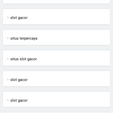
slot gacor
situs terpercaya
situs slot gacor
slot gacor
slot gacor