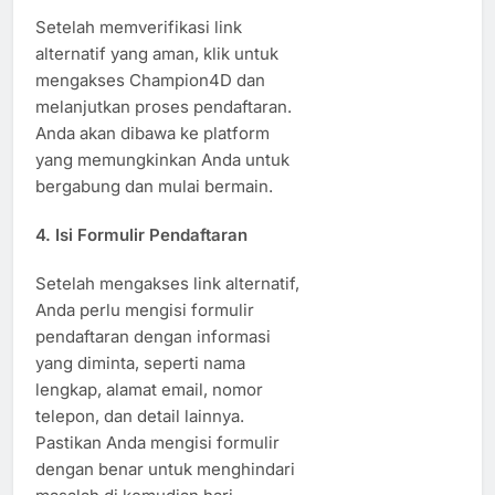
Setelah memverifikasi link
alternatif yang aman, klik untuk
mengakses Champion4D dan
melanjutkan proses pendaftaran.
Anda akan dibawa ke platform
yang memungkinkan Anda untuk
bergabung dan mulai bermain.
4.
Isi Formulir Pendaftaran
Setelah mengakses link alternatif,
Anda perlu mengisi formulir
pendaftaran dengan informasi
yang diminta, seperti nama
lengkap, alamat email, nomor
telepon, dan detail lainnya.
Pastikan Anda mengisi formulir
dengan benar untuk menghindari