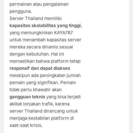
permainan atau pengalaman
pengguna.
Server Thailand memiliki
kapasitas skalabilitas yang tinggi
,
yang memungkinkan KAYA787
untuk menambah kapasitas server
mereka secara dinamis sesuai
dengan kebutuhan. Hal ini
memastikan bahwa platform tetap
responsif dan dapat diakses
meskipun ada peningkatan jumlah
pemain yang signifikan. Pemain
tidak perlu khawatir akan
gangguan teknis
yang bisa terjadi
akibat lonjakan trafik, karena
server Thailand dirancang untuk
menjaga kestabilan platform di
saat-saat krisis.