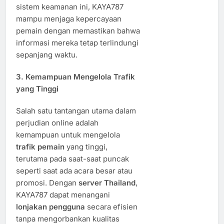
sistem keamanan ini, KAYA787
mampu menjaga kepercayaan
pemain dengan memastikan bahwa
informasi mereka tetap terlindungi
sepanjang waktu.
3.
Kemampuan Mengelola Trafik
yang Tinggi
Salah satu tantangan utama dalam
perjudian online adalah
kemampuan untuk mengelola
trafik pemain
yang tinggi,
terutama pada saat-saat puncak
seperti saat ada acara besar atau
promosi. Dengan
server Thailand
,
KAYA787 dapat menangani
lonjakan pengguna
secara efisien
tanpa mengorbankan kualitas