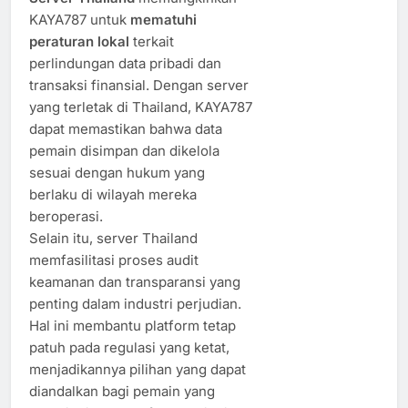
KAYA787 untuk
mematuhi
peraturan lokal
terkait
perlindungan data pribadi dan
transaksi finansial. Dengan server
yang terletak di Thailand, KAYA787
dapat memastikan bahwa data
pemain disimpan dan dikelola
sesuai dengan hukum yang
berlaku di wilayah mereka
beroperasi.
Selain itu, server Thailand
memfasilitasi proses audit
keamanan dan transparansi yang
penting dalam industri perjudian.
Hal ini membantu platform tetap
patuh pada regulasi yang ketat,
menjadikannya pilihan yang dapat
diandalkan bagi pemain yang