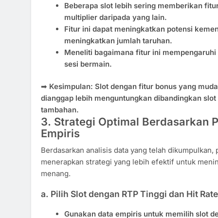
Beberapa slot lebih sering memberikan fitur
multiplier daripada yang lain.
Fitur ini dapat meningkatkan potensi keme
meningkatkan jumlah taruhan.
Meneliti bagaimana fitur ini mempengaruhi
sesi bermain.
➡
Kesimpulan:
Slot dengan fitur bonus yang muda
dianggap lebih menguntungkan dibandingkan slot t
tambahan.
3. Strategi Optimal Berdasarkan
Empiris
Berdasarkan analisis data yang telah dikumpulkan,
menerapkan strategi yang lebih efektif untuk meni
menang.
a. Pilih Slot dengan RTP Tinggi dan Hit Rate
Gunakan data empiris untuk memilih slot d