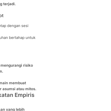
 terjadi.
ot
tap dengan sesi
uhan bertahap untuk
 mengurangi risiko
n.
emain membuat
 asumsi atau mitos.
atan Empiris
n yang lebih