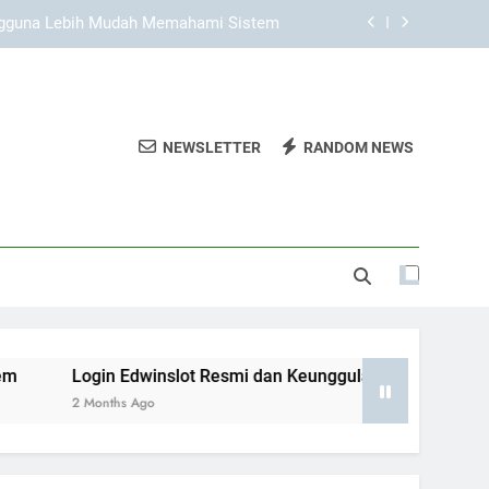
gguna Lebih Mudah Memahami Sistem
 untuk Pengalaman yang Lebih Praktis
 untuk Akses Harian yang Lebih Aman
NEWSLETTER
RANDOM NEWS
 Link Alternatif di Perangkat Mobile
gguna Lebih Mudah Memahami Sistem
sional. Solusi Cepat Dan Terpercaya.
 untuk Pengalaman yang Lebih Praktis
 untuk Akses Harian yang Lebih Aman
in Edwinslot Resmi dan Keunggulan Akses Mobile untuk Peng
onths Ago