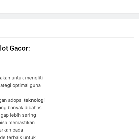
lot Gacor:
akan untuk meneliti
trategi optimal guna
ngan adopsi
teknologi
yang banyak dibahas
ggap lebih sering
bisa memastikan
sarkan pada
de terbaik untuk