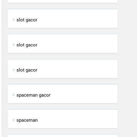
slot gacor
slot gacor
slot gacor
spaceman gacor
spaceman