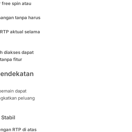
 free spin atau
nangan tanpa harus
 RTP aktual selama
h diakses dapat
anpa fitur
 Pendekatan
 pemain dapat
ngkatkan peluang
 Stabil
engan RTP di atas