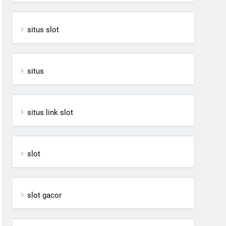
situs slot
situs
situs link slot
slot
slot gacor