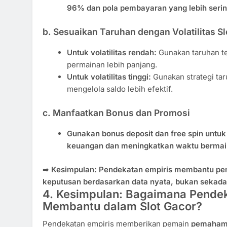
96% dan pola pembayaran yang lebih sering
b. Sesuaikan Taruhan dengan Volatilitas Sl
Untuk volatilitas rendah:
Gunakan taruhan te
permainan lebih panjang.
Untuk volatilitas tinggi:
Gunakan strategi tar
mengelola saldo lebih efektif.
c. Manfaatkan Bonus dan Promosi
Gunakan bonus deposit dan free spin untuk
keuangan dan meningkatkan waktu bermai
➡
Kesimpulan:
Pendekatan empiris membantu p
keputusan berdasarkan data nyata, bukan sekadar
4. Kesimpulan: Bagaimana Pendek
Membantu dalam Slot Gacor?
Pendekatan empiris memberikan pemain
pemahama