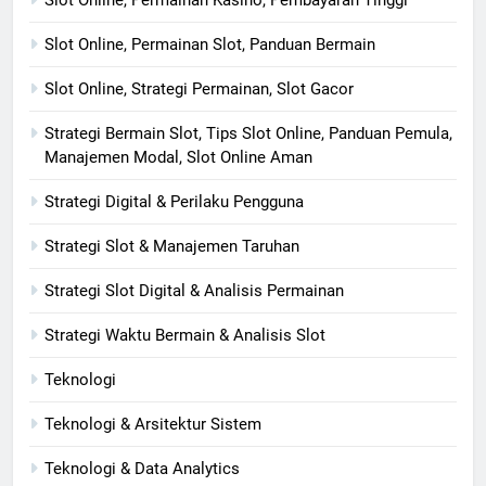
Slot Online, Permainan Slot, Panduan Bermain
Slot Online, Strategi Permainan, Slot Gacor
Strategi Bermain Slot, Tips Slot Online, Panduan Pemula,
Manajemen Modal, Slot Online Aman
Strategi Digital & Perilaku Pengguna
Strategi Slot & Manajemen Taruhan
Strategi Slot Digital & Analisis Permainan
Strategi Waktu Bermain & Analisis Slot
Teknologi
Teknologi & Arsitektur Sistem
Teknologi & Data Analytics