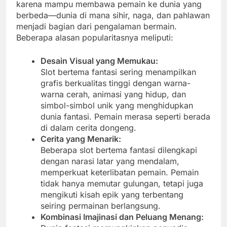
karena mampu membawa pemain ke dunia yang
berbeda—dunia di mana sihir, naga, dan pahlawan
menjadi bagian dari pengalaman bermain.
Beberapa alasan popularitasnya meliputi:
Desain Visual yang Memukau:
Slot bertema fantasi sering menampilkan
grafis berkualitas tinggi dengan warna-
warna cerah, animasi yang hidup, dan
simbol-simbol unik yang menghidupkan
dunia fantasi. Pemain merasa seperti berada
di dalam cerita dongeng.
Cerita yang Menarik:
Beberapa slot bertema fantasi dilengkapi
dengan narasi latar yang mendalam,
memperkuat keterlibatan pemain. Pemain
tidak hanya memutar gulungan, tetapi juga
mengikuti kisah epik yang terbentang
seiring permainan berlangsung.
Kombinasi Imajinasi dan Peluang Menang: