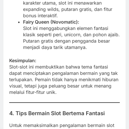
karakter utama, slot ini menawarkan
expanding wilds, putaran gratis, dan fitur
bonus interaktif.
Fairy Queen (Novomatic):
Slot ini menggabungkan elemen fantasi
klasik seperti peri, unicorn, dan pohon ajaib.
Putaran gratis dengan pengganda besar
menjadi daya tarik utamanya.
Kesimpulan:
Slot-slot ini membuktikan bahwa tema fantasi
dapat menciptakan pengalaman bermain yang tak
terlupakan. Pemain tidak hanya menikmati hiburan
visual, tetapi juga peluang besar untuk menang
melalui fitur-fitur unik.
4. Tips Bermain Slot Bertema Fantasi
Untuk memaksimalkan pengalaman bermain slot