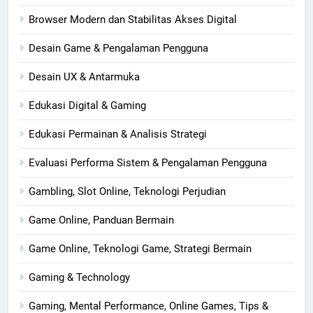
Browser Modern dan Stabilitas Akses Digital
Desain Game & Pengalaman Pengguna
Desain UX & Antarmuka
Edukasi Digital & Gaming
Edukasi Permainan & Analisis Strategi
Evaluasi Performa Sistem & Pengalaman Pengguna
Gambling, Slot Online, Teknologi Perjudian
Game Online, Panduan Bermain
Game Online, Teknologi Game, Strategi Bermain
Gaming & Technology
Gaming, Mental Performance, Online Games, Tips &