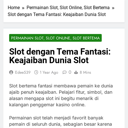
Home
Permainan Slot, Slot Online, Slot Bertema
Slot dengan Tema Fantasi: Keajaiban Dunia Slot
PERMAINAN SLOT, SLOT ONLINE, SLOT BERTEMA
Slot dengan Tema Fantasi:
Keajaiban Dunia Slot
0
Edee539
1 Year Ago
8 Mins
Slot bertema fantasi membawa pemain ke dunia
ajaib penuh keajaiban. Pelajari fitur, simbol, dan
alasan mengapa slot ini begitu menarik di
kalangan penggemar kasino online.
Permainan slot telah menjadi favorit banyak
pemain di seluruh dunia, sebagian besar karena