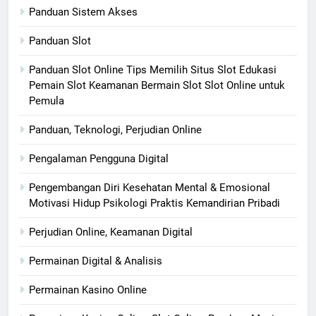
Panduan Sistem Akses
Panduan Slot
Panduan Slot Online Tips Memilih Situs Slot Edukasi
Pemain Slot Keamanan Bermain Slot Slot Online untuk
Pemula
Panduan, Teknologi, Perjudian Online
Pengalaman Pengguna Digital
Pengembangan Diri Kesehatan Mental & Emosional
Motivasi Hidup Psikologi Praktis Kemandirian Pribadi
Perjudian Online, Keamanan Digital
Permainan Digital & Analisis
Permainan Kasino Online