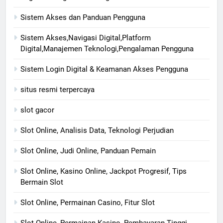
Sistem Akses dan Panduan Pengguna
Sistem Akses,Navigasi Digital,Platform
Digital,Manajemen Teknologi,Pengalaman Pengguna
Sistem Login Digital & Keamanan Akses Pengguna
situs resmi terpercaya
slot gacor
Slot Online, Analisis Data, Teknologi Perjudian
Slot Online, Judi Online, Panduan Pemain
Slot Online, Kasino Online, Jackpot Progresif, Tips
Bermain Slot
Slot Online, Permainan Casino, Fitur Slot
Slot Online, Permainan Kasino, Pembayaran Tinggi