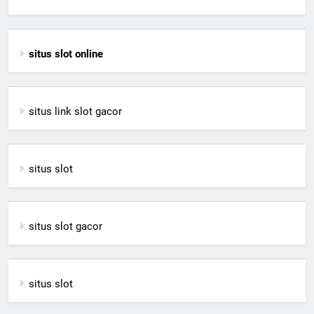
situs slot online
situs link slot gacor
situs slot
situs slot gacor
situs slot