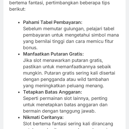
bertema fantasi, pertimbangkan beberapa tips
berikut:
Pahami Tabel Pembayaran:
Sebelum memutar gulungan, pelajari tabel
pembayaran untuk mengetahui simbol mana
yang bernilai tinggi dan cara memicu fitur
bonus.
Manfaatkan Putaran Gratis:
Jika slot menawarkan putaran gratis,
pastikan untuk memanfaatkannya sebaik
mungkin. Putaran gratis sering kali disertai
dengan pengganda atau wild tambahan
yang meningkatkan peluang menang.
Tetapkan Batas Anggaran:
Seperti permainan slot lainnya, penting
untuk menetapkan batas anggaran dan
bermain dengan tanggung jawab.
Nikmati Ceritanya:
Slot bertema fantasi sering kali dirancang