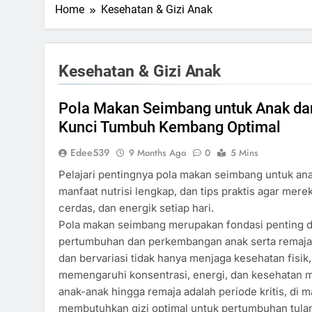
Home
Kesehatan & Gizi Anak
Kesehatan & Gizi Anak
Pola Makan Seimbang untuk Anak da
Kunci Tumbuh Kembang Optimal
Edee539
9 Months Ago
0
5 Mins
Pelajari pentingnya pola makan seimbang untuk ana
manfaat nutrisi lengkap, dan tips praktis agar mer
cerdas, dan energik setiap hari.
Pola makan seimbang merupakan fondasi penting
pertumbuhan dan perkembangan anak serta remaja.
dan bervariasi tidak hanya menjaga kesehatan fisik, 
memengaruhi konsentrasi, energi, dan kesehatan 
anak-anak hingga remaja adalah periode kritis, di 
membutuhkan gizi optimal untuk pertumbuhan tulang