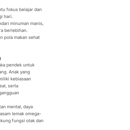
u fokus belajar dan
i hari.
dari minuman manis,
ra berlebihan.
n pola makan sehat
g
gka pendek untuk
jang. Anak yang
iliki kebiasaan
al, serta
 gangguan
tan mental, daya
, asam lemak omega-
ukung fungsi otak dan