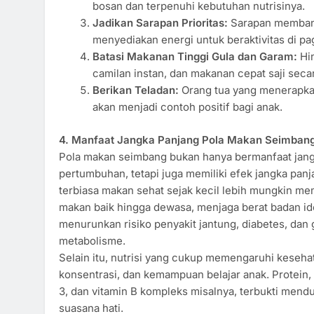
bosan dan terpenuhi kebutuhan nutrisinya.
Jadikan Sarapan Prioritas:
Sarapan membant
menyediakan energi untuk beraktivitas di pag
Batasi Makanan Tinggi Gula dan Garam:
Hin
camilan instan, dan makanan cepat saji seca
Berikan Teladan:
Orang tua yang menerapka
akan menjadi contoh positif bagi anak.
4. Manfaat Jangka Panjang Pola Makan Seimban
Pola makan seimbang bukan hanya bermanfaat jan
pertumbuhan, tetapi juga memiliki efek jangka pan
terbiasa makan sehat sejak kecil lebih mungkin mem
makan baik hingga dewasa, menjaga berat badan ide
menurunkan risiko penyakit jantung, diabetes, dan
metabolisme.
Selain itu, nutrisi yang cukup memengaruhi keseha
konsentrasi, dan kemampuan belajar anak. Protein
3, dan vitamin B kompleks misalnya, terbukti mend
suasana hati.