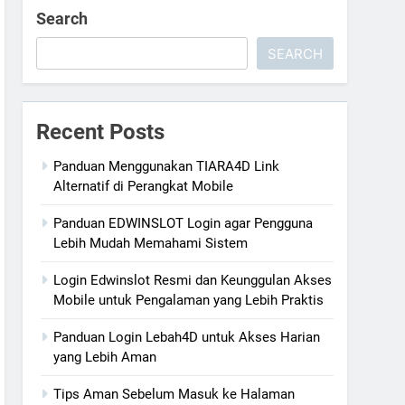
Search
SEARCH
Recent Posts
Panduan Menggunakan TIARA4D Link
Alternatif di Perangkat Mobile
Panduan EDWINSLOT Login agar Pengguna
Lebih Mudah Memahami Sistem
Login Edwinslot Resmi dan Keunggulan Akses
Mobile untuk Pengalaman yang Lebih Praktis
Panduan Login Lebah4D untuk Akses Harian
yang Lebih Aman
Tips Aman Sebelum Masuk ke Halaman