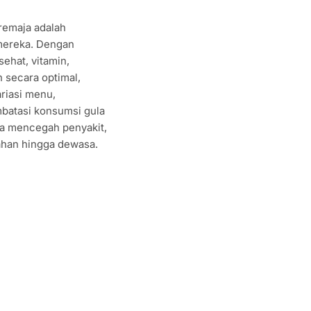
remaja adalah
 mereka. Dengan
ehat, vitamin,
h secara optimal,
ariasi menu,
batasi konsumsi gula
nya mencegah penyakit,
ahan hingga dewasa.