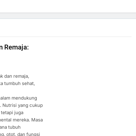
n Remaja:
k dan remaja,
eka tumbuh sehat,
 dalam mendukung
 Nutrisi yang cukup
tetapi juga
mental mereka. Masa
mana tubuh
, otot, dan fungsi