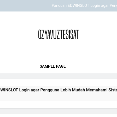
Panduan EDWINSLOT Login agar Pen
Login Edwinslot Resmi dan Keunggulan Akses Mobile
Panduan Login Lebah4D
Panduan Menggunakan TIARA4D
avuz Tesisat
Panduan EDWINSLOT Login agar Pen
sisat Menyediakan Layanan Perbaikan Dan Instalasi Pipa Profe
Login Edwinslot Resmi dan Keunggulan Akses Mobile
SAMPLE PAGE
Panduan Login Lebah4D
gin agar Pengguna Lebih Mudah Memahami Sistem
Log
2 M