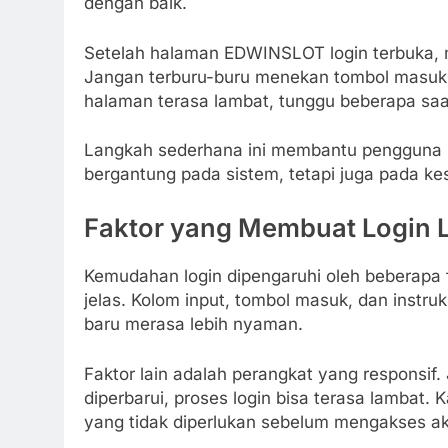
dengan baik.
Setelah halaman EDWINSLOT login terbuka, 
Jangan terburu-buru menekan tombol masuk 
halaman terasa lambat, tunggu beberapa saat
Langkah sederhana ini membantu pengguna 
bergantung pada sistem, tetapi juga pada ke
Faktor yang Membuat Login 
Kemudahan login dipengaruhi oleh beberapa 
jelas. Kolom input, tombol masuk, dan inst
baru merasa lebih nyaman.
Faktor lain adalah perangkat yang responsif.
diperbarui, proses login bisa terasa lambat.
yang tidak diperlukan sebelum mengakses a