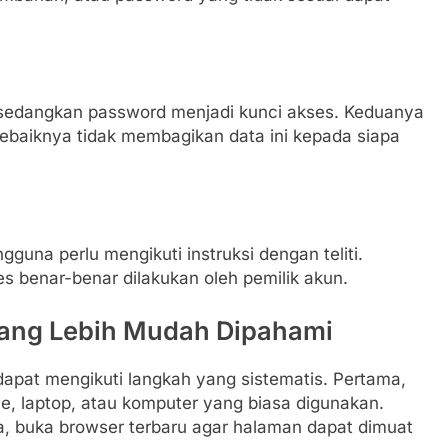
 sedangkan password menjadi kunci akses. Keduanya
ebaiknya tidak membagikan data ini kepada siapa
gguna perlu mengikuti instruksi dengan teliti.
 benar-benar dilakukan oleh pemilik akun.
ang Lebih Mudah Dipahami
 dapat mengikuti langkah yang sistematis. Pertama,
e, laptop, atau komputer yang biasa digunakan.
iga, buka browser terbaru agar halaman dapat dimuat