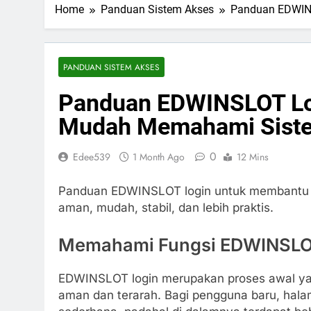
Home
Panduan Sistem Akses
Panduan EDWIN
PANDUAN SISTEM AKSES
Panduan EDWINSLOT Lo
Mudah Memahami Sist
0
Edee539
1 Month Ago
12 Mins
Panduan EDWINSLOT login untuk membantu 
aman, mudah, stabil, dan lebih praktis.
Memahami Fungsi EDWINSLO
EDWINSLOT login merupakan proses awal ya
aman dan terarah. Bagi pengguna baru, halam