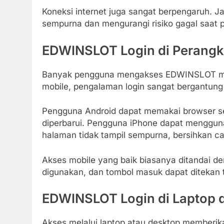
Koneksi internet juga sangat berpengaruh. 
sempurna dan mengurangi risiko gagal saat 
EDWINSLOT Login di Perangk
Banyak pengguna mengakses EDWINSLOT melal
mobile, pengalaman login sangat bergantung 
Pengguna Android dapat memakai browser s
diperbarui. Pengguna iPhone dapat menggunak
halaman tidak tampil sempurna, bersihkan c
Akses mobile yang baik biasanya ditandai de
digunakan, dan tombol masuk dapat ditekan 
EDWINSLOT Login di Laptop 
Akses melalui laptop atau desktop memberik