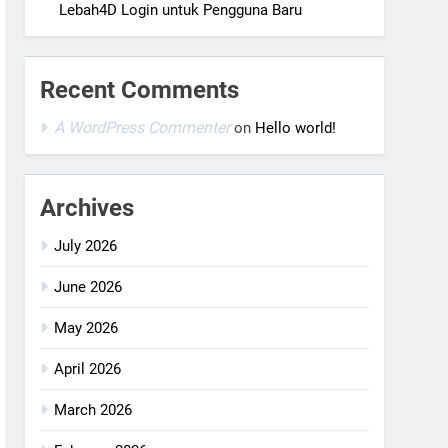
Lebah4D Login untuk Pengguna Baru
Recent Comments
A WordPress Commenter
on
Hello world!
Archives
July 2026
June 2026
May 2026
April 2026
March 2026