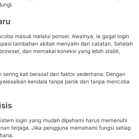
dungi.
aru
oba masuk melalui ponsel. Awalnya, ia gagal login
pasi tambahan akibat menyalin dari catatan. Setelah
owser, dan memakai koneksi yang lebih stabil,
in sering kali berasal dari faktor sederhana. Dengan
yelesaikan kendala tanpa panik dan tanpa mencoba
sis
sistem login yang mudah dipahami harus memenuhi
amanan terjaga. Jika pengguna memahami fungsi setiap
rhana.