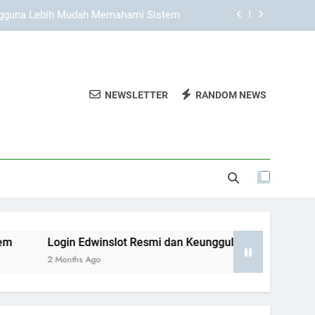
gguna Lebih Mudah Memahami Sistem
 untuk Pengalaman yang Lebih Praktis
 untuk Akses Harian yang Lebih Aman
NEWSLETTER
RANDOM NEWS
 Link Alternatif di Perangkat Mobile
gguna Lebih Mudah Memahami Sistem
sional. Solusi Cepat Dan Terpercaya.
 untuk Pengalaman yang Lebih Praktis
 untuk Akses Harian yang Lebih Aman
in Edwinslot Resmi dan Keunggulan Akses Mobile untuk Peng
onths Ago