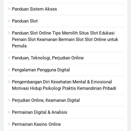
Panduan Sistem Akses
Panduan Slot
Panduan Slot Online Tips Memilih Situs Slot Edukasi
Pemain Slot Keamanan Bermain Slot Slot Online untuk
Pemula
Panduan, Teknologi, Perjudian Online
Pengalaman Pengguna Digital
Pengembangan Diri Kesehatan Mental & Emosional
Motivasi Hidup Psikologi Praktis Kemandirian Pribadi
Perjudian Online, Keamanan Digital
Permainan Digital & Analisis
Permainan Kasino Online