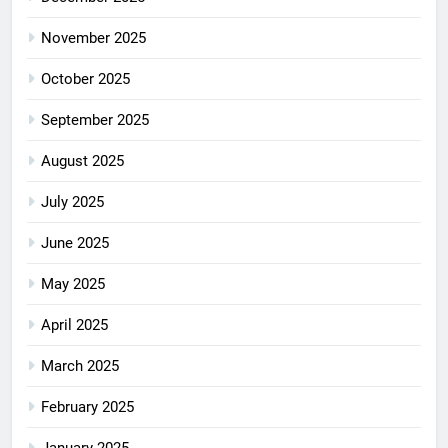
November 2025
October 2025
September 2025
August 2025
July 2025
June 2025
May 2025
April 2025
March 2025
February 2025
January 2025