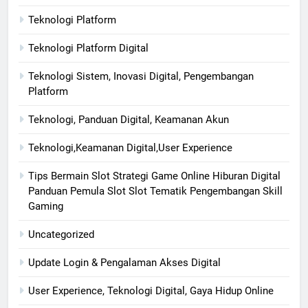
Teknologi Platform
Teknologi Platform Digital
Teknologi Sistem, Inovasi Digital, Pengembangan
Platform
Teknologi, Panduan Digital, Keamanan Akun
Teknologi,Keamanan Digital,User Experience
Tips Bermain Slot Strategi Game Online Hiburan Digital
Panduan Pemula Slot Slot Tematik Pengembangan Skill
Gaming
Uncategorized
Update Login & Pengalaman Akses Digital
User Experience, Teknologi Digital, Gaya Hidup Online