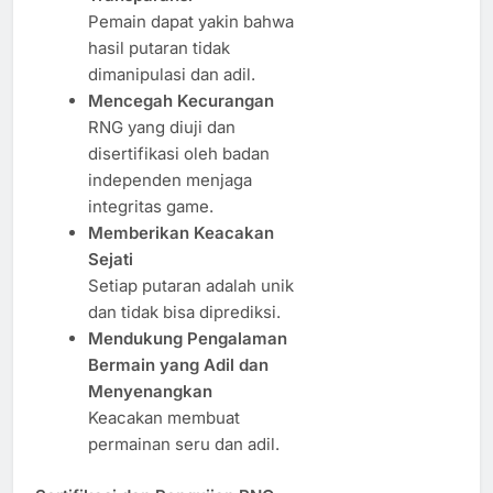
Pemain dapat yakin bahwa
hasil putaran tidak
dimanipulasi dan adil.
Mencegah Kecurangan
RNG yang diuji dan
disertifikasi oleh badan
independen menjaga
integritas game.
Memberikan Keacakan
Sejati
Setiap putaran adalah unik
dan tidak bisa diprediksi.
Mendukung Pengalaman
Bermain yang Adil dan
Menyenangkan
Keacakan membuat
permainan seru dan adil.