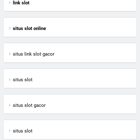
link slot
situs slot online
situs link slot gacor
situs slot
situs slot gacor
situs slot