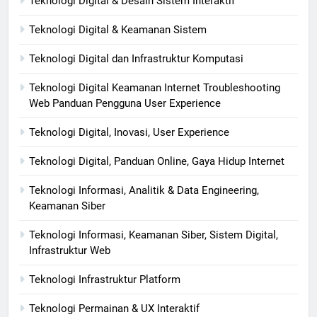
Teknologi Digital & Desain Sistem Interaktif
Teknologi Digital & Keamanan Sistem
Teknologi Digital dan Infrastruktur Komputasi
Teknologi Digital Keamanan Internet Troubleshooting
Web Panduan Pengguna User Experience
Teknologi Digital, Inovasi, User Experience
Teknologi Digital, Panduan Online, Gaya Hidup Internet
Teknologi Informasi, Analitik & Data Engineering,
Keamanan Siber
Teknologi Informasi, Keamanan Siber, Sistem Digital,
Infrastruktur Web
Teknologi Infrastruktur Platform
Teknologi Permainan & UX Interaktif