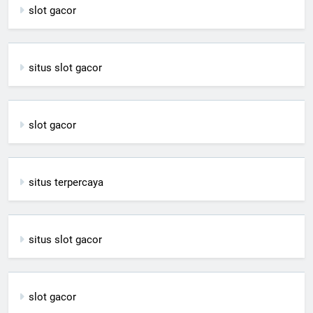
slot gacor
situs slot gacor
slot gacor
situs terpercaya
situs slot gacor
slot gacor