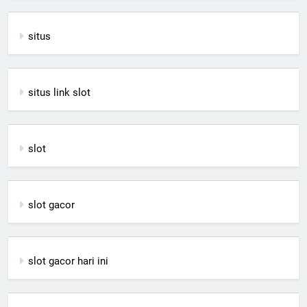
situs
situs link slot
slot
slot gacor
slot gacor hari ini