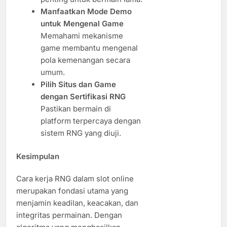
Manfaatkan Mode Demo
untuk Mengenal Game
Memahami mekanisme
game membantu mengenal
pola kemenangan secara
umum.
Pilih Situs dan Game
dengan Sertifikasi RNG
Pastikan bermain di
platform terpercaya dengan
sistem RNG yang diuji.
Kesimpulan
Cara kerja RNG dalam slot online
merupakan fondasi utama yang
menjamin keadilan, keacakan, dan
integritas permainan. Dengan