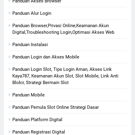
Panduan Akses Browser
Panduan Alur Login
Panduan Browser,Privasi Online,Keamanan Akun
Digital,Troubleshooting Login,Optimasi Akses Web
Panduan Instalasi
Panduan Login dan Akses Mobile
Panduan Login Slot, Tips Login Aman, Akses Link
Kaya787, Keamanan Akun Slot, Slot Mobile, Link Anti
Blokir, Strategi Bermain Slot
Panduan Mobile
Panduan Pemula Slot Online Strategi Dasar
Panduan Platform Digital
Panduan Registrasi Digital