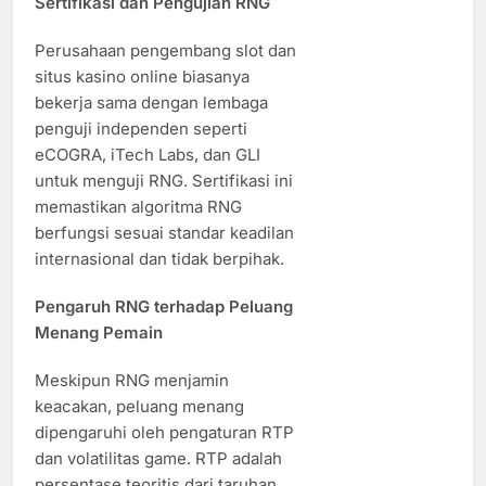
Sertifikasi dan Pengujian RNG
Perusahaan pengembang slot dan
situs kasino online biasanya
bekerja sama dengan lembaga
penguji independen seperti
eCOGRA, iTech Labs, dan GLI
untuk menguji RNG. Sertifikasi ini
memastikan algoritma RNG
berfungsi sesuai standar keadilan
internasional dan tidak berpihak.
Pengaruh RNG terhadap Peluang
Menang Pemain
Meskipun RNG menjamin
keacakan, peluang menang
dipengaruhi oleh pengaturan RTP
dan volatilitas game. RTP adalah
persentase teoritis dari taruhan