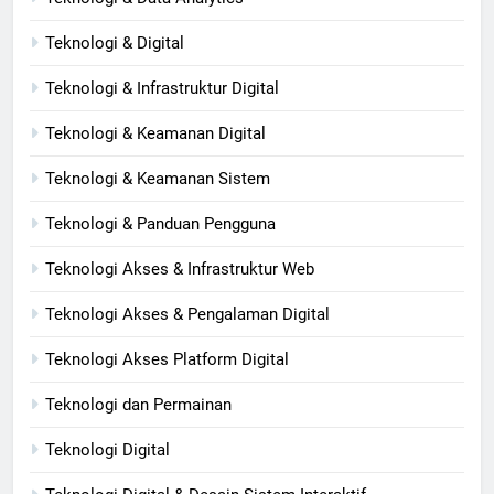
Teknologi & Digital
Teknologi & Infrastruktur Digital
Teknologi & Keamanan Digital
Teknologi & Keamanan Sistem
Teknologi & Panduan Pengguna
Teknologi Akses & Infrastruktur Web
Teknologi Akses & Pengalaman Digital
Teknologi Akses Platform Digital
Teknologi dan Permainan
Teknologi Digital