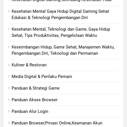
Kesehatan Mental Gaya Hidup Digital Gaming Sehat
Edukasi & Teknologi Pengembangan Diri
Kesehatan Mental, Teknologi dan Game, Gaya Hidup
Sehat, Tips Produktivitas, Pengelolaan Waktu
Keseimbangan Hidup, Game Sehat, Manajemen Waktu,
Pengembangan Diri, Teknologi dan Permainan
Kuliner & Restoran
Media Digital & Perilaku Pemain
Panduan & Strategi Game
Panduan Akses Browser
Panduan Alur Login
Panduan Browser,Privasi Online,Keamanan Akun