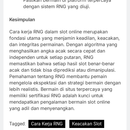
dengan sistem RNG yang diuji.
Kesimpulan
Cara kerja RNG dalam slot online merupakan
fondasi utama yang menjamin keadilan, keacakan,
dan integritas permainan. Dengan algoritma yang
menghasilkan angka acak secara cepat dan
independen untuk setiap putaran, RNG
memastikan bahwa setiap hasil slot benar-benar
acak dan tidak bisa diprediksi atau dimanipulasi.
Pemahaman tentang RNG membantu pemain
mengelola ekspektasi dan strategi bermain dengan
lebih realistis. Bermain di situs terpercaya yang
memiliki sertifikasi RNG adalah kunci untuk
mendapatkan pengalaman bermain slot online
yang adil dan menyenangkan.
Tagged:
Cara Kerja RNG
Keacakan Slot