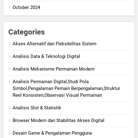
October 2024
Categories
Akses Alternatif dan Fleksibilitas Sistem
Analisis Data & Teknologi Digital
Analisis Mekanisme Permainan Modern
Analisis Permainan Digital,Studi Pola
Simbol,Pengalaman Pemain Berpengalaman,Struktur
Reel Konsisten,Observasi Visual Permainan
Analisis Slot & Statistik
Browser Modern dan Stabilitas Akses Digital
Desain Game & Pengalaman Pengguna