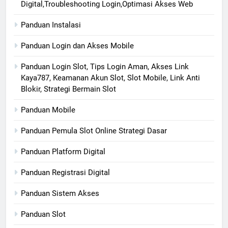
Digital,Troubleshooting Login,Optimasi Akses Web
Panduan Instalasi
Panduan Login dan Akses Mobile
Panduan Login Slot, Tips Login Aman, Akses Link
Kaya787, Keamanan Akun Slot, Slot Mobile, Link Anti
Blokir, Strategi Bermain Slot
Panduan Mobile
Panduan Pemula Slot Online Strategi Dasar
Panduan Platform Digital
Panduan Registrasi Digital
Panduan Sistem Akses
Panduan Slot