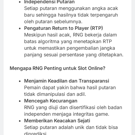
Independensi Putaran
Setiap putaran menggunakan angka acak
baru sehingga hasilnya tidak terpengaruh
oleh putaran sebelumnya.
Pengaturan Return to Player (RTP)
Meskipun hasil acak, RNG bekerja dalam
batas algoritma yang menetapkan RTP
untuk memastikan pengembalian jangka
panjang sesuai persentase yang ditetapkan.
Mengapa RNG Penting untuk Slot Online?
Menjamin Keadilan dan Transparansi
Pemain dapat yakin bahwa hasil putaran
tidak dimanipulasi dan adil.
Mencegah Kecurangan
RNG yang diuji dan disertifikasi oleh badan
independen menjaga integritas game.
Memberikan Keacakan Sejati
Setiap putaran adalah unik dan tidak bisa
diprediksi.