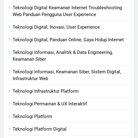
Teknologi Digital Keamanan Internet Troubleshooting
Web Panduan Pengguna User Experience
Teknologi Digital, Inovasi, User Experience
Teknologi Digital, Panduan Online, Gaya Hidup Internet
Teknologi Informasi, Analitik & Data Engineering,
Keamanan Siber
Teknologi Informasi, Keamanan Siber, Sistem Digital,
Infrastruktur Web
Teknologi Infrastruktur Platform
Teknologi Permainan & UX Interaktif
Teknologi Platform
Teknologi Platform Digital