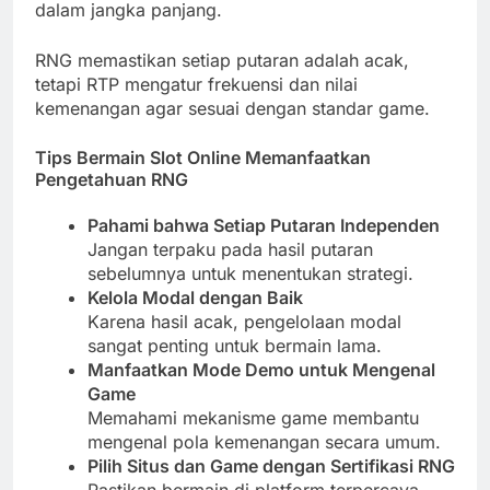
dalam jangka panjang.
RNG memastikan setiap putaran adalah acak,
tetapi RTP mengatur frekuensi dan nilai
kemenangan agar sesuai dengan standar game.
Tips Bermain Slot Online Memanfaatkan
Pengetahuan RNG
Pahami bahwa Setiap Putaran Independen
Jangan terpaku pada hasil putaran
sebelumnya untuk menentukan strategi.
Kelola Modal dengan Baik
Karena hasil acak, pengelolaan modal
sangat penting untuk bermain lama.
Manfaatkan Mode Demo untuk Mengenal
Game
Memahami mekanisme game membantu
mengenal pola kemenangan secara umum.
Pilih Situs dan Game dengan Sertifikasi RNG
Pastikan bermain di platform terpercaya