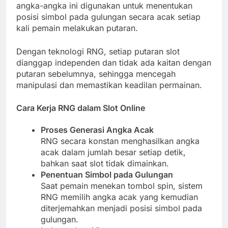
angka-angka ini digunakan untuk menentukan
posisi simbol pada gulungan secara acak setiap
kali pemain melakukan putaran.
Dengan teknologi RNG, setiap putaran slot
dianggap independen dan tidak ada kaitan dengan
putaran sebelumnya, sehingga mencegah
manipulasi dan memastikan keadilan permainan.
Cara Kerja RNG dalam Slot Online
Proses Generasi Angka Acak
RNG secara konstan menghasilkan angka
acak dalam jumlah besar setiap detik,
bahkan saat slot tidak dimainkan.
Penentuan Simbol pada Gulungan
Saat pemain menekan tombol spin, sistem
RNG memilih angka acak yang kemudian
diterjemahkan menjadi posisi simbol pada
gulungan.