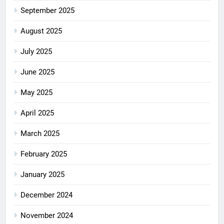
September 2025
August 2025
July 2025
June 2025
May 2025
April 2025
March 2025
February 2025
January 2025
December 2024
November 2024