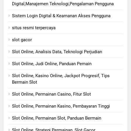
Digital,Manajemen Teknologi,Pengalaman Pengguna
Sistem Login Digital & Keamanan Akses Pengguna
situs resmi terpercaya
slot gacor
Slot Online, Analisis Data, Teknologi Perjudian
Slot Online, Judi Online, Panduan Pemain
Slot Online, Kasino Online, Jackpot Progresif, Tips
Bermain Slot
Slot Online, Permainan Casino, Fitur Slot
Slot Online, Permainan Kasino, Pembayaran Tinggi
Slot Online, Permainan Slot, Panduan Bermain
Slot Online, Strategi Permainan, Slot Gacor