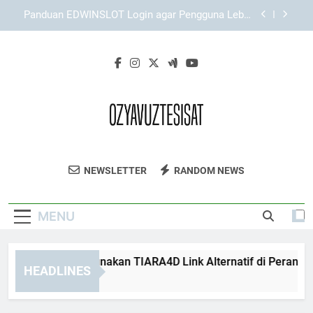
Skip
Login Edwinslot Resmi dan Keunggulan Akses
to
Mobile untuk Pengalaman yang Lebih Praktis
content
Panduan Login Lebah4D untuk Akses Harian yang
Lebih Aman
Panduan Menggunakan TIARA4D Link Alternatif di
Perangkat Mobile
Panduan EDWINSLOT Login agar Pengguna Lebih
Mudah Memahami Sistem
Login Edwinslot Resmi dan Keunggulan Akses
Mobile untuk Pengalaman yang Lebih Praktis
Ozyavuz Tesisat
Ozyavuz Tesisat Menyediakan Layanan
Panduan Login Lebah4D untuk Akses Harian yang
NEWSLETTER
RANDOM NEWS
Lebih Aman
Perbaikan Dan Instalasi Pipa Profesional.
Solusi Cepat Dan Terpercaya.
MENU
anduan Menggunakan TIARA4D Link Alternatif di Perangkat M
HEADLINES
 Weeks Ago