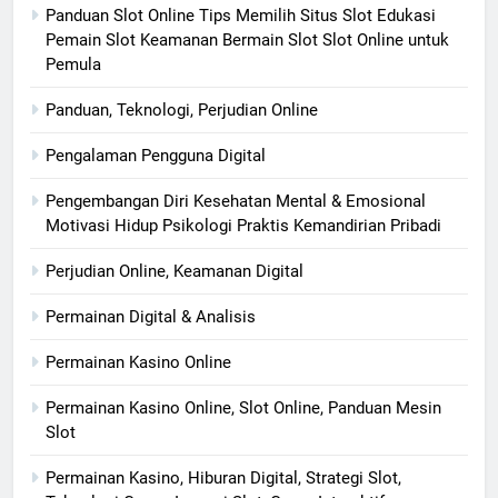
Panduan Slot Online Tips Memilih Situs Slot Edukasi
Pemain Slot Keamanan Bermain Slot Slot Online untuk
Pemula
Panduan, Teknologi, Perjudian Online
Pengalaman Pengguna Digital
Pengembangan Diri Kesehatan Mental & Emosional
Motivasi Hidup Psikologi Praktis Kemandirian Pribadi
Perjudian Online, Keamanan Digital
Permainan Digital & Analisis
Permainan Kasino Online
Permainan Kasino Online, Slot Online, Panduan Mesin
Slot
Permainan Kasino, Hiburan Digital, Strategi Slot,