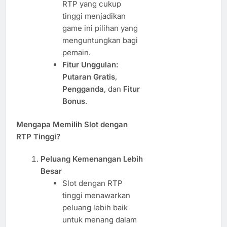
RTP yang cukup
tinggi menjadikan
game ini pilihan yang
menguntungkan bagi
pemain.
Fitur Unggulan:
Putaran Gratis
,
Pengganda
, dan
Fitur
Bonus
.
Mengapa Memilih Slot dengan
RTP Tinggi?
Peluang Kemenangan Lebih
Besar
Slot dengan RTP
tinggi menawarkan
peluang lebih baik
untuk menang dalam