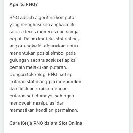
Apa Itu RNG?
RNG adalah algoritma komputer
yang menghasilkan angka acak
secara terus menerus dan sangat
cepat. Dalam konteks slot online,
angka-angka ini digunakan untuk
menentukan posisi simbol pada
gulungan secara acak setiap kali
pemain melakukan putaran.
Dengan teknologi RNG, setiap
putaran slot dianggap independen
dan tidak ada kaitan dengan
putaran sebelumnya, sehingga
mencegah manipulasi dan
memastikan keadilan permainan.
Cara Kerja RNG dalam Slot Online