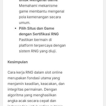
Memahami mekanisme
game membantu mengenal
pola kemenangan secara
umum.
Pilih Situs dan Game
dengan Sertifikasi RNG
Pastikan bermain di
platform terpercaya dengan
sistem RNG yang diuji.
Kesimpulan
Cara kerja RNG dalam slot online
merupakan fondasi utama yang
menjamin keadilan, keacakan, dan
integritas permainan. Dengan
algoritma yang menghasilkan
angka acak secara cepat dan