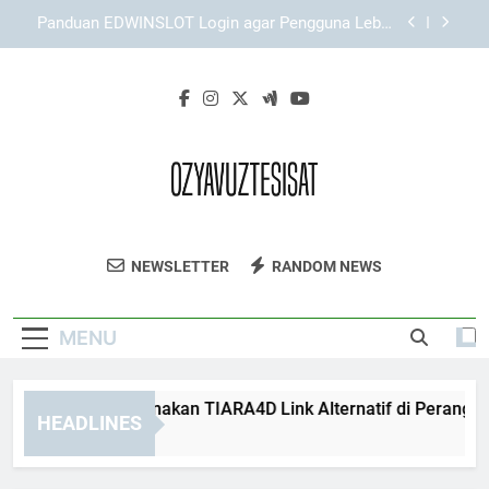
Skip
Login Edwinslot Resmi dan Keunggulan Akses
to
Mobile untuk Pengalaman yang Lebih Praktis
content
Panduan Login Lebah4D untuk Akses Harian yang
Lebih Aman
Panduan Menggunakan TIARA4D Link Alternatif di
Perangkat Mobile
Panduan EDWINSLOT Login agar Pengguna Lebih
Mudah Memahami Sistem
Login Edwinslot Resmi dan Keunggulan Akses
Mobile untuk Pengalaman yang Lebih Praktis
Ozyavuz Tesisat
Ozyavuz Tesisat Menyediakan Layanan
Panduan Login Lebah4D untuk Akses Harian yang
NEWSLETTER
RANDOM NEWS
Lebih Aman
Perbaikan Dan Instalasi Pipa Profesional.
Solusi Cepat Dan Terpercaya.
MENU
anduan Menggunakan TIARA4D Link Alternatif di Perangkat M
HEADLINES
 Weeks Ago