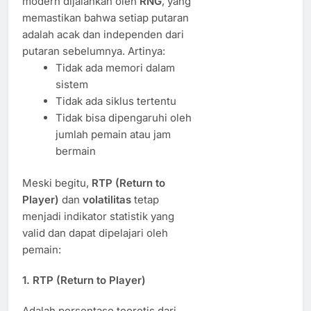
modern dijalankan oleh
RNG
, yang
memastikan bahwa setiap putaran
adalah acak dan independen dari
putaran sebelumnya. Artinya:
Tidak ada memori dalam
sistem
Tidak ada siklus tertentu
Tidak bisa dipengaruhi oleh
jumlah pemain atau jam
bermain
Meski begitu,
RTP (Return to
Player)
dan
volatilitas
tetap
menjadi indikator statistik yang
valid dan dapat dipelajari oleh
pemain:
1.
RTP (Return to Player)
Adalah persentase teoretis dari