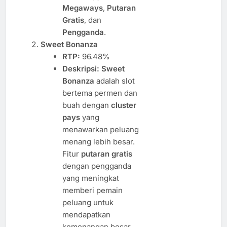
Megaways
,
Putaran
Gratis
, dan
Pengganda
.
Sweet Bonanza
RTP:
96.48%
Deskripsi:
Sweet
Bonanza
adalah slot
bertema permen dan
buah dengan
cluster
pays
yang
menawarkan peluang
menang lebih besar.
Fitur
putaran gratis
dengan pengganda
yang meningkat
memberi pemain
peluang untuk
mendapatkan
kemenangan besar