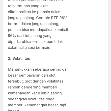
total taruhan yang akan
dikembalikan ke pemain dalam
jangka panjang. Contoh: RTP 96%
berarti dalam jangka panjang,
pemain bisa mendapatkan kembali
96% dari total uang yang
dipertaruhkan—meskipun tidak
dalam satu sesi bermain.
2.
Volatilitas
Menunjukkan seberapa sering dan
besar pembayaran dari slot
tersebut. Slot dengan volatilitas
rendah cenderung memberi
kemenangan kecil lebih sering,
sedangkan volatilitas tinggi
memberi kemenangan besar, tapi
jarang.