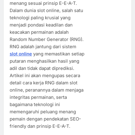
menang sesuai prinsip E-E-A-T.
Dalam dunia slot online, salah satu
teknologi paling krusial yang
menjadi pondasi keadilan dan
keacakan permainan adalah
Random Number Generator (RNG).
RNG adalah jantung dari sistem
slot online
yang memastikan setiap
putaran menghasilkan hasil yang
adil dan tidak dapat diprediksi.
Artikel ini akan mengupas secara
detail cara kerja RNG dalam slot
online, peranannya dalam menjaga
integritas permainan, serta
bagaimana teknologi ini
memengaruhi peluang menang
pemain dengan pendekatan SEO-
friendly dan prinsip E-E-A-T.