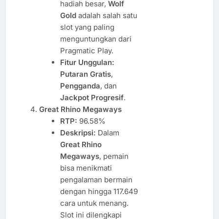
hadiah besar,
Wolf
Gold
adalah salah satu
slot yang paling
menguntungkan dari
Pragmatic Play.
Fitur Unggulan:
Putaran Gratis
,
Pengganda
, dan
Jackpot Progresif
.
Great Rhino Megaways
RTP:
96.58%
Deskripsi:
Dalam
Great Rhino
Megaways
, pemain
bisa menikmati
pengalaman bermain
dengan hingga 117.649
cara untuk menang.
Slot ini dilengkapi