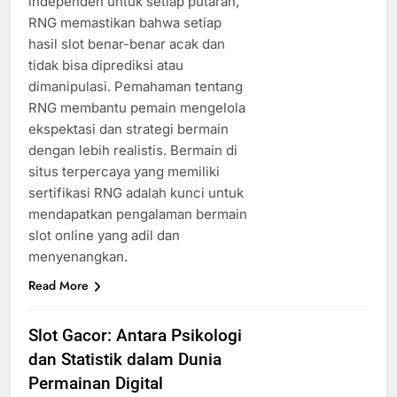
independen untuk setiap putaran,
RNG memastikan bahwa setiap
hasil slot benar-benar acak dan
tidak bisa diprediksi atau
dimanipulasi. Pemahaman tentang
RNG membantu pemain mengelola
ekspektasi dan strategi bermain
dengan lebih realistis. Bermain di
situs terpercaya yang memiliki
sertifikasi RNG adalah kunci untuk
mendapatkan pengalaman bermain
slot online yang adil dan
menyenangkan.
Read More
Slot Gacor: Antara Psikologi
dan Statistik dalam Dunia
Permainan Digital