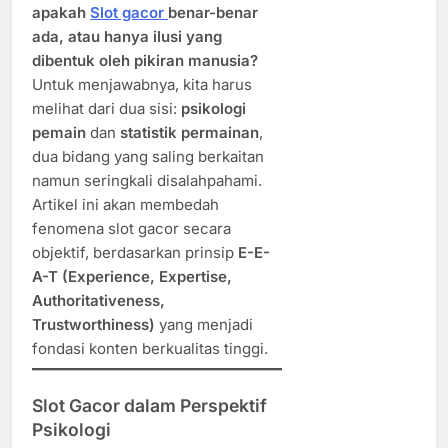
apakah
Slot gacor
benar-benar
ada, atau hanya ilusi yang
dibentuk oleh pikiran manusia?
Untuk menjawabnya, kita harus
melihat dari dua sisi:
psikologi
pemain
dan
statistik permainan
,
dua bidang yang saling berkaitan
namun seringkali disalahpahami.
Artikel ini akan membedah
fenomena slot gacor secara
objektif, berdasarkan prinsip
E-E-
A-T (Experience, Expertise,
Authoritativeness,
Trustworthiness)
yang menjadi
fondasi konten berkualitas tinggi.
Slot Gacor dalam Perspektif
Psikologi