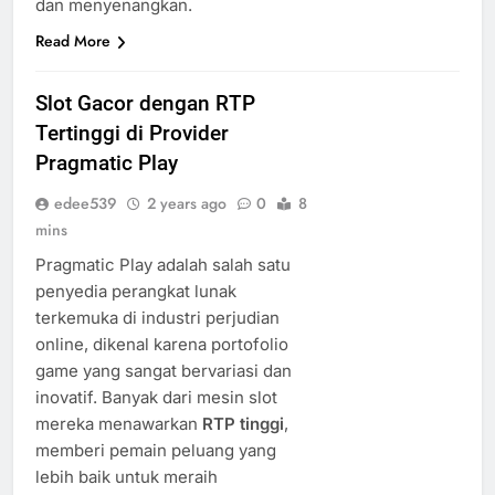
dan menyenangkan.
Read More
Slot Gacor dengan RTP
Tertinggi di Provider
Pragmatic Play
edee539
2 years ago
0
8
mins
Pragmatic Play adalah salah satu
penyedia perangkat lunak
terkemuka di industri perjudian
online, dikenal karena portofolio
game yang sangat bervariasi dan
inovatif. Banyak dari mesin slot
mereka menawarkan
RTP tinggi
,
memberi pemain peluang yang
lebih baik untuk meraih