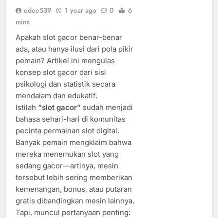
edee539
1 year ago
0
6
mins
Apakah slot gacor benar-benar
ada, atau hanya ilusi dari pola pikir
pemain? Artikel ini mengulas
konsep slot gacor dari sisi
psikologi dan statistik secara
mendalam dan edukatif.
Istilah
“slot gacor”
sudah menjadi
bahasa sehari-hari di komunitas
pecinta permainan slot digital.
Banyak pemain mengklaim bahwa
mereka menemukan slot yang
sedang gacor—artinya, mesin
tersebut lebih sering memberikan
kemenangan, bonus, atau putaran
gratis dibandingkan mesin lainnya.
Tapi, muncul pertanyaan penting: