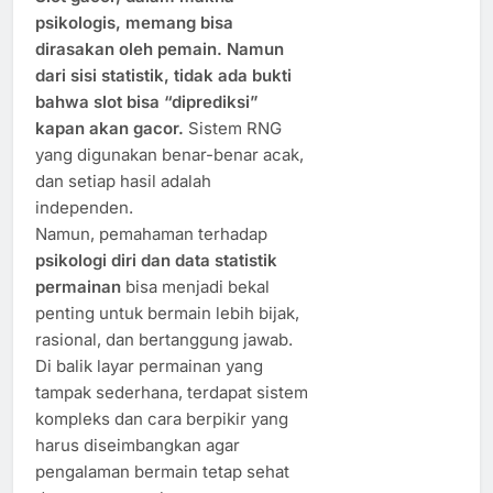
psikologis, memang bisa
dirasakan oleh pemain. Namun
dari sisi statistik, tidak ada bukti
bahwa slot bisa “diprediksi”
kapan akan gacor.
Sistem RNG
yang digunakan benar-benar acak,
dan setiap hasil adalah
independen.
Namun, pemahaman terhadap
psikologi diri dan data statistik
permainan
bisa menjadi bekal
penting untuk bermain lebih bijak,
rasional, dan bertanggung jawab.
Di balik layar permainan yang
tampak sederhana, terdapat sistem
kompleks dan cara berpikir yang
harus diseimbangkan agar
pengalaman bermain tetap sehat