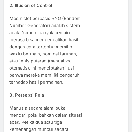
2.
Illusion of Control
Mesin slot berbasis RNG (Random
Number Generator) adalah sistem
acak. Namun, banyak pemain
merasa bisa mengendalikan hasil
dengan cara tertentu: memilih
waktu bermain, nominal taruhan,
atau jenis putaran (manual vs.
otomatis). Ini menciptakan ilusi
bahwa mereka memiliki pengaruh
terhadap hasil permainan.
3.
Persepsi Pola
Manusia secara alami suka
mencari pola, bahkan dalam situasi
acak. Ketika dua atau tiga
kemenangan muncul secara