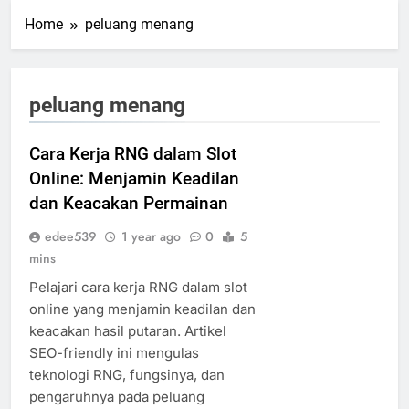
Home
peluang menang
peluang menang
Cara Kerja RNG dalam Slot
Online: Menjamin Keadilan
dan Keacakan Permainan
edee539
1 year ago
0
5
mins
Pelajari cara kerja RNG dalam slot
online yang menjamin keadilan dan
keacakan hasil putaran. Artikel
SEO-friendly ini mengulas
teknologi RNG, fungsinya, dan
pengaruhnya pada peluang