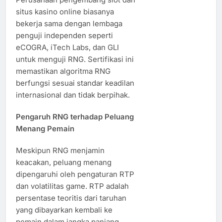
situs kasino online biasanya
bekerja sama dengan lembaga
penguji independen seperti
eCOGRA, iTech Labs, dan GLI
untuk menguji RNG. Sertifikasi ini
memastikan algoritma RNG
berfungsi sesuai standar keadilan
internasional dan tidak berpihak.
Pengaruh RNG terhadap Peluang
Menang Pemain
Meskipun RNG menjamin
keacakan, peluang menang
dipengaruhi oleh pengaturan RTP
dan volatilitas game. RTP adalah
persentase teoritis dari taruhan
yang dibayarkan kembali ke
pemain dalam jangka panjang.