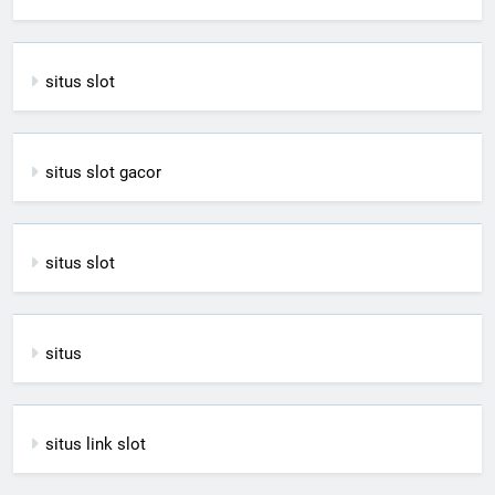
situs slot
situs slot gacor
situs slot
situs
situs link slot