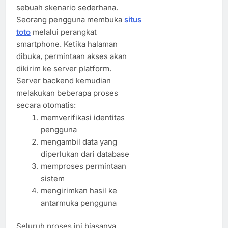
sebuah skenario sederhana.
Seorang pengguna membuka
situs
toto
melalui perangkat
smartphone. Ketika halaman
dibuka, permintaan akses akan
dikirim ke server platform.
Server backend kemudian
melakukan beberapa proses
secara otomatis:
memverifikasi identitas
pengguna
mengambil data yang
diperlukan dari database
memproses permintaan
sistem
mengirimkan hasil ke
antarmuka pengguna
Seluruh proses ini biasanya