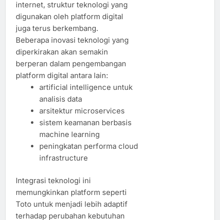
internet, struktur teknologi yang
digunakan oleh platform digital
juga terus berkembang.
Beberapa inovasi teknologi yang
diperkirakan akan semakin
berperan dalam pengembangan
platform digital antara lain:
artificial intelligence untuk
analisis data
arsitektur microservices
sistem keamanan berbasis
machine learning
peningkatan performa cloud
infrastructure
Integrasi teknologi ini
memungkinkan platform seperti
Toto untuk menjadi lebih adaptif
terhadap perubahan kebutuhan