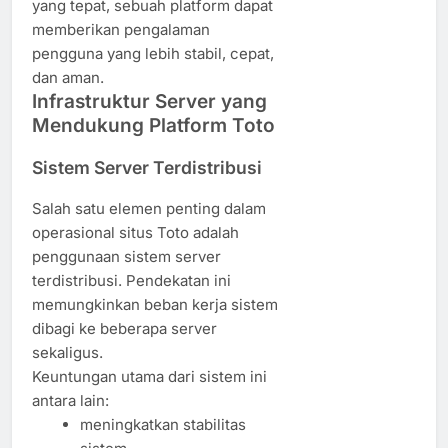
yang tepat, sebuah platform dapat
memberikan pengalaman
pengguna yang lebih stabil, cepat,
dan aman.
Infrastruktur Server yang
Mendukung Platform Toto
Sistem Server Terdistribusi
Salah satu elemen penting dalam
operasional situs Toto adalah
penggunaan sistem server
terdistribusi. Pendekatan ini
memungkinkan beban kerja sistem
dibagi ke beberapa server
sekaligus.
Keuntungan utama dari sistem ini
antara lain:
meningkatkan stabilitas