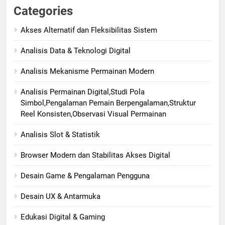
Categories
Akses Alternatif dan Fleksibilitas Sistem
Analisis Data & Teknologi Digital
Analisis Mekanisme Permainan Modern
Analisis Permainan Digital,Studi Pola
Simbol,Pengalaman Pemain Berpengalaman,Struktur
Reel Konsisten,Observasi Visual Permainan
Analisis Slot & Statistik
Browser Modern dan Stabilitas Akses Digital
Desain Game & Pengalaman Pengguna
Desain UX & Antarmuka
Edukasi Digital & Gaming