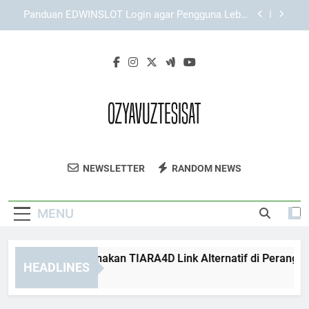
Skip
Login Edwinslot Resmi dan Keunggulan Akses
to
Mobile untuk Pengalaman yang Lebih Praktis
content
Panduan Login Lebah4D untuk Akses Harian yang
Lebih Aman
Panduan Menggunakan TIARA4D Link Alternatif di
Perangkat Mobile
Panduan EDWINSLOT Login agar Pengguna Lebih
Mudah Memahami Sistem
Login Edwinslot Resmi dan Keunggulan Akses
Mobile untuk Pengalaman yang Lebih Praktis
Ozyavuz Tesisat
Ozyavuz Tesisat Menyediakan Layanan
Panduan Login Lebah4D untuk Akses Harian yang
NEWSLETTER
RANDOM NEWS
Lebih Aman
Perbaikan Dan Instalasi Pipa Profesional.
Solusi Cepat Dan Terpercaya.
MENU
nduan Menggunakan TIARA4D Link Alternatif di Perangkat Mo
HEADLINES
Weeks Ago