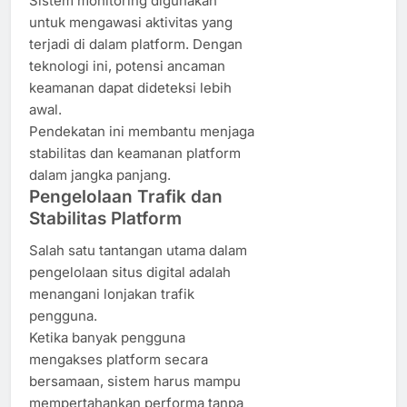
Sistem monitoring digunakan
untuk mengawasi aktivitas yang
terjadi di dalam platform. Dengan
teknologi ini, potensi ancaman
keamanan dapat dideteksi lebih
awal.
Pendekatan ini membantu menjaga
stabilitas dan keamanan platform
dalam jangka panjang.
Pengelolaan Trafik dan
Stabilitas Platform
Salah satu tantangan utama dalam
pengelolaan situs digital adalah
menangani lonjakan trafik
pengguna.
Ketika banyak pengguna
mengakses platform secara
bersamaan, sistem harus mampu
mempertahankan performa tanpa