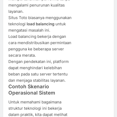
mengalami penurunan kualitas
layanan.
Situs Toto biasanya menggunakan
teknologi
load balancing
untuk
mengatasi masalah ini.
Load balancing bekerja dengan
cara mendistribusikan permintaan
pengguna ke beberapa server
secara merata.
Dengan pendekatan ini, platform
dapat menghindari kelebihan
beban pada satu server tertentu
dan menjaga stabilitas layanan.
Contoh Skenario
Operasional Sistem
Untuk memahami bagaimana
struktur teknologi ini bekerja
dalam praktik, kita dapat melihat