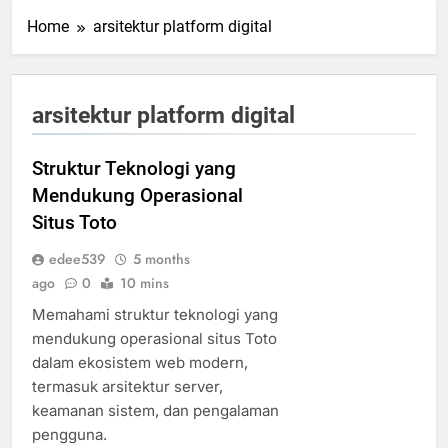
Home
arsitektur platform digital
arsitektur platform digital
Struktur Teknologi yang
Mendukung Operasional
Situs Toto
edee539
5 months
ago
0
10 mins
Memahami struktur teknologi yang
mendukung operasional situs Toto
dalam ekosistem web modern,
termasuk arsitektur server,
keamanan sistem, dan pengalaman
pengguna.