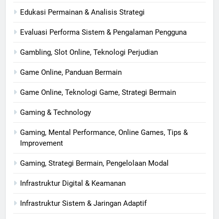
Edukasi Permainan & Analisis Strategi
Evaluasi Performa Sistem & Pengalaman Pengguna
Gambling, Slot Online, Teknologi Perjudian
Game Online, Panduan Bermain
Game Online, Teknologi Game, Strategi Bermain
Gaming & Technology
Gaming, Mental Performance, Online Games, Tips &
Improvement
Gaming, Strategi Bermain, Pengelolaan Modal
Infrastruktur Digital & Keamanan
Infrastruktur Sistem & Jaringan Adaptif