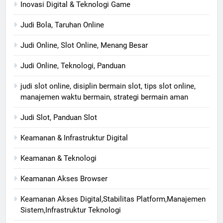
Inovasi Digital & Teknologi Game
Judi Bola, Taruhan Online
Judi Online, Slot Online, Menang Besar
Judi Online, Teknologi, Panduan
judi slot online, disiplin bermain slot, tips slot online,
manajemen waktu bermain, strategi bermain aman
Judi Slot, Panduan Slot
Keamanan & Infrastruktur Digital
Keamanan & Teknologi
Keamanan Akses Browser
Keamanan Akses Digital,Stabilitas Platform,Manajemen
Sistem,Infrastruktur Teknologi