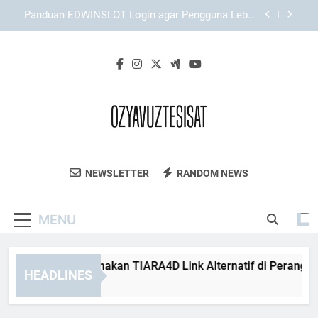
Skip
Login Edwinslot Resmi dan Keunggulan Akses
to
Mobile untuk Pengalaman yang Lebih Praktis
content
Panduan Login Lebah4D untuk Akses Harian yang
Lebih Aman
Panduan Menggunakan TIARA4D Link Alternatif di
Perangkat Mobile
Panduan EDWINSLOT Login agar Pengguna Lebih
Mudah Memahami Sistem
Login Edwinslot Resmi dan Keunggulan Akses
Mobile untuk Pengalaman yang Lebih Praktis
Ozyavuz Tesisat
Ozyavuz Tesisat Menyediakan Layanan
Panduan Login Lebah4D untuk Akses Harian yang
NEWSLETTER
RANDOM NEWS
Lebih Aman
Perbaikan Dan Instalasi Pipa Profesional.
Solusi Cepat Dan Terpercaya.
MENU
nduan Menggunakan TIARA4D Link Alternatif di Perangkat Mo
HEADLINES
Month Ago