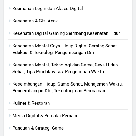
Keamanan Login dan Akses Digital
Kesehatan & Gizi Anak
Kesehatan Digital Gaming Seimbang Kesehatan Tidur
Kesehatan Mental Gaya Hidup Digital Gaming Sehat
Edukasi & Teknologi Pengembangan Diri
Kesehatan Mental, Teknologi dan Game, Gaya Hidup
Sehat, Tips Produktivitas, Pengelolaan Waktu
Keseimbangan Hidup, Game Sehat, Manajemen Waktu,
Pengembangan Diri, Teknologi dan Permainan
Kuliner & Restoran
Media Digital & Perilaku Pemain
Panduan & Strategi Game