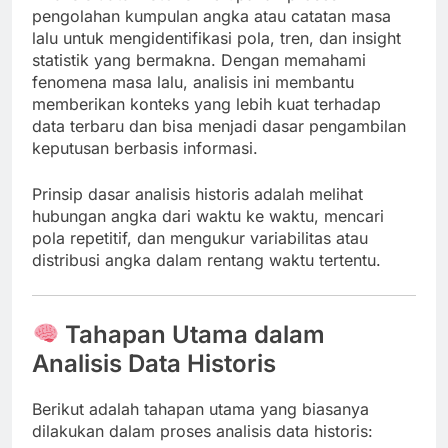
pengolahan kumpulan angka atau catatan masa
lalu untuk mengidentifikasi pola, tren, dan insight
statistik yang bermakna. Dengan memahami
fenomena masa lalu, analisis ini membantu
memberikan konteks yang lebih kuat terhadap
data terbaru dan bisa menjadi dasar pengambilan
keputusan berbasis informasi.
Prinsip dasar analisis historis adalah melihat
hubungan angka dari waktu ke waktu, mencari
pola repetitif, dan mengukur variabilitas atau
distribusi angka dalam rentang waktu tertentu.
Tahapan Utama dalam
Analisis Data Historis
Berikut adalah tahapan utama yang biasanya
dilakukan dalam proses analisis data historis: