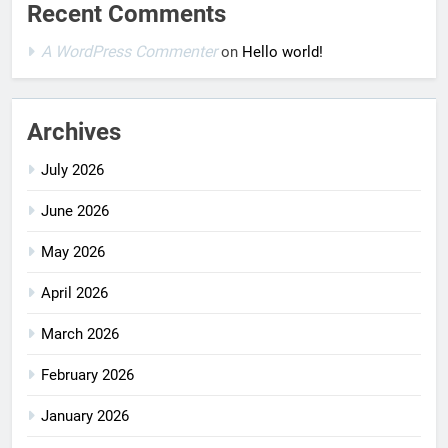
Recent Comments
A WordPress Commenter
on
Hello world!
Archives
July 2026
June 2026
May 2026
April 2026
March 2026
February 2026
January 2026