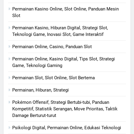
Permainan Kasino Online, Slot Online, Panduan Mesin
Slot
Permainan Kasino, Hiburan Digital, Strategi Slot,
Teknologi Game, Inovasi Slot, Game Interaktif
Permainan Online, Casino, Panduan Slot
Permainan Online, Kasino Digital, Tips Slot, Strategi
Game, Teknologi Gaming
Permainan Slot, Slot Online, Slot Bertema
Permainan, Hiburan, Strategi
Pokémon Offensif, Strategi Bertubi-tubi, Panduan
Kompetitif, Statistik Serangan, Move Prioritas, Taktik
Damage Berturut-turut
Psikologi Digital, Permainan Online, Edukasi Teknologi