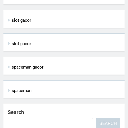
slot gacor
slot gacor
spaceman gacor
spaceman
Search
SEARCH