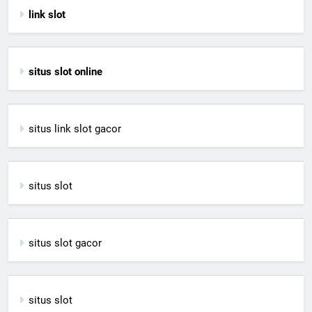
link slot
situs slot online
situs link slot gacor
situs slot
situs slot gacor
situs slot