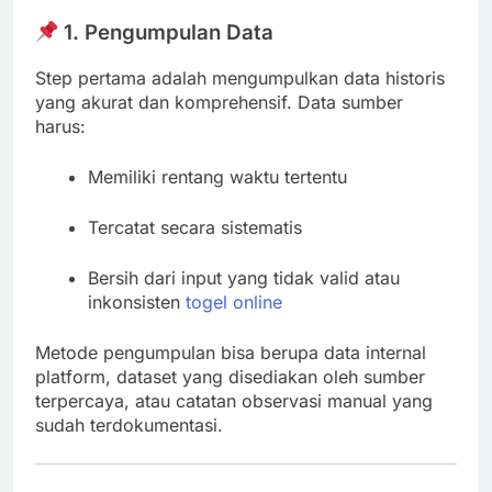
1.
Pengumpulan Data
Step pertama adalah mengumpulkan data historis
yang akurat dan komprehensif. Data sumber
harus:
Memiliki rentang waktu tertentu
Tercatat secara sistematis
Bersih dari input yang tidak valid atau
inkonsisten
togel online
Metode pengumpulan bisa berupa data internal
platform, dataset yang disediakan oleh sumber
terpercaya, atau catatan observasi manual yang
sudah terdokumentasi.