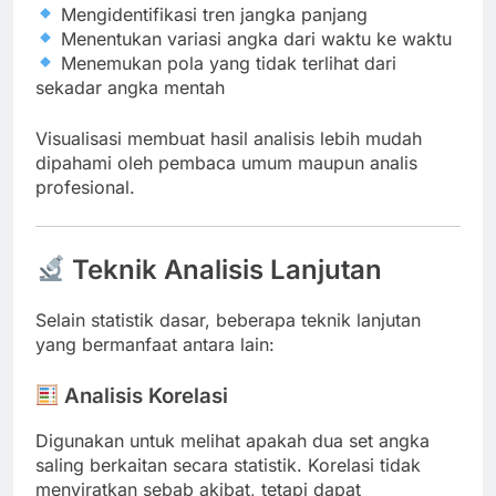
Mengidentifikasi tren jangka panjang
Menentukan variasi angka dari waktu ke waktu
Menemukan pola yang tidak terlihat dari
sekadar angka mentah
Visualisasi membuat hasil analisis lebih mudah
dipahami oleh pembaca umum maupun analis
profesional.
Teknik Analisis Lanjutan
Selain statistik dasar, beberapa teknik lanjutan
yang bermanfaat antara lain:
Analisis Korelasi
Digunakan untuk melihat apakah dua set angka
saling berkaitan secara statistik. Korelasi tidak
menyiratkan sebab akibat, tetapi dapat