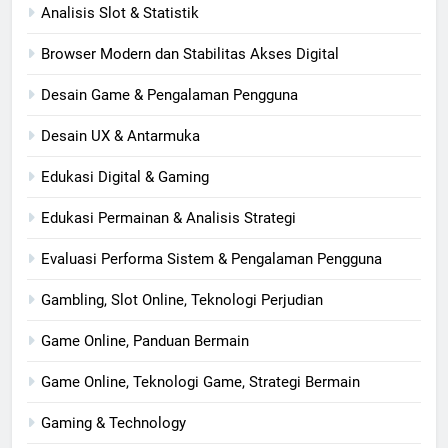
Analisis Slot & Statistik
Browser Modern dan Stabilitas Akses Digital
Desain Game & Pengalaman Pengguna
Desain UX & Antarmuka
Edukasi Digital & Gaming
Edukasi Permainan & Analisis Strategi
Evaluasi Performa Sistem & Pengalaman Pengguna
Gambling, Slot Online, Teknologi Perjudian
Game Online, Panduan Bermain
Game Online, Teknologi Game, Strategi Bermain
Gaming & Technology