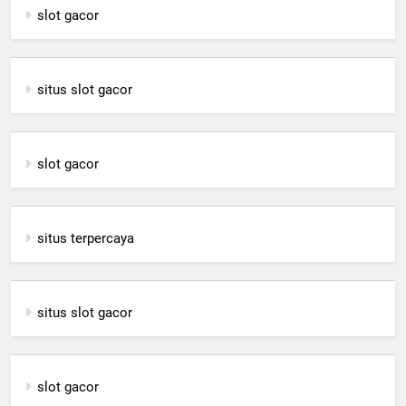
slot gacor
situs slot gacor
slot gacor
situs terpercaya
situs slot gacor
slot gacor