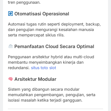
tren penggunaan.
Otomatisasi Operasional
Automasi tugas rutin seperti deployment, backup,
dan pengujian mengurangi kesalahan manusia
serta mempercepat siklus rilis.
Pemanfaatan Cloud Secara Optimal
Penggunaan arsitektur hybrid atau multi-cloud
membantu menyeimbangkan kinerja dan
redundansi.
situs toto slot
Arsitektur Modular
Sistem yang dibangun secara modular
memudahkan pengembangan, pengujian, serta
isolasi masalah ketika terjadi gangguan.