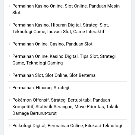
Permainan Kasino Online, Slot Online, Panduan Mesin
Slot
Permainan Kasino, Hiburan Digital, Strategi Slot,
Teknologi Game, Inovasi Slot, Game Interaktif
Permainan Online, Casino, Panduan Slot
Permainan Online, Kasino Digital, Tips Slot, Strategi
Game, Teknologi Gaming
Permainan Slot, Slot Online, Slot Bertema
Permainan, Hiburan, Strategi
Pokémon Offensif, Strategi Bertubi-tubi, Panduan
Kompetitif, Statistik Serangan, Move Prioritas, Taktik
Damage Berturut-turut
Psikologi Digital, Permainan Online, Edukasi Teknologi