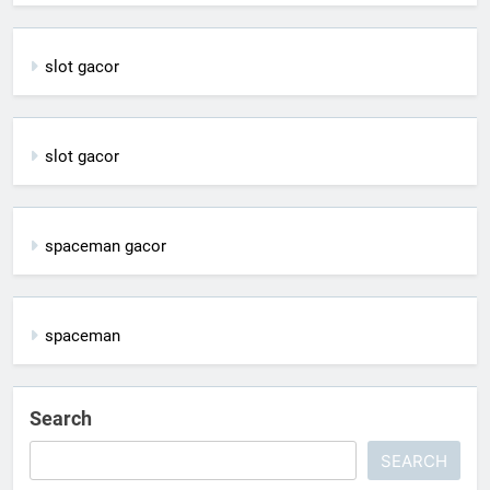
slot gacor
slot gacor
spaceman gacor
spaceman
Search
SEARCH