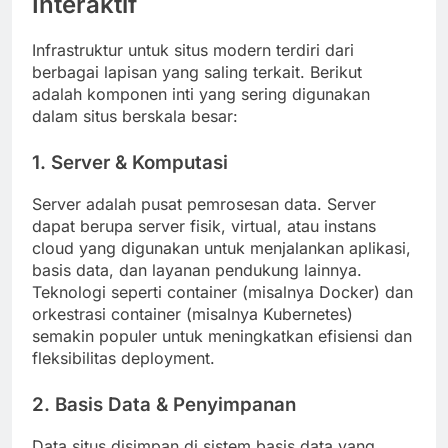
Interaktif
Infrastruktur untuk situs modern terdiri dari
berbagai lapisan yang saling terkait. Berikut
adalah komponen inti yang sering digunakan
dalam situs berskala besar:
1.
Server & Komputasi
Server adalah pusat pemrosesan data. Server
dapat berupa server fisik, virtual, atau instans
cloud yang digunakan untuk menjalankan aplikasi,
basis data, dan layanan pendukung lainnya.
Teknologi seperti container (misalnya Docker) dan
orkestrasi container (misalnya Kubernetes)
semakin populer untuk meningkatkan efisiensi dan
fleksibilitas deployment.
2.
Basis Data & Penyimpanan
Data situs disimpan di sistem basis data yang