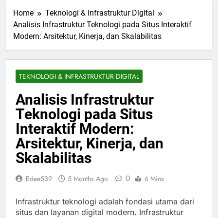
Home
Teknologi & Infrastruktur Digital
Analisis Infrastruktur Teknologi pada Situs Interaktif
Modern: Arsitektur, Kinerja, dan Skalabilitas
TEKNOLOGI & INFRASTRUKTUR DIGITAL
Analisis Infrastruktur
Teknologi pada Situs
Interaktif Modern:
Arsitektur, Kinerja, dan
Skalabilitas
0
Edee539
5 Months Ago
6 Mins
Infrastruktur teknologi adalah fondasi utama dari
situs dan layanan digital modern. Infrastruktur