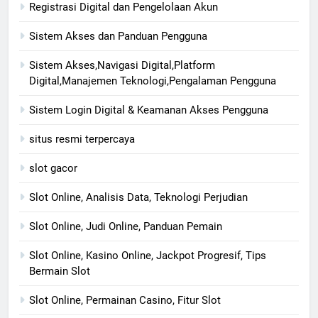
Registrasi Digital dan Pengelolaan Akun
Sistem Akses dan Panduan Pengguna
Sistem Akses,Navigasi Digital,Platform
Digital,Manajemen Teknologi,Pengalaman Pengguna
Sistem Login Digital & Keamanan Akses Pengguna
situs resmi terpercaya
slot gacor
Slot Online, Analisis Data, Teknologi Perjudian
Slot Online, Judi Online, Panduan Pemain
Slot Online, Kasino Online, Jackpot Progresif, Tips
Bermain Slot
Slot Online, Permainan Casino, Fitur Slot