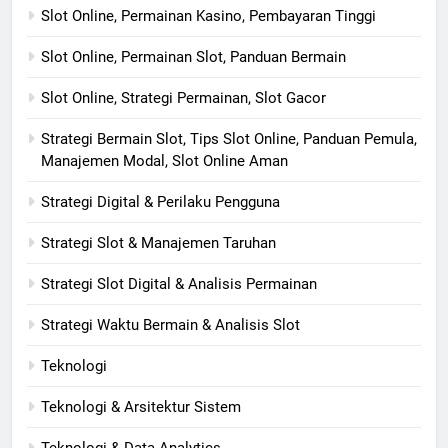
Slot Online, Permainan Kasino, Pembayaran Tinggi
Slot Online, Permainan Slot, Panduan Bermain
Slot Online, Strategi Permainan, Slot Gacor
Strategi Bermain Slot, Tips Slot Online, Panduan Pemula,
Manajemen Modal, Slot Online Aman
Strategi Digital & Perilaku Pengguna
Strategi Slot & Manajemen Taruhan
Strategi Slot Digital & Analisis Permainan
Strategi Waktu Bermain & Analisis Slot
Teknologi
Teknologi & Arsitektur Sistem