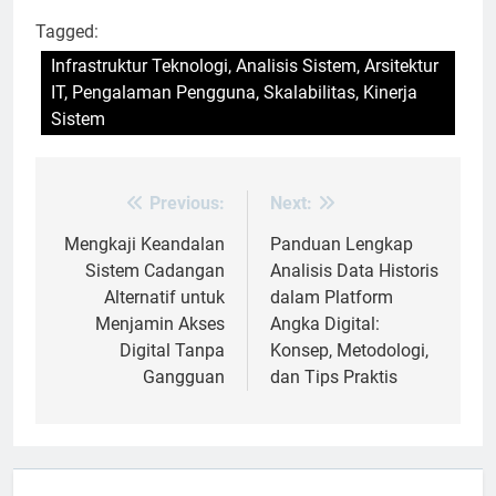
Tagged:
Infrastruktur Teknologi, Analisis Sistem, Arsitektur
IT, Pengalaman Pengguna, Skalabilitas, Kinerja
Sistem
Previous:
Next:
Post
navigation
Mengkaji Keandalan
Panduan Lengkap
Sistem Cadangan
Analisis Data Historis
Alternatif untuk
dalam Platform
Menjamin Akses
Angka Digital:
Digital Tanpa
Konsep, Metodologi,
Gangguan
dan Tips Praktis