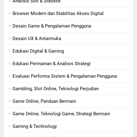
Analisis Slot & Statistik
Browser Modern dan Stabilitas Akses Digital
Desain Game & Pengalaman Pengguna
Desain UX & Antarmuka
Edukasi Digital & Gaming
Edukasi Permainan & Analisis Strategi
Evaluasi Performa Sistem & Pengalaman Pengguna
Gambling, Slot Online, Teknologi Perjudian
Game Online, Panduan Bermain
Game Online, Teknologi Game, Strategi Bermain
Gaming & Technology