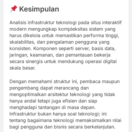
Kesimpulan
Analisis infrastruktur teknologi pada situs interaktif
modern mengungkap kompleksitas sistem yang
harus dikelola untuk memastikan performa tinggi,
skalabilitas, dan pengalaman pengguna yang
konsisten. Komponen seperti server, basis data,
jaringan, keamanan, dan pemantauan bekerja
secara sinergis untuk mendukung operasi digital
skala besar.
Dengan memahami struktur ini, pembaca maupun
pengembang dapat merancang dan
mengoptimalkan arsitektur teknologi yang tidak
hanya andal tetapi juga efisien dan siap
menghadapi tantangan di masa depan.
Infrastruktur bukan hanya soal teknologi; ini
tentang bagaimana teknologi memaksimalkan nilai
bagi pengguna dan bisnis secara berkelanjutan.