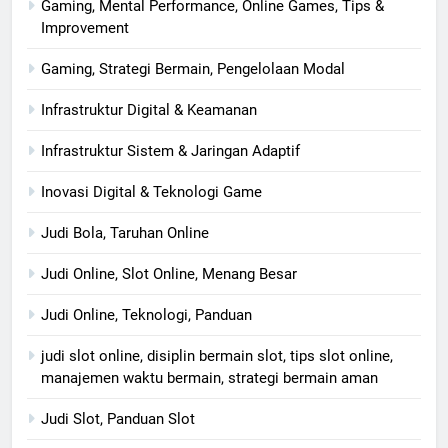
Gaming, Mental Performance, Online Games, Tips &
Improvement
Gaming, Strategi Bermain, Pengelolaan Modal
Infrastruktur Digital & Keamanan
Infrastruktur Sistem & Jaringan Adaptif
Inovasi Digital & Teknologi Game
Judi Bola, Taruhan Online
Judi Online, Slot Online, Menang Besar
Judi Online, Teknologi, Panduan
judi slot online, disiplin bermain slot, tips slot online,
manajemen waktu bermain, strategi bermain aman
Judi Slot, Panduan Slot