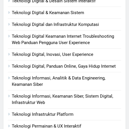
Teknologi Digital & Desain Sistem Interaktif
Teknologi Digital & Keamanan Sistem
Teknologi Digital dan Infrastruktur Komputasi
Teknologi Digital Keamanan Internet Troubleshooting
Web Panduan Pengguna User Experience
Teknologi Digital, Inovasi, User Experience
Teknologi Digital, Panduan Online, Gaya Hidup Internet
Teknologi Informasi, Analitik & Data Engineering,
Keamanan Siber
Teknologi Informasi, Keamanan Siber, Sistem Digital,
Infrastruktur Web
Teknologi Infrastruktur Platform
Teknologi Permainan & UX Interaktif