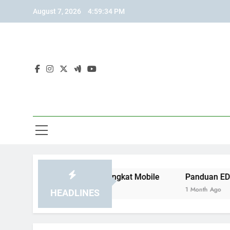
Skip
August 7, 2026
4:59:35 PM
to
content
Ozy
Ozyavuz Te
Alternatif di Perangkat Mobile
Panduan EDWINSLOT L
1 Month Ago
HEADLINES