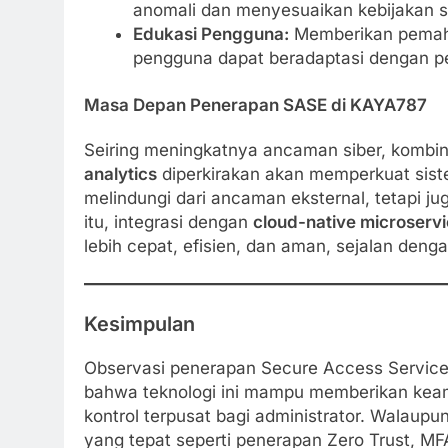
anomali dan menyesuaikan kebijakan s
Edukasi Pengguna:
Memberikan pemaha
pengguna dapat beradaptasi dengan pe
Masa Depan Penerapan SASE di KAYA787
Seiring meningkatnya ancaman siber, komb
analytics
diperkirakan akan memperkuat siste
melindungi dari ancaman eksternal, tetapi ju
itu, integrasi dengan
cloud-native microserv
lebih cepat, efisien, dan aman, sejalan denga
Kesimpulan
Observasi penerapan Secure Access Servic
bahwa teknologi ini mampu memberikan keama
kontrol terpusat bagi administrator. Walaupun
yang tepat seperti penerapan Zero Trust, MF