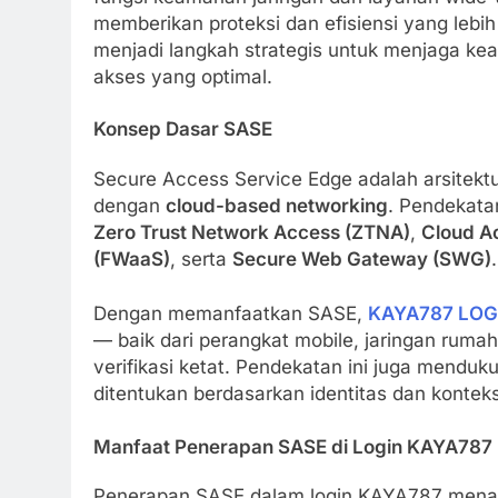
memberikan proteksi dan efisiensi yang lebi
menjadi langkah strategis untuk menjaga 
akses yang optimal.
Konsep Dasar SASE
Secure Access Service Edge adalah arsite
dengan
cloud-based networking
. Pendekata
Zero Trust Network Access (ZTNA)
,
Cloud A
(FWaaS)
, serta
Secure Web Gateway (SWG)
.
Dengan memanfaatkan SASE,
KAYA787 LOG
— baik dari perangkat mobile, jaringan ruma
verifikasi ketat. Pendekatan ini juga mendu
ditentukan berdasarkan identitas dan konteks
Manfaat Penerapan SASE di Login KAYA787
Penerapan SASE dalam login KAYA787 menaw