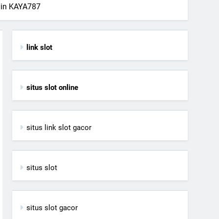
gin KAYA787
link slot
situs slot online
situs link slot gacor
situs slot
situs slot gacor