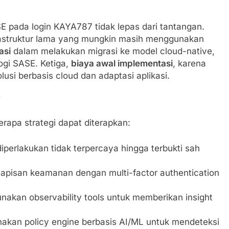
 pada login KAYA787 tidak lepas dari tantangan.
astruktur lama yang mungkin masih menggunakan
asi
dalam melakukan migrasi ke model cloud-native,
gi SASE. Ketiga,
biaya awal implementasi
, karena
usi berbasis cloud dan adaptasi aplikasi.
7
rapa strategi dapat diterapkan:
iperlakukan tidak terpercaya hingga terbukti sah
pisan keamanan dengan multi-factor authentication
akan observability tools untuk memberikan insight
kan policy engine berbasis AI/ML untuk mendeteksi