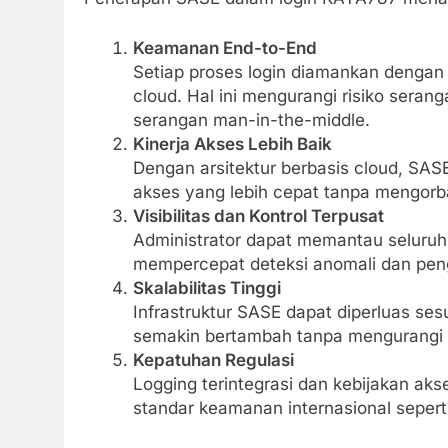
Keamanan End-to-End
Setiap proses login diamankan dengan
cloud. Hal ini mengurangi risiko serang
serangan man-in-the-middle.
Kinerja Akses Lebih Baik
Dengan arsitektur berbasis cloud, 
akses yang lebih cepat tanpa mengor
Visibilitas dan Kontrol Terpusat
Administrator dapat memantau seluruh a
mempercepat deteksi anomali dan pen
Skalabilitas Tinggi
Infrastruktur SASE dapat diperluas s
semakin bertambah tanpa mengurangi k
Kepatuhan Regulasi
Logging terintegrasi dan kebijakan 
standar keamanan internasional seper