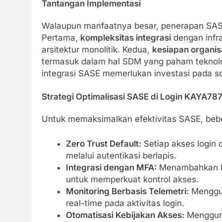
Tantangan Implementasi
Walaupun manfaatnya besar, penerapan SASE
Pertama,
kompleksitas integrasi
dengan infr
arsitektur monolitik. Kedua,
kesiapan organis
termasuk dalam hal SDM yang paham teknolo
integrasi SASE memerlukan investasi pada sol
Strategi Optimalisasi SASE di Login KAYA78
Untuk memaksimalkan efektivitas SASE, bebe
Zero Trust Default:
Setiap akses login d
melalui autentikasi berlapis.
Integrasi dengan MFA:
Menambahkan la
untuk memperkuat kontrol akses.
Monitoring Berbasis Telemetri:
Menggun
real-time pada aktivitas login.
Otomatisasi Kebijakan Akses:
Mengguna