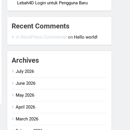
Lebah4D Login untuk Pengguna Baru
Recent Comments
A WordPress Commenter
on
Hello world!
Archives
July 2026
June 2026
May 2026
April 2026
March 2026