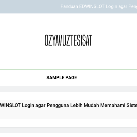
Panduan EDWINSLOT Login agar Pen
Login Edwinslot Resmi dan Keunggulan Akses Mobile
Panduan Login Lebah4D
Panduan Menggunakan TIARA4D
avuz Tesisat
Panduan EDWINSLOT Login agar Pen
sisat Menyediakan Layanan Perbaikan Dan Instalasi Pipa Profe
Login Edwinslot Resmi dan Keunggulan Akses Mobile
SAMPLE PAGE
Panduan Login Lebah4D
ogin agar Pengguna Lebih Mudah Memahami Sistem
L
2