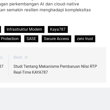
ngan perkembangan AI dan cloud-native
kan semakin resilien menghadapi kompleksitas
Infrastruktur Modern
Kaya787
 Protection
SASE
Secure Access
zero trust
s:
Next:
87
Studi Tentang Mekanisme Pembaruan Nilai RTP
Real-Time KAYA787