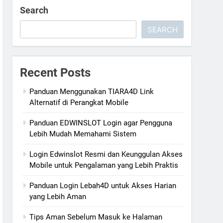
Search
SEARCH
Recent Posts
Panduan Menggunakan TIARA4D Link
Alternatif di Perangkat Mobile
Panduan EDWINSLOT Login agar Pengguna
Lebih Mudah Memahami Sistem
Login Edwinslot Resmi dan Keunggulan Akses
Mobile untuk Pengalaman yang Lebih Praktis
Panduan Login Lebah4D untuk Akses Harian
yang Lebih Aman
Tips Aman Sebelum Masuk ke Halaman