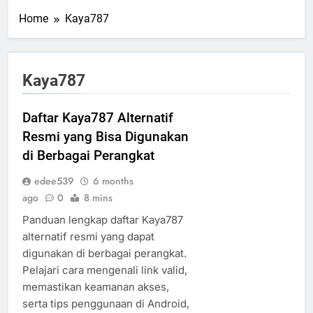
Home
Kaya787
Kaya787
Daftar Kaya787 Alternatif
Resmi yang Bisa Digunakan
di Berbagai Perangkat
edee539
6 months
ago
0
8 mins
Panduan lengkap daftar Kaya787
alternatif resmi yang dapat
digunakan di berbagai perangkat.
Pelajari cara mengenali link valid,
memastikan keamanan akses,
serta tips penggunaan di Android,