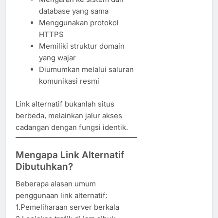
database yang sama
Menggunakan protokol
HTTPS
Memiliki struktur domain
yang wajar
Diumumkan melalui saluran
komunikasi resmi
Link alternatif bukanlah situs
berbeda, melainkan jalur akses
cadangan dengan fungsi identik.
Mengapa Link Alternatif
Dibutuhkan?
Beberapa alasan umum
penggunaan link alternatif:
1.Pemeliharaan server berkala