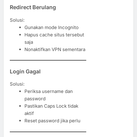
Redirect Berulang
Solusi:
Gunakan mode Incognito
Hapus cache situs tersebut
saja
Nonaktifkan VPN sementara
Login Gagal
Solusi:
Periksa username dan
password
Pastikan Caps Lock tidak
aktif
Reset password jika perlu