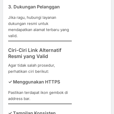
3. Dukungan Pelanggan
Jika ragu, hubungi layanan
dukungan resmi untuk
mendapatkan alamat terbaru yang
valid.
Ciri-Ciri Link Alternatif
Resmi yang Valid
Agar tidak salah prosedur,
perhatikan ciri berikut:
✓ Menggunakan HTTPS
Pastikan terdapat ikon gembok di
address bar.
✓ Tampilan Konsisten