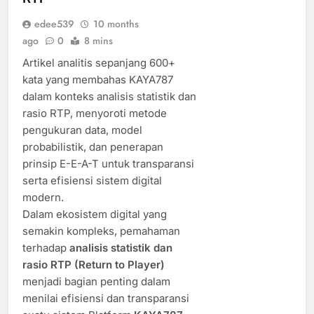
edee539
10 months
ago
0
8 mins
Artikel analitis sepanjang 600+
kata yang membahas KAYA787
dalam konteks analisis statistik dan
rasio RTP, menyoroti metode
pengukuran data, model
probabilistik, dan penerapan
prinsip E-E-A-T untuk transparansi
serta efisiensi sistem digital
modern.
Dalam ekosistem digital yang
semakin kompleks, pemahaman
terhadap
analisis statistik dan
rasio RTP (Return to Player)
menjadi bagian penting dalam
menilai efisiensi dan transparansi