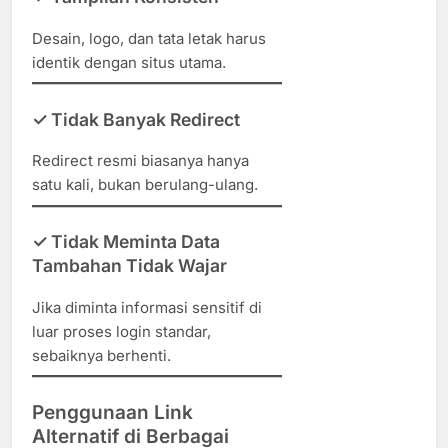
Desain, logo, dan tata letak harus
identik dengan situs utama.
✓ Tidak Banyak Redirect
Redirect resmi biasanya hanya
satu kali, bukan berulang-ulang.
✓ Tidak Meminta Data
Tambahan Tidak Wajar
Jika diminta informasi sensitif di
luar proses login standar,
sebaiknya berhenti.
Penggunaan Link
Alternatif di Berbagai