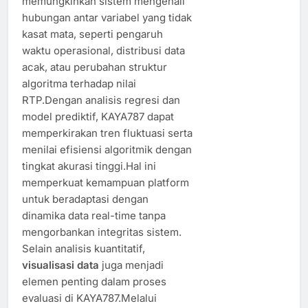
memungkinkan sistem mengenali
hubungan antar variabel yang tidak
kasat mata, seperti pengaruh
waktu operasional, distribusi data
acak, atau perubahan struktur
algoritma terhadap nilai
RTP.Dengan analisis regresi dan
model prediktif, KAYA787 dapat
memperkirakan tren fluktuasi serta
menilai efisiensi algoritmik dengan
tingkat akurasi tinggi.Hal ini
memperkuat kemampuan platform
untuk beradaptasi dengan
dinamika data real-time tanpa
mengorbankan integritas sistem.
Selain analisis kuantitatif,
visualisasi data
juga menjadi
elemen penting dalam proses
evaluasi di KAYA787.Melalui