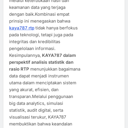
melalui keterbukaan hasil dan
keamanan data yang terjaga
dengan baik.Kombinasi empat
prinsip ini menegaskan bahwa
kaya787 rtp
tidak hanya berfokus
pada teknologi, tetapi juga pada
integritas dan kredibilitas
pengelolaan informasi.
Kesimpulannya,
KAYA787 dalam
perspektif analisis statistik dan
rasio RTP
menunjukkan bagaimana
data dapat menjadi instrumen
utama dalam menciptakan sistem
yang akurat, efisien, dan
transparan.Melalui penggunaan
big data analytics, simulasi
statistik, audit digital, serta
visualisasi terukur, KAYA787
membuktikan bahwa keandalan