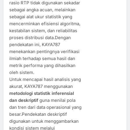
rasio RTP tidak digunakan sekadar
sebagai angka acuan, melainkan
sebagai alat ukur statistik yang
mencerminkan efisiensi algoritma,
kestabilan sistem, dan reliabilitas
proses distribusi data.Dengan
pendekatan ini, KAYA787
menekankan pentingnya verifikasi
ilmiah terhadap semua hasil dan
metrik performa yang dihasilkan
oleh sistem.
Untuk mencapai hasil analisis yang
akurat, KAYA787 menggunakan
metodologi statistik inferensial
dan deskriptif
guna menilai pola
dan tren dari data operasional yang
besar.Pendekatan deskriptif
digunakan untuk menggambarkan
kondisi sistem melalui