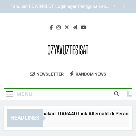
Skip
Login Edwinslot Resmi dan Keunggulan Akses
to
Mobile untuk Pengalaman yang Lebih Praktis
content
Panduan Login Lebah4D untuk Akses Harian yang
Lebih Aman
Panduan Menggunakan TIARA4D Link Alternatif di
Perangkat Mobile
Panduan EDWINSLOT Login agar Pengguna Lebih
Mudah Memahami Sistem
Login Edwinslot Resmi dan Keunggulan Akses
Mobile untuk Pengalaman yang Lebih Praktis
Ozyavuz Tesisat
Ozyavuz Tesisat Menyediakan Layanan
Panduan Login Lebah4D untuk Akses Harian yang
NEWSLETTER
RANDOM NEWS
Lebih Aman
Perbaikan Dan Instalasi Pipa Profesional.
Solusi Cepat Dan Terpercaya.
MENU
nduan Menggunakan TIARA4D Link Alternatif di Perangkat Mo
HEADLINES
Month Ago