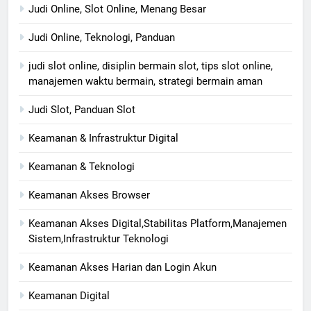
Judi Online, Slot Online, Menang Besar
Judi Online, Teknologi, Panduan
judi slot online, disiplin bermain slot, tips slot online,
manajemen waktu bermain, strategi bermain aman
Judi Slot, Panduan Slot
Keamanan & Infrastruktur Digital
Keamanan & Teknologi
Keamanan Akses Browser
Keamanan Akses Digital,Stabilitas Platform,Manajemen
Sistem,Infrastruktur Teknologi
Keamanan Akses Harian dan Login Akun
Keamanan Digital