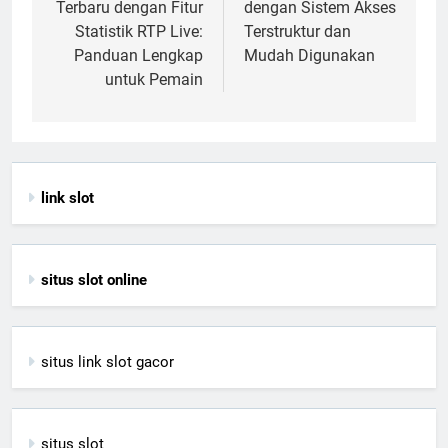
Terbaru dengan Fitur
dengan Sistem Akses
Statistik RTP Live:
Terstruktur dan
Panduan Lengkap
Mudah Digunakan
untuk Pemain
link slot
situs slot online
situs link slot gacor
situs slot