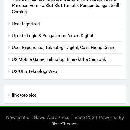
Panduan Pemula Slot Slot Tematik Pengembangan Skill
Gaming
Uncategorized
Update Login & Pengalaman Akses Digital
User Experience, Teknologi Digital, Gaya Hidup Online
UX Mobile Game, Teknologi Interaktif & Sensorik
UX/UI & Teknologi Web
link toto slot
Newsmatic - News WordPress Theme 2026. Powered By
.
BlazeThemes