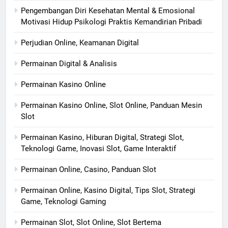
Pengembangan Diri Kesehatan Mental & Emosional
Motivasi Hidup Psikologi Praktis Kemandirian Pribadi
Perjudian Online, Keamanan Digital
Permainan Digital & Analisis
Permainan Kasino Online
Permainan Kasino Online, Slot Online, Panduan Mesin
Slot
Permainan Kasino, Hiburan Digital, Strategi Slot,
Teknologi Game, Inovasi Slot, Game Interaktif
Permainan Online, Casino, Panduan Slot
Permainan Online, Kasino Digital, Tips Slot, Strategi
Game, Teknologi Gaming
Permainan Slot, Slot Online, Slot Bertema