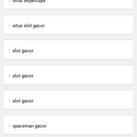
situs terpercaya
situs slot gacor
slot gacor
slot gacor
slot gacor
spaceman gacor