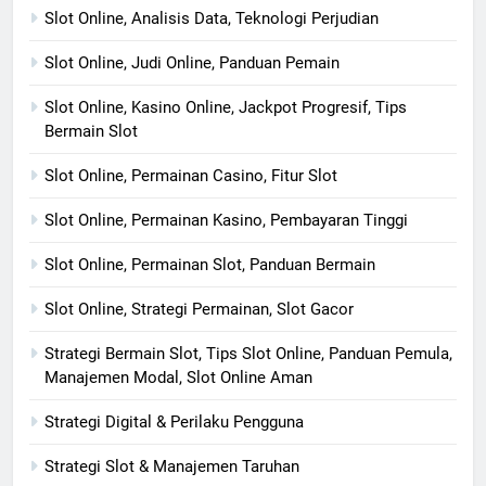
Slot Online, Analisis Data, Teknologi Perjudian
Slot Online, Judi Online, Panduan Pemain
Slot Online, Kasino Online, Jackpot Progresif, Tips
Bermain Slot
Slot Online, Permainan Casino, Fitur Slot
Slot Online, Permainan Kasino, Pembayaran Tinggi
Slot Online, Permainan Slot, Panduan Bermain
Slot Online, Strategi Permainan, Slot Gacor
Strategi Bermain Slot, Tips Slot Online, Panduan Pemula,
Manajemen Modal, Slot Online Aman
Strategi Digital & Perilaku Pengguna
Strategi Slot & Manajemen Taruhan