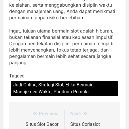
kelelahan, serta menggabungkan disiplin waktu
dengan manajemen uang, Anda dapat menikmati
permainan tanpa risiko berlebihan.
Ingat, tujuan utama bermain slot adalah hiburan,
bukan tekanan finansial atau kebiasaan impulsif.
Dengan pendekatan disiplin, permainan menjadi
lebih menyenangkan, fokus tetap terjaga, dan
pengalaman bermain lebih sehat secara jangka
panjang.
Tagged:
Judi Online, Strategi Slot, Etika Bermain,
Manajemen Waktu, Panduan Pemula
Previous:
Next:
Post
navigation
Situs Slot Gacor
Situs Corlaslot