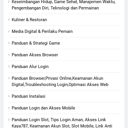
Keseimbangan Hidup, Game Sehat, Manajemen Waktu,
Pengembangan Diri, Teknologi dan Permainan
Kuliner & Restoran
Media Digital & Perilaku Pemain
Panduan & Strategi Game
Panduan Akses Browser
Panduan Alur Login
Panduan Browser,Privasi Online,Keamanan Akun
Digital,Troubleshooting Login,Optimasi Akses Web
Panduan Instalasi
Panduan Login dan Akses Mobile
Panduan Login Slot, Tips Login Aman, Akses Link
Kaya787, Keamanan Akun Slot, Slot Mobile, Link Anti