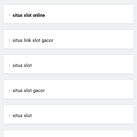
situs slot online
situs link slot gacor
situs slot
situs slot gacor
situs slot