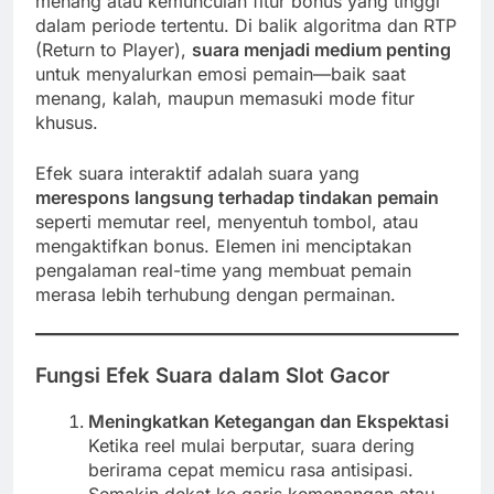
menang atau kemunculan fitur bonus yang tinggi
dalam periode tertentu. Di balik algoritma dan RTP
(Return to Player),
suara menjadi medium penting
untuk menyalurkan emosi pemain—baik saat
menang, kalah, maupun memasuki mode fitur
khusus.
Efek suara interaktif adalah suara yang
merespons langsung terhadap tindakan pemain
seperti memutar reel, menyentuh tombol, atau
mengaktifkan bonus. Elemen ini menciptakan
pengalaman real-time yang membuat pemain
merasa lebih terhubung dengan permainan.
Fungsi Efek Suara dalam Slot Gacor
Meningkatkan Ketegangan dan Ekspektasi
Ketika reel mulai berputar, suara dering
berirama cepat memicu rasa antisipasi.
Semakin dekat ke garis kemenangan atau