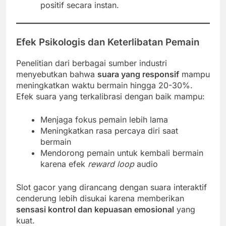
positif secara instan.
Efek Psikologis dan Keterlibatan Pemain
Penelitian dari berbagai sumber industri
menyebutkan bahwa
suara yang responsif
mampu
meningkatkan waktu bermain hingga 20-30%.
Efek suara yang terkalibrasi dengan baik mampu:
Menjaga fokus pemain lebih lama
Meningkatkan rasa percaya diri saat
bermain
Mendorong pemain untuk kembali bermain
karena efek
reward loop
audio
Slot gacor yang dirancang dengan suara interaktif
cenderung lebih disukai karena memberikan
sensasi kontrol dan kepuasan emosional
yang
kuat.