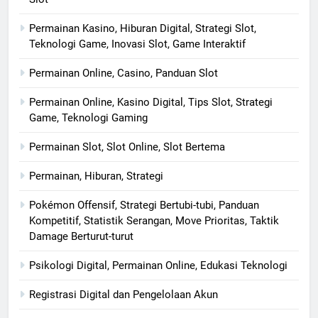
Permainan Kasino, Hiburan Digital, Strategi Slot,
Teknologi Game, Inovasi Slot, Game Interaktif
Permainan Online, Casino, Panduan Slot
Permainan Online, Kasino Digital, Tips Slot, Strategi
Game, Teknologi Gaming
Permainan Slot, Slot Online, Slot Bertema
Permainan, Hiburan, Strategi
Pokémon Offensif, Strategi Bertubi-tubi, Panduan
Kompetitif, Statistik Serangan, Move Prioritas, Taktik
Damage Berturut-turut
Psikologi Digital, Permainan Online, Edukasi Teknologi
Registrasi Digital dan Pengelolaan Akun