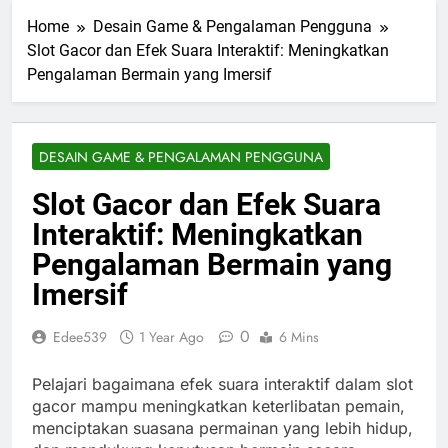
Home
Desain Game & Pengalaman Pengguna
Slot Gacor dan Efek Suara Interaktif: Meningkatkan
Pengalaman Bermain yang Imersif
DESAIN GAME & PENGALAMAN PENGGUNA
Slot Gacor dan Efek Suara
Interaktif: Meningkatkan
Pengalaman Bermain yang
Imersif
0
Edee539
1 Year Ago
6 Mins
Pelajari bagaimana efek suara interaktif dalam slot
gacor mampu meningkatkan keterlibatan pemain,
menciptakan suasana permainan yang lebih hidup,