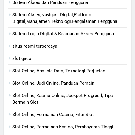
Sistem Akses dan Panduan Pengguna
Sistem Akses,Navigasi Digital,Platform
Digital,Manajemen Teknologi,Pengalaman Pengguna
Sistem Login Digital & Keamanan Akses Pengguna
situs resmi terpercaya
slot gacor
Slot Online, Analisis Data, Teknologi Perjudian
Slot Online, Judi Online, Panduan Pemain
Slot Online, Kasino Online, Jackpot Progresif, Tips
Bermain Slot
Slot Online, Permainan Casino, Fitur Slot
Slot Online, Permainan Kasino, Pembayaran Tinggi