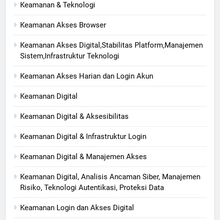
Keamanan & Teknologi
Keamanan Akses Browser
Keamanan Akses Digital,Stabilitas Platform,Manajemen
Sistem,Infrastruktur Teknologi
Keamanan Akses Harian dan Login Akun
Keamanan Digital
Keamanan Digital & Aksesibilitas
Keamanan Digital & Infrastruktur Login
Keamanan Digital & Manajemen Akses
Keamanan Digital, Analisis Ancaman Siber, Manajemen
Risiko, Teknologi Autentikasi, Proteksi Data
Keamanan Login dan Akses Digital