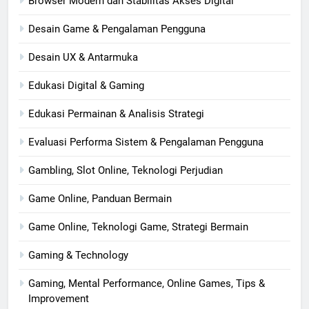
Browser Modern dan Stabilitas Akses Digital
Desain Game & Pengalaman Pengguna
Desain UX & Antarmuka
Edukasi Digital & Gaming
Edukasi Permainan & Analisis Strategi
Evaluasi Performa Sistem & Pengalaman Pengguna
Gambling, Slot Online, Teknologi Perjudian
Game Online, Panduan Bermain
Game Online, Teknologi Game, Strategi Bermain
Gaming & Technology
Gaming, Mental Performance, Online Games, Tips &
Improvement