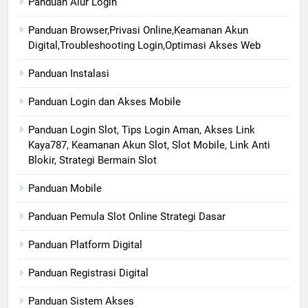
Panduan Alur Login
Panduan Browser,Privasi Online,Keamanan Akun
Digital,Troubleshooting Login,Optimasi Akses Web
Panduan Instalasi
Panduan Login dan Akses Mobile
Panduan Login Slot, Tips Login Aman, Akses Link
Kaya787, Keamanan Akun Slot, Slot Mobile, Link Anti
Blokir, Strategi Bermain Slot
Panduan Mobile
Panduan Pemula Slot Online Strategi Dasar
Panduan Platform Digital
Panduan Registrasi Digital
Panduan Sistem Akses