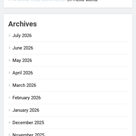
Archives
July 2026
June 2026
May 2026
April 2026
March 2026
February 2026
January 2026
December 2025
November 2025