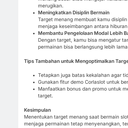
merugikan.
Meningkatkan Disiplin Bermain
Target menang membuat kamu disiplin 
menjaga keseimbangan antara hiburan
Membantu Pengelolaan Modal Lebih B
Dengan target, kamu bisa mengatur tar
permainan bisa berlangsung lebih lam
Tips Tambahan untuk Mengoptimalkan Targ
Tetapkan juga batas kekalahan agar ti
Gunakan fitur demo Corlaslot untuk berl
Manfaatkan bonus dan promo untuk 
target.
Kesimpulan
Menentukan target menang saat bermain slot 
menjaga permainan tetap menyenangkan, te