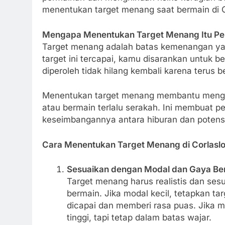
menentukan target menang saat bermain di C
Mengapa Menentukan Target Menang Itu Pe
Target menang adalah batas kemenangan yan
target ini tercapai, kamu disarankan untuk 
diperoleh tidak hilang kembali karena terus b
Menentukan target menang membantu mengen
atau bermain terlalu serakah. Ini membuat 
keseimbangannya antara hiburan dan potens
Cara Menentukan Target Menang di Corlaslo
Sesuaikan dengan Modal dan Gaya Be
Target menang harus realistis dan ses
bermain. Jika modal kecil, tetapkan ta
dicapai dan memberi rasa puas. Jika m
tinggi, tapi tetap dalam batas wajar.