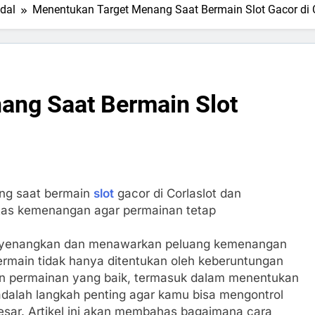
dal
Menentukan Target Menang Saat Bermain Slot Gacor di C
ang Saat Bermain Slot
ang saat bermain
slot
gacor di Corlaslot dan
atas kemenangan agar permainan tetap
enyenangkan dan menawarkan peluang kemenangan
rmain tidak hanya ditentukan oleh keberuntungan
laan permainan yang baik, termasuk dalam menentukan
dalah langkah penting agar kamu bisa mengontrol
esar. Artikel ini akan membahas bagaimana cara