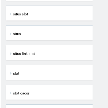
situs slot
situs
situs link slot
slot
slot gacor