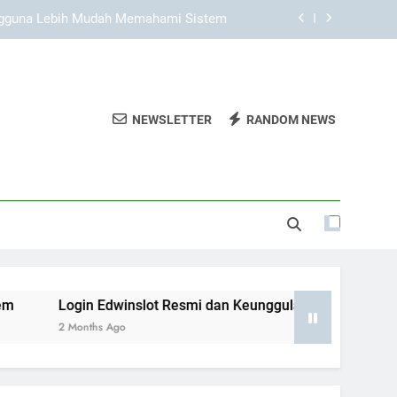
gguna Lebih Mudah Memahami Sistem
 untuk Pengalaman yang Lebih Praktis
 untuk Akses Harian yang Lebih Aman
NEWSLETTER
RANDOM NEWS
 Link Alternatif di Perangkat Mobile
gguna Lebih Mudah Memahami Sistem
sional. Solusi Cepat Dan Terpercaya.
 untuk Pengalaman yang Lebih Praktis
 untuk Akses Harian yang Lebih Aman
gin Edwinslot Resmi dan Keunggulan Akses Mobile untuk Peng
onths Ago