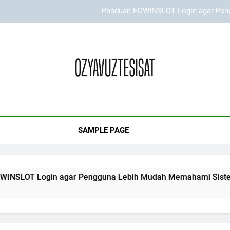
Panduan EDWINSLOT Login agar Pen
Login Edwinslot Resmi dan Keunggulan Akses Mobile
Panduan Login Lebah4D
Panduan Menggunakan TIARA4D
avuz Tesisat
Panduan EDWINSLOT Login agar Pen
sisat Menyediakan Layanan Perbaikan Dan Instalasi Pipa Profe
Login Edwinslot Resmi dan Keunggulan Akses Mobile
SAMPLE PAGE
Panduan Login Lebah4D
gin agar Pengguna Lebih Mudah Memahami Sistem
Lo
2 M