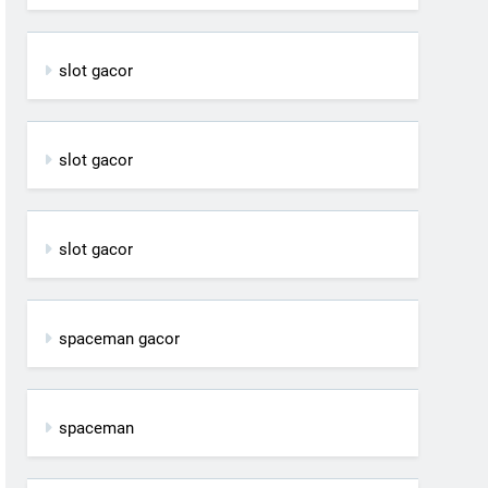
slot gacor
slot gacor
slot gacor
spaceman gacor
spaceman