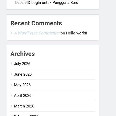
Lebah4D Login untuk Pengguna Baru
Recent Comments
A WordPress Commenter
on
Hello world!
Archives
July 2026
June 2026
May 2026
April 2026
March 2026