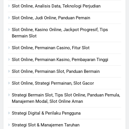
Slot Online, Analisis Data, Teknologi Perjudian
Slot Online, Judi Online, Panduan Pemain
Slot Online, Kasino Online, Jackpot Progresif, Tips
Bermain Slot
Slot Online, Permainan Casino, Fitur Slot
Slot Online, Permainan Kasino, Pembayaran Tinggi
Slot Online, Permainan Slot, Panduan Bermain
Slot Online, Strategi Permainan, Slot Gacor
Strategi Bermain Slot, Tips Slot Online, Panduan Pemula,
Manajemen Modal, Slot Online Aman
Strategi Digital & Perilaku Pengguna
Strategi Slot & Manajemen Taruhan