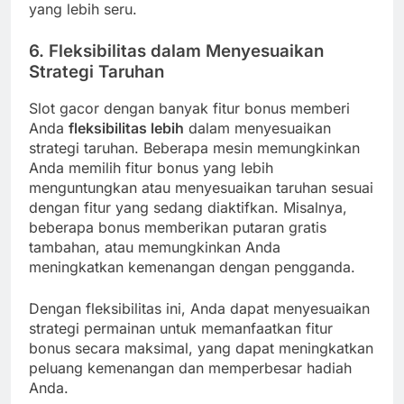
yang lebih seru.
6.
Fleksibilitas dalam Menyesuaikan
Strategi Taruhan
Slot gacor dengan banyak fitur bonus memberi
Anda
fleksibilitas lebih
dalam menyesuaikan
strategi taruhan. Beberapa mesin memungkinkan
Anda memilih fitur bonus yang lebih
menguntungkan atau menyesuaikan taruhan sesuai
dengan fitur yang sedang diaktifkan. Misalnya,
beberapa bonus memberikan putaran gratis
tambahan, atau memungkinkan Anda
meningkatkan kemenangan dengan pengganda.
Dengan fleksibilitas ini, Anda dapat menyesuaikan
strategi permainan untuk memanfaatkan fitur
bonus secara maksimal, yang dapat meningkatkan
peluang kemenangan dan memperbesar hadiah
Anda.