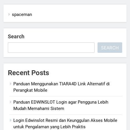
spaceman
Search
SEARCH
Recent Posts
Panduan Menggunakan TIARA4D Link Alternatif di
Perangkat Mobile
Panduan EDWINSLOT Login agar Pengguna Lebih
Mudah Memahami Sistem
Login Edwinslot Resmi dan Keunggulan Akses Mobile
untuk Pengalaman yang Lebih Praktis