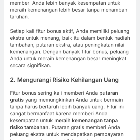
memberi Anda lebih banyak kesempatan untuk
meraih kemenangan lebih besar tanpa menambah
taruhan.
Setiap kali fitur bonus aktif, Anda memiliki peluang
ekstra untuk menang, baik itu dalam bentuk hadiah
tambahan, putaran ekstra, atau peningkatan nilai
kemenangan. Dengan banyak fitur bonus, peluang
Anda untuk meraih kemenangan besar meningkat
secara signifikan.
2.
Mengurangi Risiko Kehilangan Uang
Fitur bonus sering kali memberi Anda
putaran
gratis
yang memungkinkan Anda untuk bermain
tanpa harus bertaruh lebih banyak uang. Fitur ini
sangat bermanfaat karena memberi Anda
kesempatan untuk
meraih kemenangan tanpa
risiko tambahan
. Putaran gratis memberi Anda
peluang ekstra untuk mendapatkan pembayaran