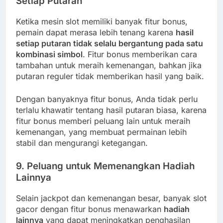
Setiap Putaran
Ketika mesin slot memiliki banyak fitur bonus,
pemain dapat merasa lebih tenang karena
hasil
setiap putaran tidak selalu bergantung pada satu
kombinasi simbol
. Fitur bonus memberikan cara
tambahan untuk meraih kemenangan, bahkan jika
putaran reguler tidak memberikan hasil yang baik.
Dengan banyaknya fitur bonus, Anda tidak perlu
terlalu khawatir tentang hasil putaran biasa, karena
fitur bonus memberi peluang lain untuk meraih
kemenangan, yang membuat permainan lebih
stabil dan mengurangi ketegangan.
9.
Peluang untuk Memenangkan Hadiah
Lainnya
Selain jackpot dan kemenangan besar, banyak slot
gacor dengan fitur bonus menawarkan
hadiah
lainnya
yang dapat meningkatkan penghasilan