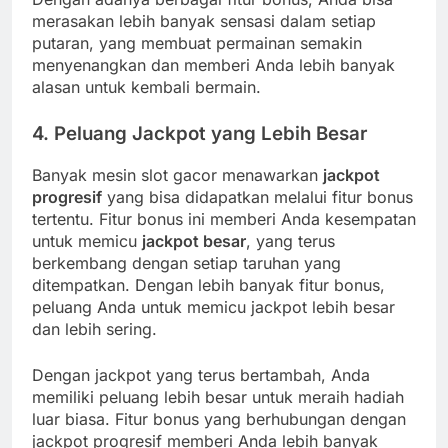
merasakan lebih banyak sensasi dalam setiap
putaran, yang membuat permainan semakin
menyenangkan dan memberi Anda lebih banyak
alasan untuk kembali bermain.
4.
Peluang Jackpot yang Lebih Besar
Banyak mesin slot gacor menawarkan
jackpot
progresif
yang bisa didapatkan melalui fitur bonus
tertentu. Fitur bonus ini memberi Anda kesempatan
untuk memicu
jackpot besar
, yang terus
berkembang dengan setiap taruhan yang
ditempatkan. Dengan lebih banyak fitur bonus,
peluang Anda untuk memicu jackpot lebih besar
dan lebih sering.
Dengan jackpot yang terus bertambah, Anda
memiliki peluang lebih besar untuk meraih hadiah
luar biasa. Fitur bonus yang berhubungan dengan
jackpot progresif memberi Anda lebih banyak