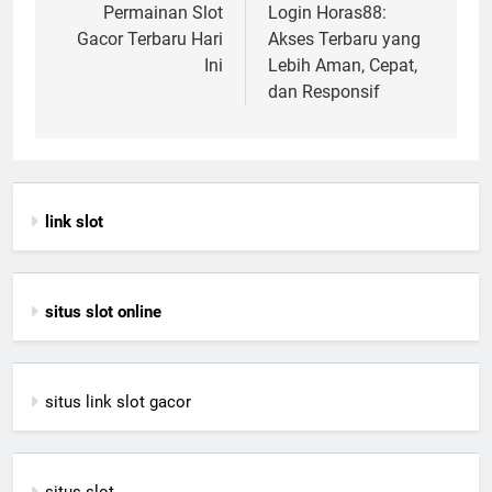
Permainan Slot
Login Horas88:
Gacor Terbaru Hari
Akses Terbaru yang
Ini
Lebih Aman, Cepat,
dan Responsif
link slot
situs slot online
situs link slot gacor