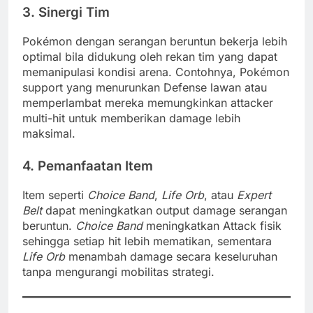
3. Sinergi Tim
Pokémon dengan serangan beruntun bekerja lebih
optimal bila didukung oleh rekan tim yang dapat
memanipulasi kondisi arena. Contohnya, Pokémon
support yang menurunkan Defense lawan atau
memperlambat mereka memungkinkan attacker
multi-hit untuk memberikan damage lebih
maksimal.
4. Pemanfaatan Item
Item seperti
Choice Band
,
Life Orb
, atau
Expert
Belt
dapat meningkatkan output damage serangan
beruntun.
Choice Band
meningkatkan Attack fisik
sehingga setiap hit lebih mematikan, sementara
Life Orb
menambah damage secara keseluruhan
tanpa mengurangi mobilitas strategi.