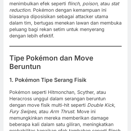
menimbulkan efek seperti
flinch
,
poison
, atau
stat
reduction
. Pokémon dengan kemampuan ini
biasanya diposisikan sebagai attacker utama
dalam tim, bertugas menekan lawan dan membuka
peluang bagi rekan setim untuk menyerang
dengan lebih efektif.
Tipe Pokémon dan Move
Beruntun
1. Pokémon Tipe Serang Fisik
Pokémon seperti Hitmonchan, Scyther, atau
Heracross unggul dalam serangan beruntun
dengan move fisik multi-hit seperti
Double Kick
,
Fury Swipes
, atau
Arm Thrust
. Move ini
memungkinkan mereka memberikan damage
beberapa kali dalam satu giliran, meningkatkan
probabilitas kenaikan efek tambahan seperti flinch