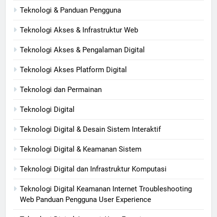
Teknologi & Panduan Pengguna
Teknologi Akses & Infrastruktur Web
Teknologi Akses & Pengalaman Digital
Teknologi Akses Platform Digital
Teknologi dan Permainan
Teknologi Digital
Teknologi Digital & Desain Sistem Interaktif
Teknologi Digital & Keamanan Sistem
Teknologi Digital dan Infrastruktur Komputasi
Teknologi Digital Keamanan Internet Troubleshooting
Web Panduan Pengguna User Experience