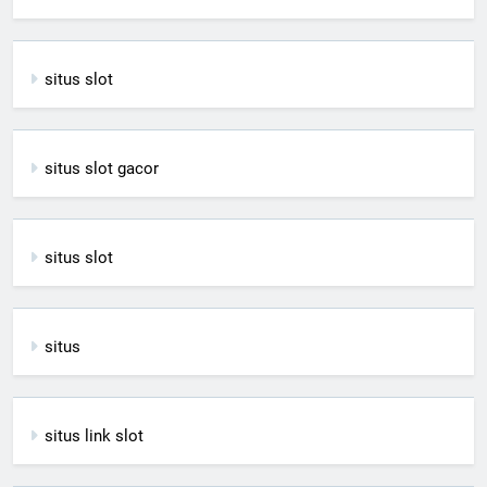
situs slot
situs slot gacor
situs slot
situs
situs link slot