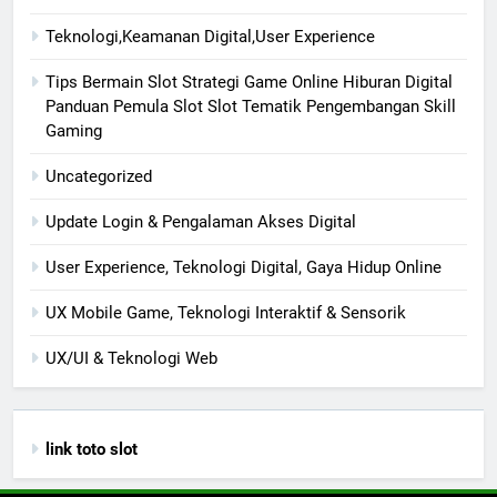
Teknologi,Keamanan Digital,User Experience
Tips Bermain Slot Strategi Game Online Hiburan Digital
Panduan Pemula Slot Slot Tematik Pengembangan Skill
Gaming
Uncategorized
Update Login & Pengalaman Akses Digital
User Experience, Teknologi Digital, Gaya Hidup Online
UX Mobile Game, Teknologi Interaktif & Sensorik
UX/UI & Teknologi Web
link toto slot