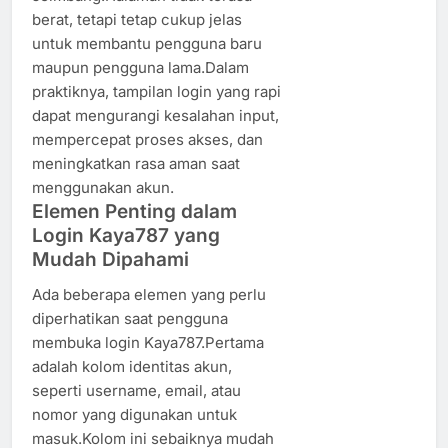
berat, tetapi tetap cukup jelas
untuk membantu pengguna baru
maupun pengguna lama.Dalam
praktiknya, tampilan login yang rapi
dapat mengurangi kesalahan input,
mempercepat proses akses, dan
meningkatkan rasa aman saat
menggunakan akun.
Elemen Penting dalam
Login Kaya787 yang
Mudah Dipahami
Ada beberapa elemen yang perlu
diperhatikan saat pengguna
membuka login Kaya787.Pertama
adalah kolom identitas akun,
seperti username, email, atau
nomor yang digunakan untuk
masuk.Kolom ini sebaiknya mudah