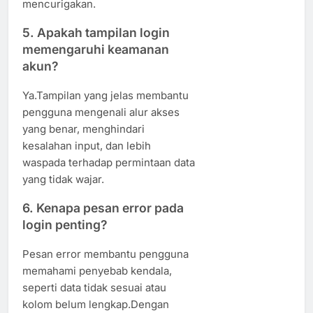
mencurigakan.
5. Apakah tampilan login
memengaruhi keamanan
akun?
Ya.Tampilan yang jelas membantu
pengguna mengenali alur akses
yang benar, menghindari
kesalahan input, dan lebih
waspada terhadap permintaan data
yang tidak wajar.
6. Kenapa pesan error pada
login penting?
Pesan error membantu pengguna
memahami penyebab kendala,
seperti data tidak sesuai atau
kolom belum lengkap.Dengan