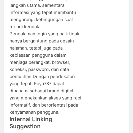
langkah utama, sementara
informasi yang tepat membantu
mengurangi kebingungan saat
terjadi kendala.
Pengalaman login yang baik tidak
hanya bergantung pada desain
halaman, tetapi juga pada
kebiasaan pengguna dalam
menjaga perangkat, browser,
koneksi, password, dan data
pemulihan.Dengan pendekatan
yang tepat, Kaya787 dapat
dipahami sebagai brand digital
yang menekankan akses yang rapi,
informatif, dan berorientasi pada
kenyamanan pengguna.
Internal Linking
Suggestion