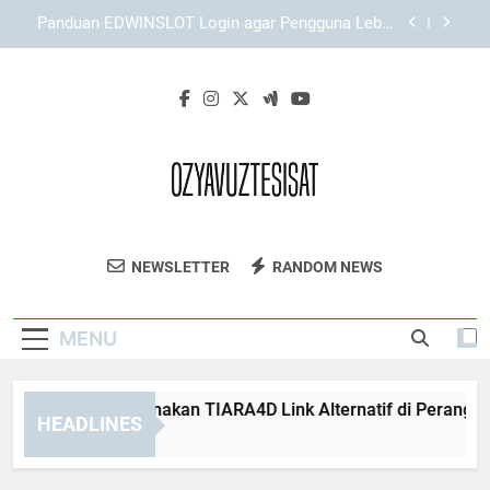
Skip
Login Edwinslot Resmi dan Keunggulan Akses
to
Mobile untuk Pengalaman yang Lebih Praktis
content
Panduan Login Lebah4D untuk Akses Harian yang
Lebih Aman
Panduan Menggunakan TIARA4D Link Alternatif di
Perangkat Mobile
Panduan EDWINSLOT Login agar Pengguna Lebih
Mudah Memahami Sistem
Login Edwinslot Resmi dan Keunggulan Akses
Mobile untuk Pengalaman yang Lebih Praktis
Ozyavuz Tesisat
Ozyavuz Tesisat Menyediakan Layanan
Panduan Login Lebah4D untuk Akses Harian yang
NEWSLETTER
RANDOM NEWS
Lebih Aman
Perbaikan Dan Instalasi Pipa Profesional.
Solusi Cepat Dan Terpercaya.
MENU
nduan Menggunakan TIARA4D Link Alternatif di Perangkat Mo
HEADLINES
Weeks Ago