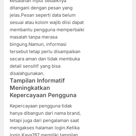
kesalahan input sebaiknya
ditangani dengan pesan yang
jelas.Pesan seperti data belum
sesuai atau kolom wajib diisi dapat
membantu pengguna memperbaiki
masalah tanpa merasa
bingung.Namun, informasi
tersebut tetap perlu disampaikan
secara aman dan tidak membuka
detail sensitif yang bisa
disalahgunakan.
Tampilan Informatif
Meningkatkan
Kepercayaan Pengguna
Kepercayaan pengguna tidak
hanya dibangun dari nama brand,
tetapi juga dari pengalaman saat
mengakses halaman login.Ketika
login Kaya787 memiliki tampilan