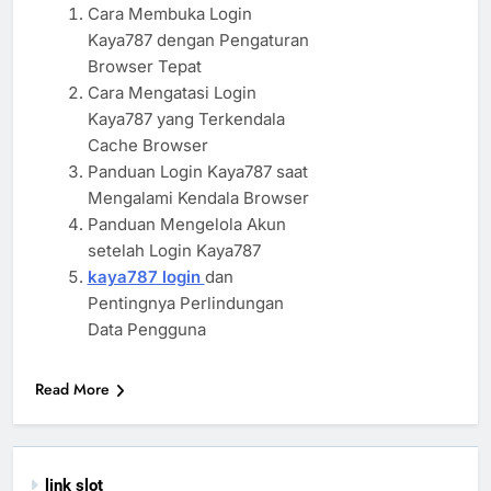
Cara Membuka Login
Kaya787 dengan Pengaturan
Browser Tepat
Cara Mengatasi Login
Kaya787 yang Terkendala
Cache Browser
Panduan Login Kaya787 saat
Mengalami Kendala Browser
Panduan Mengelola Akun
setelah Login Kaya787
kaya787 login
dan
Pentingnya Perlindungan
Data Pengguna
Read More
link slot