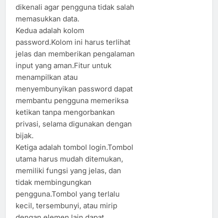
dikenali agar pengguna tidak salah
memasukkan data.
Kedua adalah kolom
password.Kolom ini harus terlihat
jelas dan memberikan pengalaman
input yang aman.Fitur untuk
menampilkan atau
menyembunyikan password dapat
membantu pengguna memeriksa
ketikan tanpa mengorbankan
privasi, selama digunakan dengan
bijak.
Ketiga adalah tombol login.Tombol
utama harus mudah ditemukan,
memiliki fungsi yang jelas, dan
tidak membingungkan
pengguna.Tombol yang terlalu
kecil, tersembunyi, atau mirip
dengan elemen lain dapat