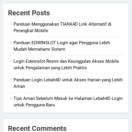
Recent Posts
Panduan Menggunakan TIARA4D Link Alternatif di
Perangkat Mobile
Panduan EDWINSLOT Login agar Pengguna Lebih
Mudah Memahami Sistem
Login Edwinslot Resmi dan Keunggulan Akses Mobile
untuk Pengalaman yang Lebih Praktis
Panduan Login Lebah4D untuk Akses Harian yang Lebih
Aman
Tips Aman Sebelum Masuk ke Halaman Lebah4D Login
untuk Pengguna Baru
Recent Comments