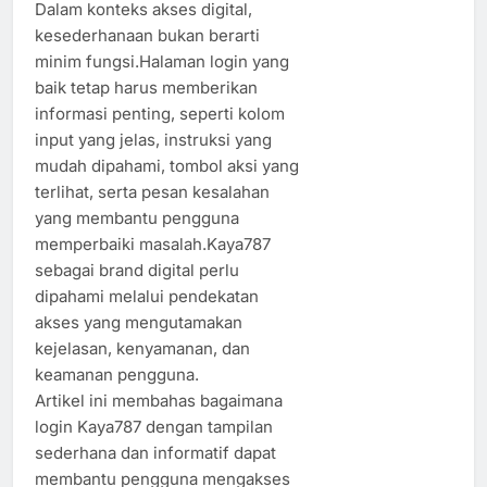
Dalam konteks akses digital,
kesederhanaan bukan berarti
minim fungsi.Halaman login yang
baik tetap harus memberikan
informasi penting, seperti kolom
input yang jelas, instruksi yang
mudah dipahami, tombol aksi yang
terlihat, serta pesan kesalahan
yang membantu pengguna
memperbaiki masalah.Kaya787
sebagai brand digital perlu
dipahami melalui pendekatan
akses yang mengutamakan
kejelasan, kenyamanan, dan
keamanan pengguna.
Artikel ini membahas bagaimana
login Kaya787 dengan tampilan
sederhana dan informatif dapat
membantu pengguna mengakses