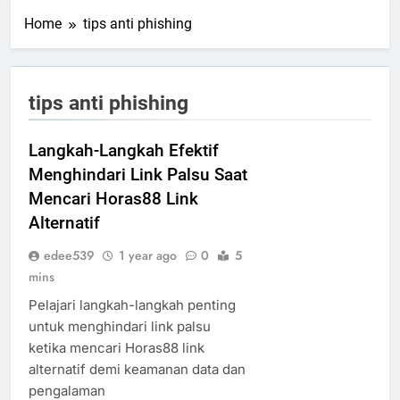
Home
tips anti phishing
tips anti phishing
Langkah-Langkah Efektif
Menghindari Link Palsu Saat
Mencari Horas88 Link
Alternatif
edee539
1 year ago
0
5
mins
Pelajari langkah-langkah penting
untuk menghindari link palsu
ketika mencari Horas88 link
alternatif demi keamanan data dan
pengalaman