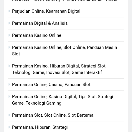
Perjudian Online, Keamanan Digital
Permainan Digital & Analisis
Permainan Kasino Online
Permainan Kasino Online, Slot Online, Panduan Mesin
Slot
Permainan Kasino, Hiburan Digital, Strategi Slot,
Teknologi Game, Inovasi Slot, Game Interaktif
Permainan Online, Casino, Panduan Slot
Permainan Online, Kasino Digital, Tips Slot, Strategi
Game, Teknologi Gaming
Permainan Slot, Slot Online, Slot Bertema
Permainan, Hiburan, Strategi