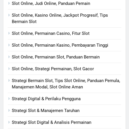
Slot Online, Judi Online, Panduan Pemain
Slot Online, Kasino Online, Jackpot Progresif, Tips
Bermain Slot
Slot Online, Permainan Casino, Fitur Slot
Slot Online, Permainan Kasino, Pembayaran Tinggi
Slot Online, Permainan Slot, Panduan Bermain
Slot Online, Strategi Permainan, Slot Gacor
Strategi Bermain Slot, Tips Slot Online, Panduan Pemula,
Manajemen Modal, Slot Online Aman
Strategi Digital & Perilaku Pengguna
Strategi Slot & Manajemen Taruhan
Strategi Slot Digital & Analisis Permainan