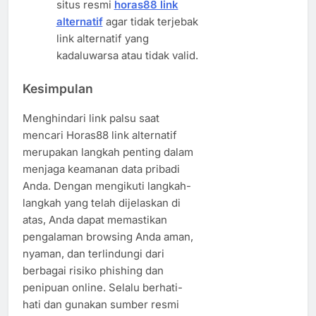
situs resmi
horas88 link
alternatif
agar tidak terjebak
link alternatif yang
kadaluwarsa atau tidak valid.
Kesimpulan
Menghindari link palsu saat
mencari Horas88 link alternatif
merupakan langkah penting dalam
menjaga keamanan data pribadi
Anda. Dengan mengikuti langkah-
langkah yang telah dijelaskan di
atas, Anda dapat memastikan
pengalaman browsing Anda aman,
nyaman, dan terlindungi dari
berbagai risiko phishing dan
penipuan online. Selalu berhati-
hati dan gunakan sumber resmi