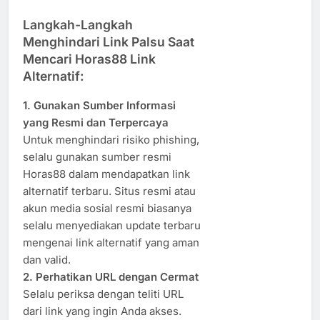
Langkah-Langkah
Menghindari Link Palsu Saat
Mencari Horas88 Link
Alternatif:
1. Gunakan Sumber Informasi
yang Resmi dan Terpercaya
Untuk menghindari risiko phishing,
selalu gunakan sumber resmi
Horas88 dalam mendapatkan link
alternatif terbaru. Situs resmi atau
akun media sosial resmi biasanya
selalu menyediakan update terbaru
mengenai link alternatif yang aman
dan valid.
2. Perhatikan URL dengan Cermat
Selalu periksa dengan teliti URL
dari link yang ingin Anda akses.