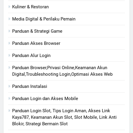
Kuliner & Restoran
Media Digital & Perilaku Pemain
Panduan & Strategi Game
Panduan Akses Browser
Panduan Alur Login
Panduan Browser,Privasi Online,Keamanan Akun
Digital,Troubleshooting Login,Optimasi Akses Web
Panduan Instalasi
Panduan Login dan Akses Mobile
Panduan Login Slot, Tips Login Aman, Akses Link
Kaya787, Keamanan Akun Slot, Slot Mobile, Link Anti
Blokir, Strategi Bermain Slot