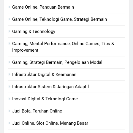
Game Online, Panduan Bermain
Game Online, Teknologi Game, Strategi Bermain
Gaming & Technology
Gaming, Mental Performance, Online Games, Tips &
Improvement
Gaming, Strategi Bermain, Pengelolaan Modal
Infrastruktur Digital & Keamanan
Infrastruktur Sistem & Jaringan Adaptif
Inovasi Digital & Teknologi Game
Judi Bola, Taruhan Online
Judi Online, Slot Online, Menang Besar