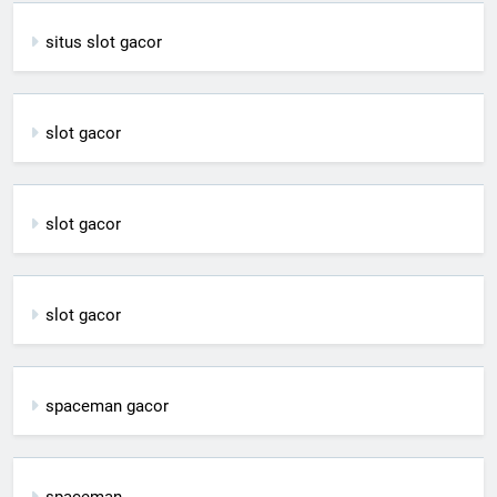
situs slot gacor
slot gacor
slot gacor
slot gacor
spaceman gacor
spaceman