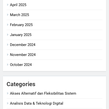
April 2025
March 2025
February 2025
January 2025
December 2024
November 2024
October 2024
Categories
Akses Alternatif dan Fleksibilitas Sistem
Analisis Data & Teknologi Digital