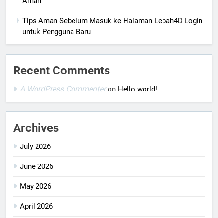
Aman
Tips Aman Sebelum Masuk ke Halaman Lebah4D Login
untuk Pengguna Baru
Recent Comments
A WordPress Commenter
on
Hello world!
Archives
July 2026
June 2026
May 2026
April 2026