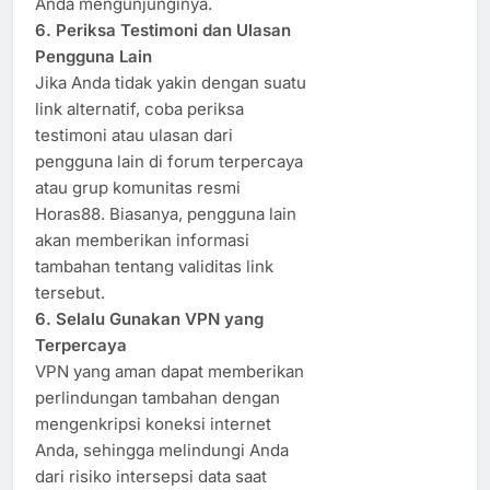
Anda mengunjunginya.
6. Periksa Testimoni dan Ulasan
Pengguna Lain
Jika Anda tidak yakin dengan suatu
link alternatif, coba periksa
testimoni atau ulasan dari
pengguna lain di forum terpercaya
atau grup komunitas resmi
Horas88. Biasanya, pengguna lain
akan memberikan informasi
tambahan tentang validitas link
tersebut.
6. Selalu Gunakan VPN yang
Terpercaya
VPN yang aman dapat memberikan
perlindungan tambahan dengan
mengenkripsi koneksi internet
Anda, sehingga melindungi Anda
dari risiko intersepsi data saat