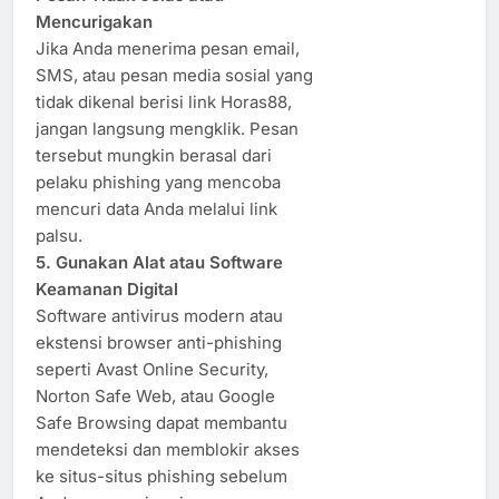
Mencurigakan
Jika Anda menerima pesan email,
SMS, atau pesan media sosial yang
tidak dikenal berisi link Horas88,
jangan langsung mengklik. Pesan
tersebut mungkin berasal dari
pelaku phishing yang mencoba
mencuri data Anda melalui link
palsu.
5. Gunakan Alat atau Software
Keamanan Digital
Software antivirus modern atau
ekstensi browser anti-phishing
seperti Avast Online Security,
Norton Safe Web, atau Google
Safe Browsing dapat membantu
mendeteksi dan memblokir akses
ke situs-situs phishing sebelum