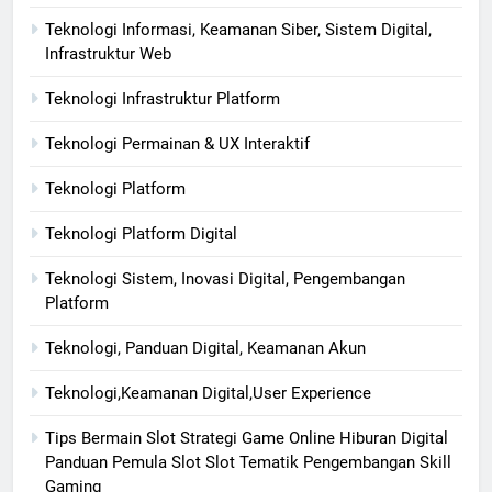
Teknologi Informasi, Keamanan Siber, Sistem Digital,
Infrastruktur Web
Teknologi Infrastruktur Platform
Teknologi Permainan & UX Interaktif
Teknologi Platform
Teknologi Platform Digital
Teknologi Sistem, Inovasi Digital, Pengembangan
Platform
Teknologi, Panduan Digital, Keamanan Akun
Teknologi,Keamanan Digital,User Experience
Tips Bermain Slot Strategi Game Online Hiburan Digital
Panduan Pemula Slot Slot Tematik Pengembangan Skill
Gaming