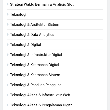
Strategi Waktu Bermain & Analisis Slot
Teknologi
Teknologi & Arsitektur Sistem
Teknologi & Data Analytics
Teknologi & Digital
Teknologi & Infrastruktur Digital
Teknologi & Keamanan Digital
Teknologi & Keamanan Sistem
Teknologi & Panduan Pengguna
Teknologi Akses & Infrastruktur Web
Teknologi Akses & Pengalaman Digital