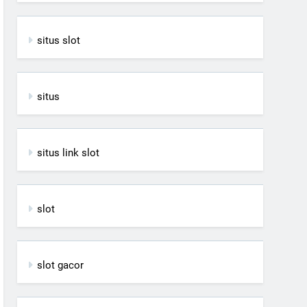
situs slot
situs
situs link slot
slot
slot gacor