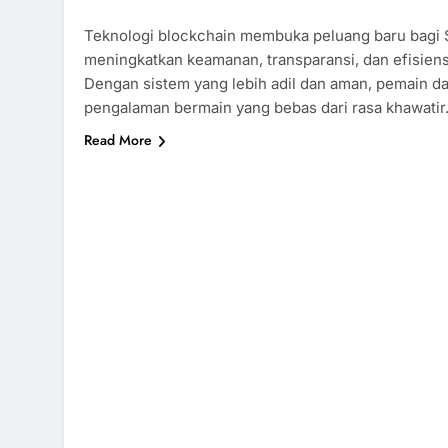
Teknologi blockchain membuka peluang baru bagi 
meningkatkan keamanan, transparansi, dan efisiens
Dengan sistem yang lebih adil dan aman, pemain d
pengalaman bermain yang bebas dari rasa khawatir
Read More