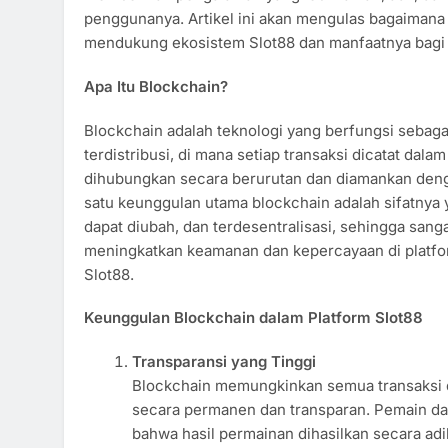
penggunanya. Artikel ini akan mengulas bagaimana
mendukung ekosistem Slot88 dan manfaatnya bagi 
Apa Itu Blockchain?
Blockchain adalah teknologi yang berfungsi sebagai
terdistribusi, di mana setiap transaksi dicatat dala
dihubungkan secara berurutan dan diamankan denga
satu keunggulan utama blockchain adalah sifatnya y
dapat diubah, dan terdesentralisasi, sehingga sanga
meningkatkan keamanan dan kepercayaan di platfor
Slot88.
Keunggulan Blockchain dalam Platform Slot88
Transparansi yang Tinggi
Blockchain memungkinkan semua transaksi di
secara permanen dan transparan. Pemain da
bahwa hasil permainan dihasilkan secara adil