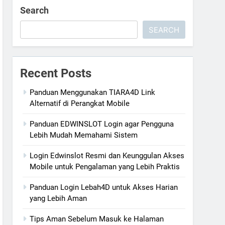
Search
SEARCH
Recent Posts
Panduan Menggunakan TIARA4D Link
Alternatif di Perangkat Mobile
Panduan EDWINSLOT Login agar Pengguna
Lebih Mudah Memahami Sistem
Login Edwinslot Resmi dan Keunggulan Akses
Mobile untuk Pengalaman yang Lebih Praktis
Panduan Login Lebah4D untuk Akses Harian
yang Lebih Aman
Tips Aman Sebelum Masuk ke Halaman