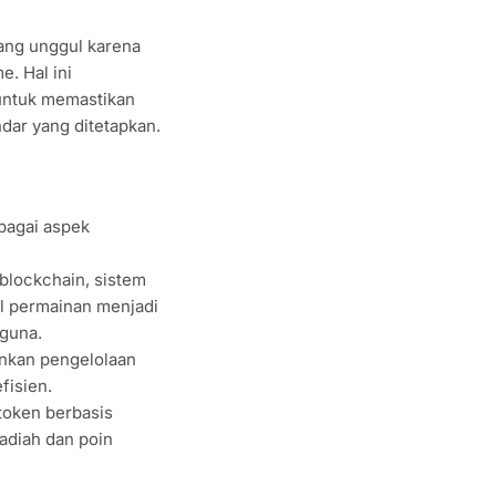
ng unggul karena
e. Hal ini
untuk memastikan
dar yang ditetapkan.
bagai aspek
lockchain, sistem
l permainan menjadi
gguna.
kan pengelolaan
fisien.
oken berbasis
adiah dan poin