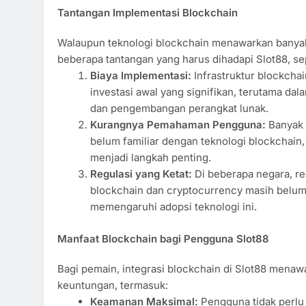
Tantangan Implementasi Blockchain
Walaupun teknologi blockchain menawarkan banyak
beberapa tantangan yang harus dihadapi Slot88, sep
Biaya Implementasi:
Infrastruktur blockcha
investasi awal yang signifikan, terutama dal
dan pengembangan perangkat lunak.
Kurangnya Pemahaman Pengguna:
Banyak 
belum familiar dengan teknologi blockchain
menjadi langkah penting.
Regulasi yang Ketat:
Di beberapa negara, reg
blockchain dan cryptocurrency masih belum 
memengaruhi adopsi teknologi ini.
Manfaat Blockchain bagi Pengguna Slot88
Bagi pemain, integrasi blockchain di Slot88 menaw
keuntungan, termasuk:
Keamanan Maksimal:
Pengguna tidak perlu 