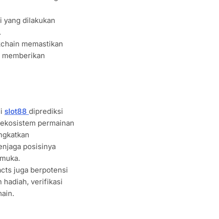
i yang dilakukan
.
kchain memastikan
ga memberikan
di
slot88
diprediksi
 ekosistem permainan
ingkatkan
njaga posisinya
emuka.
acts juga berpotensi
adiah, verifikasi
ain.