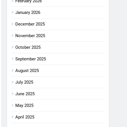
February 2026
January 2026
December 2025
November 2025
October 2025
September 2025
August 2025
July 2025
June 2025
May 2025
April 2025