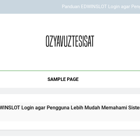
Panduan EDWINSLOT Login agar Pen
Login Edwinslot Resmi dan Keunggulan Akses Mobile
Panduan Login Lebah4D
Panduan Menggunakan TIARA4D
avuz Tesisat
Panduan EDWINSLOT Login agar Pen
sisat Menyediakan Layanan Perbaikan Dan Instalasi Pipa Profe
Login Edwinslot Resmi dan Keunggulan Akses Mobile
SAMPLE PAGE
Panduan Login Lebah4D
in agar Pengguna Lebih Mudah Memahami Sistem
Log
2 Mo