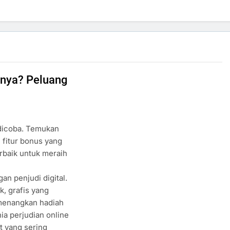
anya? Peluang
 dicoba. Temukan
n fitur bonus yang
rbaik untuk meraih
gan penjudi digital.
, grafis yang
emenangkan hadiah
nia perjudian online
ot yang sering