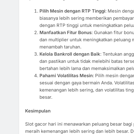
Pilih Mesin dengan RTP Tinggi
: Mesin deng
biasanya lebih sering memberikan pembayara
dengan RTP tinggi untuk meningkatkan pel
Manfaatkan Fitur Bonus
: Gunakan fitur bonu
dan multiplier untuk meningkatkan peluang
menambah taruhan.
Kelola Bankroll dengan Baik
: Tentukan ang
dan pastikan untuk tidak melebihi batas ters
bertahan lebih lama dan memaksimalkan pe
Pahami Volatilitas Mesin
: Pilih mesin dengan
sesuai dengan gaya bermain Anda. Volatilita
kemenangan lebih sering, dan volatilitas ting
besar.
Kesimpulan
Slot gacor hari ini menawarkan peluang besar bagi
meraih kemenangan lebih sering dan lebih besar. 