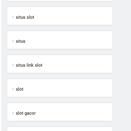
situs slot
situs
situs link slot
slot
slot gacor