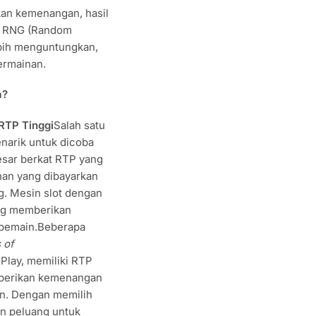
kan kemenangan, hasil
da RNG (Random
ebih menguntungkan,
ermainan.
a?
RTP Tinggi
Salah satu
enarik untuk dicoba
esar berkat RTP yang
uhan yang dibayarkan
g. Mesin slot dengan
ing memberikan
 pemain.Beberapa
 of
Play, memiliki RTP
emberikan kemenangan
in. Dengan memilih
n peluang untuk