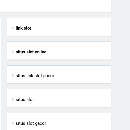
link slot
situs slot online
situs link slot gacor
situs slot
situs slot gacor