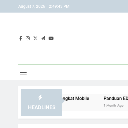
Skip
August 7, 2026
2:49:44 PM
to
content
Ozy
Ozyavuz Te
ternatif di Perangkat Mobile
Panduan EDWINSLOT Log
1 Month Ago
HEADLINES