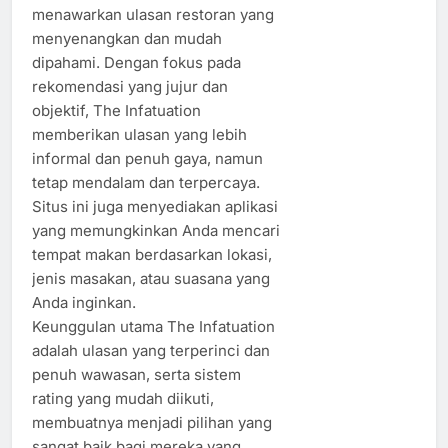
menawarkan ulasan restoran yang
menyenangkan dan mudah
dipahami. Dengan fokus pada
rekomendasi yang jujur dan
objektif, The Infatuation
memberikan ulasan yang lebih
informal dan penuh gaya, namun
tetap mendalam dan terpercaya.
Situs ini juga menyediakan aplikasi
yang memungkinkan Anda mencari
tempat makan berdasarkan lokasi,
jenis masakan, atau suasana yang
Anda inginkan.
Keunggulan utama The Infatuation
adalah ulasan yang terperinci dan
penuh wawasan, serta sistem
rating yang mudah diikuti,
membuatnya menjadi pilihan yang
sangat baik bagi mereka yang