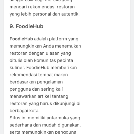
mencari rekomendasi restoran
yang lebih personal dan autentik.
9.
FoodieHub
FoodieHub
adalah platform yang
memungkinkan Anda menemukan
restoran dengan ulasan yang
ditulis oleh komunitas pecinta
kuliner. FoodieHub memberikan
rekomendasi tempat makan
berdasarkan pengalaman
pengguna dan sering kali
menawarkan artikel tentang
restoran yang harus dikunjungi di
berbagai kota.
Situs ini memiliki antarmuka yang
sederhana dan mudah digunakan,
serta memungkinkan pengguna