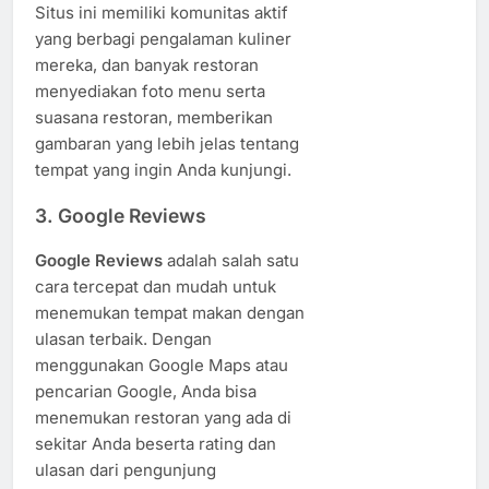
Situs ini memiliki komunitas aktif
yang berbagi pengalaman kuliner
mereka, dan banyak restoran
menyediakan foto menu serta
suasana restoran, memberikan
gambaran yang lebih jelas tentang
tempat yang ingin Anda kunjungi.
3.
Google Reviews
Google Reviews
adalah salah satu
cara tercepat dan mudah untuk
menemukan tempat makan dengan
ulasan terbaik. Dengan
menggunakan Google Maps atau
pencarian Google, Anda bisa
menemukan restoran yang ada di
sekitar Anda beserta rating dan
ulasan dari pengunjung