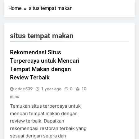
Home
situs tempat makan
situs tempat makan
Rekomendasi Situs
Terpercaya untuk Mencari
Tempat Makan dengan
Review Terbaik
edee539
1 year ago
0
10
mins
Temukan situs terpercaya untuk
mencari tempat makan dengan
review terbaik. Dapatkan
rekomendasi restoran terbaik yang
sesuai dengan selera dan