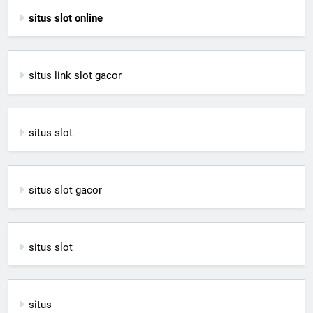
situs slot online
situs link slot gacor
situs slot
situs slot gacor
situs slot
situs