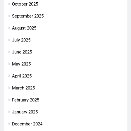
October 2025
September 2025
August 2025
July 2025
June 2025
May 2025
April 2025
March 2025
February 2025
January 2025
December 2024