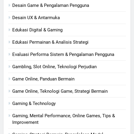
Desain Game & Pengalaman Pengguna
Desain UX & Antarmuka
Edukasi Digital & Gaming
Edukasi Permainan & Analisis Strategi
Evaluasi Performa Sistem & Pengalaman Pengguna
Gambling, Slot Online, Teknologi Perjudian
Game Online, Panduan Bermain
Game Online, Teknologi Game, Strategi Bermain
Gaming & Technology
Gaming, Mental Performance, Online Games, Tips &
Improvement