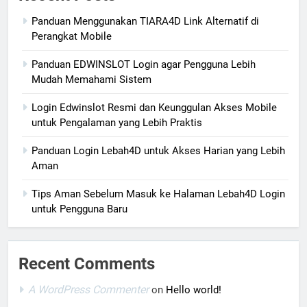
Panduan Menggunakan TIARA4D Link Alternatif di
Perangkat Mobile
Panduan EDWINSLOT Login agar Pengguna Lebih
Mudah Memahami Sistem
Login Edwinslot Resmi dan Keunggulan Akses Mobile
untuk Pengalaman yang Lebih Praktis
Panduan Login Lebah4D untuk Akses Harian yang Lebih
Aman
Tips Aman Sebelum Masuk ke Halaman Lebah4D Login
untuk Pengguna Baru
Recent Comments
A WordPress Commenter
on
Hello world!