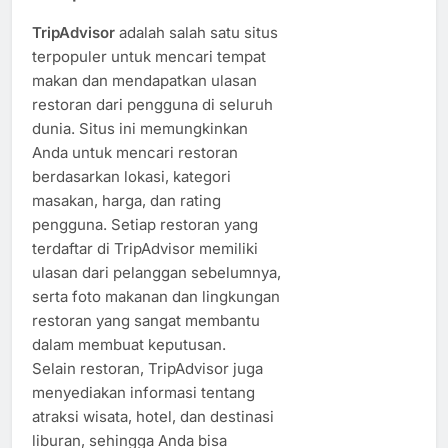
TripAdvisor
adalah salah satu situs
terpopuler untuk mencari tempat
makan dan mendapatkan ulasan
restoran dari pengguna di seluruh
dunia. Situs ini memungkinkan
Anda untuk mencari restoran
berdasarkan lokasi, kategori
masakan, harga, dan rating
pengguna. Setiap restoran yang
terdaftar di TripAdvisor memiliki
ulasan dari pelanggan sebelumnya,
serta foto makanan dan lingkungan
restoran yang sangat membantu
dalam membuat keputusan.
Selain restoran, TripAdvisor juga
menyediakan informasi tentang
atraksi wisata, hotel, dan destinasi
liburan, sehingga Anda bisa