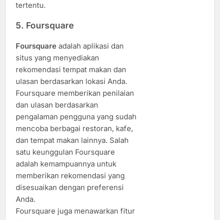
tertentu.
5.
Foursquare
Foursquare
adalah aplikasi dan
situs yang menyediakan
rekomendasi tempat makan dan
ulasan berdasarkan lokasi Anda.
Foursquare memberikan penilaian
dan ulasan berdasarkan
pengalaman pengguna yang sudah
mencoba berbagai restoran, kafe,
dan tempat makan lainnya. Salah
satu keunggulan Foursquare
adalah kemampuannya untuk
memberikan rekomendasi yang
disesuaikan dengan preferensi
Anda.
Foursquare juga menawarkan fitur