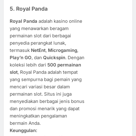
5.
Royal Panda
Royal Panda
adalah kasino online
yang menawarkan beragam
permainan slot dari berbagai
penyedia perangkat lunak,
termasuk
NetEnt
,
Microgaming
,
Play’n GO
, dan
Quickspin
. Dengan
koleksi lebih dari
500 permainan
slot
, Royal Panda adalah tempat
yang sempurna bagi pemain yang
mencari variasi besar dalam
permainan slot. Situs ini juga
menyediakan berbagai jenis bonus
dan promosi menarik yang dapat
meningkatkan pengalaman
bermain Anda.
Keunggulan: