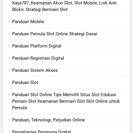
Kaya787, Keamanan Akun Slot, Slot Mobile, Link Anti
Blokir, Strategi Bermain Slot
Panduan Mobile
Panduan Pemula Slot Online Strategi Dasar
Panduan Platform Digital
Panduan Registrasi Digital
Panduan Sistem Akses
Panduan Slot
Panduan Slot Online Tips Memilih Situs Slot Edukasi
Pemain Slot Keamanan Bermain Slot Slot Online untuk
Pemula
Panduan, Teknologi, Perjudian Online
Pengalaman Pengguna Digital