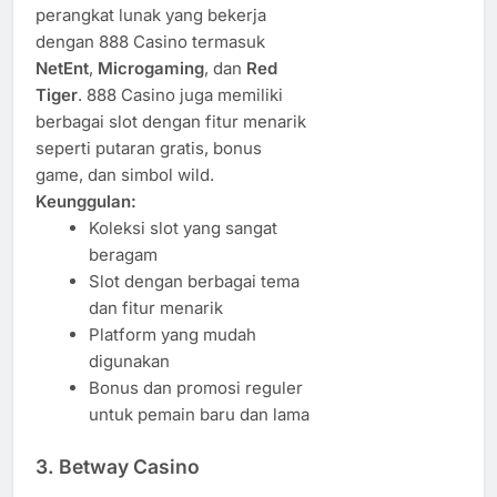
perangkat lunak yang bekerja
dengan 888 Casino termasuk
NetEnt
,
Microgaming
, dan
Red
Tiger
. 888 Casino juga memiliki
berbagai slot dengan fitur menarik
seperti putaran gratis, bonus
game, dan simbol wild.
Keunggulan:
Koleksi slot yang sangat
beragam
Slot dengan berbagai tema
dan fitur menarik
Platform yang mudah
digunakan
Bonus dan promosi reguler
untuk pemain baru dan lama
3.
Betway Casino