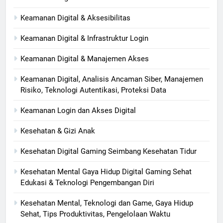
Keamanan Digital & Aksesibilitas
Keamanan Digital & Infrastruktur Login
Keamanan Digital & Manajemen Akses
Keamanan Digital, Analisis Ancaman Siber, Manajemen
Risiko, Teknologi Autentikasi, Proteksi Data
Keamanan Login dan Akses Digital
Kesehatan & Gizi Anak
Kesehatan Digital Gaming Seimbang Kesehatan Tidur
Kesehatan Mental Gaya Hidup Digital Gaming Sehat
Edukasi & Teknologi Pengembangan Diri
Kesehatan Mental, Teknologi dan Game, Gaya Hidup
Sehat, Tips Produktivitas, Pengelolaan Waktu