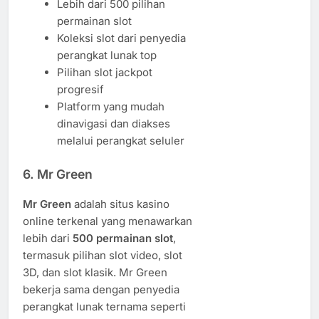
Lebih dari 500 pilihan
permainan slot
Koleksi slot dari penyedia
perangkat lunak top
Pilihan slot jackpot
progresif
Platform yang mudah
dinavigasi dan diakses
melalui perangkat seluler
6.
Mr Green
Mr Green
adalah situs kasino
online terkenal yang menawarkan
lebih dari
500 permainan slot
,
termasuk pilihan slot video, slot
3D, dan slot klasik. Mr Green
bekerja sama dengan penyedia
perangkat lunak ternama seperti