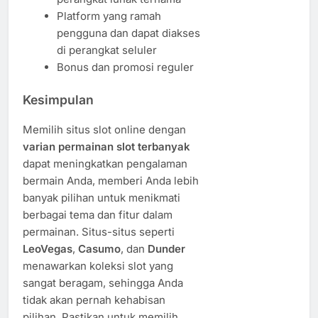
Platform yang ramah
pengguna dan dapat diakses
di perangkat seluler
Bonus dan promosi reguler
Kesimpulan
Memilih situs slot online dengan
varian permainan slot terbanyak
dapat meningkatkan pengalaman
bermain Anda, memberi Anda lebih
banyak pilihan untuk menikmati
berbagai tema dan fitur dalam
permainan. Situs-situs seperti
LeoVegas
,
Casumo
, dan
Dunder
menawarkan koleksi slot yang
sangat beragam, sehingga Anda
tidak akan pernah kehabisan
pilihan. Pastikan untuk memilih