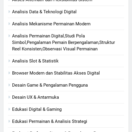
Analisis Data & Teknologi Digital
Analisis Mekanisme Permainan Modern
Analisis Permainan Digital,Studi Pola
Simbol,Pengalaman Pemain Berpengalaman,Struktur
Reel Konsisten,Observasi Visual Permainan
Analisis Slot & Statistik
Browser Modern dan Stabilitas Akses Digital
Desain Game & Pengalaman Pengguna
Desain UX & Antarmuka
Edukasi Digital & Gaming
Edukasi Permainan & Analisis Strategi