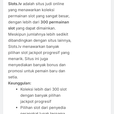
Slots.lv
adalah situs judi online
yang menawarkan koleksi
permainan slot yang sangat besar,
dengan lebih dari
300 permainan
slot
yang dapat dimainkan.
Meskipun jumlahnya lebih sedikit
dibandingkan dengan situs lainnya,
Slots.lv menawarkan banyak
pilihan slot jackpot progresif yang
menarik. Situs ini juga
menyediakan banyak bonus dan
promosi untuk pemain baru dan
setia.
Keunggulan:
Koleksi lebih dari 300 slot
dengan banyak pilihan
jackpot progresif
Pilihan slot dari penyedia
perangkat lunak ternama