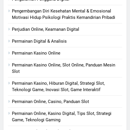
Pengembangan Diri Kesehatan Mental & Emosional
Motivasi Hidup Psikologi Praktis Kemandirian Pribadi
Perjudian Online, Keamanan Digital
Permainan Digital & Analisis
Permainan Kasino Online
Permainan Kasino Online, Slot Online, Panduan Mesin
Slot
Permainan Kasino, Hiburan Digital, Strategi Slot,
Teknologi Game, Inovasi Slot, Game Interaktif
Permainan Online, Casino, Panduan Slot
Permainan Online, Kasino Digital, Tips Slot, Strategi
Game, Teknologi Gaming