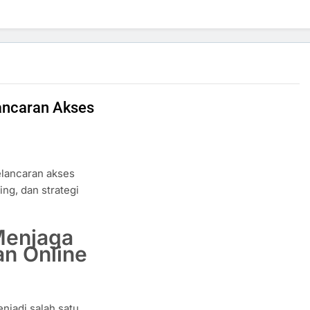
ancaran Akses
elancaran akses
ing, dan strategi
Menjaga
n Online
njadi salah satu