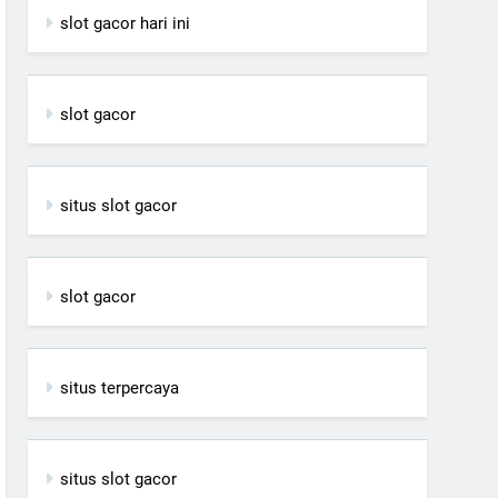
slot gacor hari ini
slot gacor
situs slot gacor
slot gacor
situs terpercaya
situs slot gacor