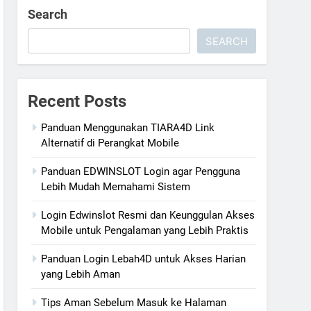
Search
SEARCH
Recent Posts
Panduan Menggunakan TIARA4D Link
Alternatif di Perangkat Mobile
Panduan EDWINSLOT Login agar Pengguna
Lebih Mudah Memahami Sistem
Login Edwinslot Resmi dan Keunggulan Akses
Mobile untuk Pengalaman yang Lebih Praktis
Panduan Login Lebah4D untuk Akses Harian
yang Lebih Aman
Tips Aman Sebelum Masuk ke Halaman