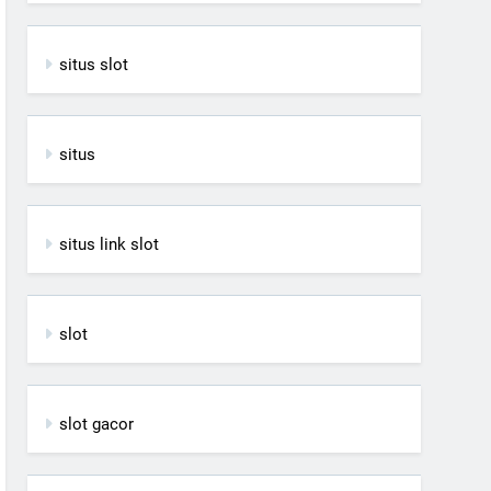
situs slot
situs
situs link slot
slot
slot gacor