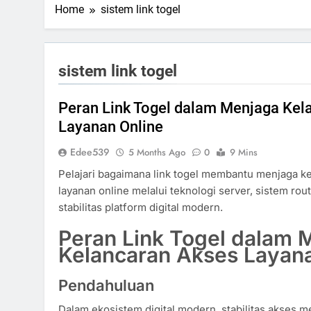
Home
sistem link togel
sistem link togel
Peran Link Togel dalam Menjaga Kel
Layanan Online
Edee539
5 Months Ago
0
9 Mins
Pelajari bagaimana link togel membantu menjaga k
layanan online melalui teknologi server, sistem rout
stabilitas platform digital modern.
Peran Link Togel dalam 
Kelancaran Akses Layana
Pendahuluan
Dalam ekosistem digital modern, stabilitas akses me