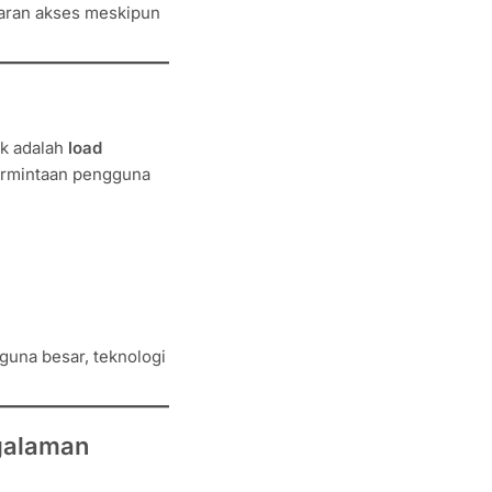
aran akses meskipun
nk adalah
load
permintaan pengguna
guna besar, teknologi
galaman