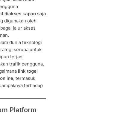
 Pengguna
pat diakses kapan saja
ng digunakan oleh
bagai jalur akses
nan.
alam dunia teknologi
rategi serupa untuk
pun terjadi
akan trafik pengguna.
agaimana
link togel
online
, termasuk
 dampaknya terhadap
am Platform