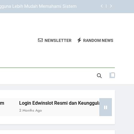
gguna Lebih Mudah Memahami Sistem
 untuk Pengalaman yang Lebih Praktis
 untuk Akses Harian yang Lebih Aman
NEWSLETTER
RANDOM NEWS
 Link Alternatif di Perangkat Mobile
gguna Lebih Mudah Memahami Sistem
sional. Solusi Cepat Dan Terpercaya.
 untuk Pengalaman yang Lebih Praktis
 untuk Akses Harian yang Lebih Aman
in Edwinslot Resmi dan Keunggulan Akses Mobile untuk Peng
nths Ago