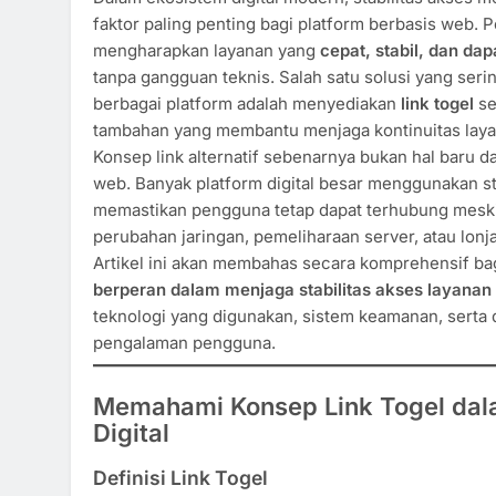
faktor paling penting bagi platform berbasis web.
mengharapkan layanan yang
cepat, stabil, dan da
tanpa gangguan teknis. Salah satu solusi yang seri
berbagai platform adalah menyediakan
link togel
se
tambahan yang membantu menjaga kontinuitas laya
Konsep link alternatif sebenarnya bukan hal baru d
web. Banyak platform digital besar menggunakan st
memastikan pengguna tetap dapat terhubung meski
perubahan jaringan, pemeliharaan server, atau lonj
Artikel ini akan membahas secara komprehensif b
berperan dalam menjaga stabilitas akses layanan 
teknologi yang digunakan, sistem keamanan, serta
pengalaman pengguna.
Memahami Konsep Link Togel dal
Digital
Definisi Link Togel