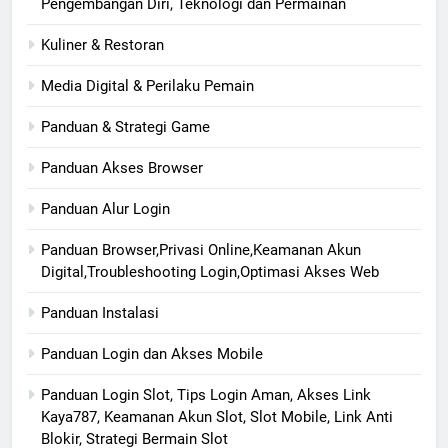
Pengembangan Diri, Teknologi dan Permainan
Kuliner & Restoran
Media Digital & Perilaku Pemain
Panduan & Strategi Game
Panduan Akses Browser
Panduan Alur Login
Panduan Browser,Privasi Online,Keamanan Akun
Digital,Troubleshooting Login,Optimasi Akses Web
Panduan Instalasi
Panduan Login dan Akses Mobile
Panduan Login Slot, Tips Login Aman, Akses Link
Kaya787, Keamanan Akun Slot, Slot Mobile, Link Anti
Blokir, Strategi Bermain Slot