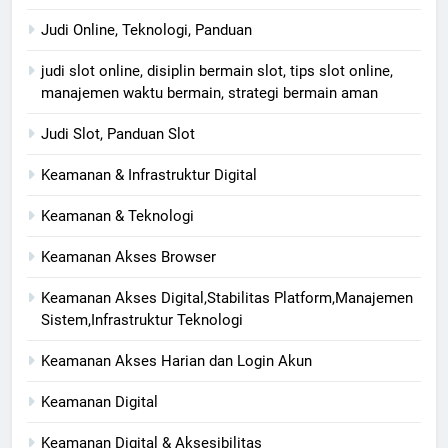
Judi Online, Teknologi, Panduan
judi slot online, disiplin bermain slot, tips slot online,
manajemen waktu bermain, strategi bermain aman
Judi Slot, Panduan Slot
Keamanan & Infrastruktur Digital
Keamanan & Teknologi
Keamanan Akses Browser
Keamanan Akses Digital,Stabilitas Platform,Manajemen
Sistem,Infrastruktur Teknologi
Keamanan Akses Harian dan Login Akun
Keamanan Digital
Keamanan Digital & Aksesibilitas