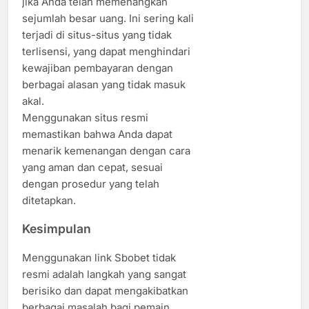
jika Anda telah memenangkan
sejumlah besar uang. Ini sering kali
terjadi di situs-situs yang tidak
terlisensi, yang dapat menghindari
kewajiban pembayaran dengan
berbagai alasan yang tidak masuk
akal.
Menggunakan situs resmi
memastikan bahwa Anda dapat
menarik kemenangan dengan cara
yang aman dan cepat, sesuai
dengan prosedur yang telah
ditetapkan.
Kesimpulan
Menggunakan link Sbobet tidak
resmi adalah langkah yang sangat
berisiko dan dapat mengakibatkan
berbagai masalah bagi pemain,