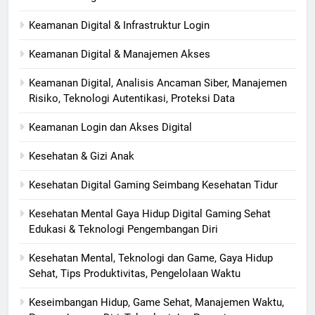
Keamanan Digital & Infrastruktur Login
Keamanan Digital & Manajemen Akses
Keamanan Digital, Analisis Ancaman Siber, Manajemen
Risiko, Teknologi Autentikasi, Proteksi Data
Keamanan Login dan Akses Digital
Kesehatan & Gizi Anak
Kesehatan Digital Gaming Seimbang Kesehatan Tidur
Kesehatan Mental Gaya Hidup Digital Gaming Sehat
Edukasi & Teknologi Pengembangan Diri
Kesehatan Mental, Teknologi dan Game, Gaya Hidup
Sehat, Tips Produktivitas, Pengelolaan Waktu
Keseimbangan Hidup, Game Sehat, Manajemen Waktu,