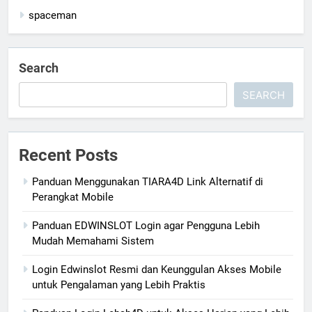
spaceman
Search
SEARCH
Recent Posts
Panduan Menggunakan TIARA4D Link Alternatif di
Perangkat Mobile
Panduan EDWINSLOT Login agar Pengguna Lebih
Mudah Memahami Sistem
Login Edwinslot Resmi dan Keunggulan Akses Mobile
untuk Pengalaman yang Lebih Praktis