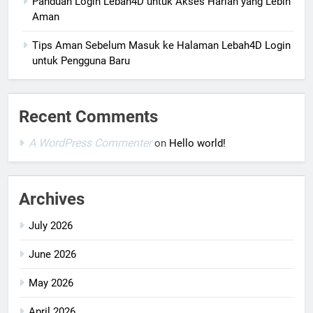
Panduan Login Lebah4D untuk Akses Harian yang Lebih
Aman
Tips Aman Sebelum Masuk ke Halaman Lebah4D Login
untuk Pengguna Baru
Recent Comments
A WordPress Commenter
on
Hello world!
Archives
July 2026
June 2026
May 2026
April 2026