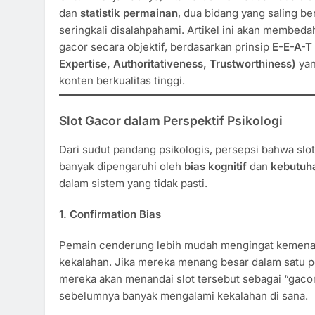
dan
statistik permainan
, dua bidang yang saling b
seringkali disalahpahami. Artikel ini akan membed
gacor secara objektif, berdasarkan prinsip
E-E-A-T
Expertise, Authoritativeness, Trustworthiness)
yan
konten berkualitas tinggi.
Slot Gacor dalam Perspektif Psikologi
Dari sudut pandang psikologis, persepsi bahwa slo
banyak dipengaruhi oleh
bias kognitif
dan
kebutuha
dalam sistem yang tidak pasti.
1.
Confirmation Bias
Pemain cenderung lebih mudah mengingat kemena
kekalahan. Jika mereka menang besar dalam satu p
mereka akan menandai slot tersebut sebagai “gaco
sebelumnya banyak mengalami kekalahan di sana.