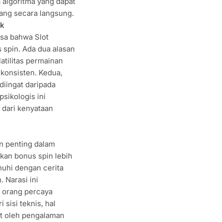
a algoritma yang dapat
ang secara langsung.
ak
sa bahwa Slot
spin. Ada dua alasan
atilitas permainan
 konsisten. Kedua,
diingat daripada
sikologis ini
 dari kenyataan
n penting dalam
an bonus spin lebih
nuhi dengan cerita
 Narasi ini
 orang percaya
sisi teknis, hal
at oleh pengalaman