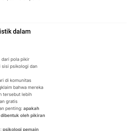
istik dalam
dari pola pikir
 sisi psikologi dan
ri di komunitas
ngklaim bahwa mereka
 tersebut lebih
n gratis
an penting:
apakah
dibentuk oleh pikiran
i:
psikologi pemain