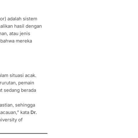
r) adalah sistem
likan hasil dengan
an, atau jenis
si bahwa mereka
lam situasi acak.
rurutan, pemain
ut sedang berada
astian, sehingga
acauan,” kata
Dr.
niversity of