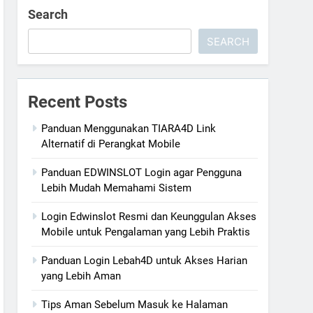
Search
SEARCH
Recent Posts
Panduan Menggunakan TIARA4D Link
Alternatif di Perangkat Mobile
Panduan EDWINSLOT Login agar Pengguna
Lebih Mudah Memahami Sistem
Login Edwinslot Resmi dan Keunggulan Akses
Mobile untuk Pengalaman yang Lebih Praktis
Panduan Login Lebah4D untuk Akses Harian
yang Lebih Aman
Tips Aman Sebelum Masuk ke Halaman