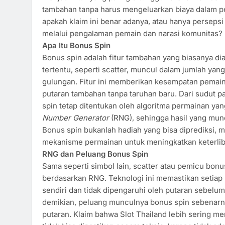
tambahan tanpa harus mengeluarkan biaya dalam 
apakah klaim ini benar adanya, atau hanya persepsi
melalui pengalaman pemain dan narasi komunitas?
Apa Itu Bonus Spin
Bonus spin adalah fitur tambahan yang biasanya dia
tertentu, seperti scatter, muncul dalam jumlah yan
gulungan. Fitur ini memberikan kesempatan pemai
putaran tambahan tanpa taruhan baru. Dari sudut p
spin tetap ditentukan oleh algoritma permainan ya
Number Generator
(RNG), sehingga hasil yang munc
Bonus spin bukanlah hadiah yang bisa diprediksi, m
mekanisme permainan untuk meningkatkan keterlib
RNG dan Peluang Bonus Spin
Sama seperti simbol lain, scatter atau pemicu bonu
berdasarkan RNG. Teknologi ini memastikan setiap 
sendiri dan tidak dipengaruhi oleh putaran sebelu
demikian, peluang munculnya bonus spin sebenarn
putaran. Klaim bahwa Slot Thailand lebih sering m