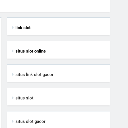
link slot
situs slot online
situs link slot gacor
situs slot
situs slot gacor