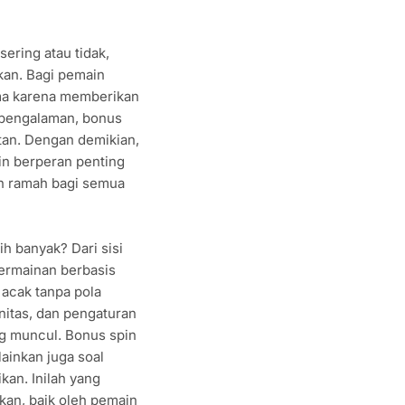
ering atau tidak,
ikan. Bagi pemain
tama karena memberikan
rpengalaman, bonus
tan. Dengan demikian,
in berperan penting
n ramah bagi semua
h banyak? Dari sisi
permainan berbasis
acak tanpa pola
itas, dan pengaturan
ing muncul. Bonus spin
ainkan juga soal
kan. Inilah yang
kan, baik oleh pemain