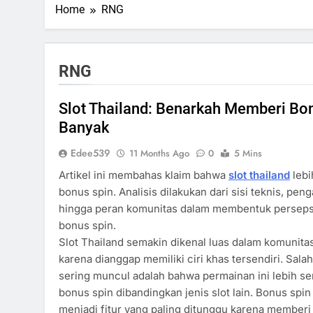
Home
RNG
RNG
Slot Thailand: Benarkah Memberi Bon
Banyak
Edee539
11 Months Ago
0
5 Mins
Artikel ini membahas klaim bahwa
slot thailand
lebi
bonus spin. Analisis dilakukan dari sisi teknis, pe
hingga peran komunitas dalam membentuk persepsi
bonus spin.
Slot Thailand semakin dikenal luas dalam komunitas
karena dianggap memiliki ciri khas tersendiri. Sal
sering muncul adalah bahwa permainan ini lebih s
bonus spin dibandingkan jenis slot lain. Bonus spin 
menjadi fitur yang paling ditunggu karena member