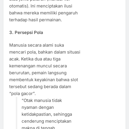
otomatis). Ini menciptakan ilusi
bahwa mereka memiliki pengaruh
terhadap hasil permainan.
3.
Persepsi Pola
Manusia secara alami suka
mencari pola, bahkan dalam situasi
acak. Ketika dua atau tiga
kemenangan muncul secara
berurutan, pemain langsung
membentuk keyakinan bahwa slot
tersebut sedang berada dalam
“pola gacor”.
“Otak manusia tidak
nyaman dengan
ketidakpastian, sehingga
cenderung menciptakan
makna di tengah