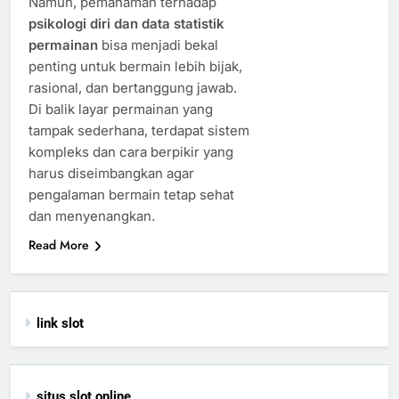
Namun, pemahaman terhadap
psikologi diri dan data statistik
permainan
bisa menjadi bekal
penting untuk bermain lebih bijak,
rasional, dan bertanggung jawab.
Di balik layar permainan yang
tampak sederhana, terdapat sistem
kompleks dan cara berpikir yang
harus diseimbangkan agar
pengalaman bermain tetap sehat
dan menyenangkan.
Read More
link slot
situs slot online