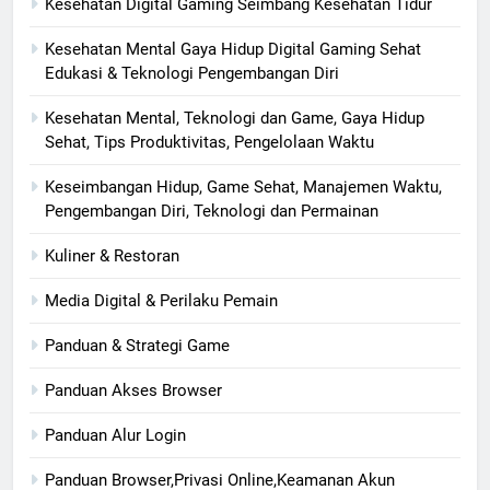
Kesehatan Digital Gaming Seimbang Kesehatan Tidur
Kesehatan Mental Gaya Hidup Digital Gaming Sehat
Edukasi & Teknologi Pengembangan Diri
Kesehatan Mental, Teknologi dan Game, Gaya Hidup
Sehat, Tips Produktivitas, Pengelolaan Waktu
Keseimbangan Hidup, Game Sehat, Manajemen Waktu,
Pengembangan Diri, Teknologi dan Permainan
Kuliner & Restoran
Media Digital & Perilaku Pemain
Panduan & Strategi Game
Panduan Akses Browser
Panduan Alur Login
Panduan Browser,Privasi Online,Keamanan Akun