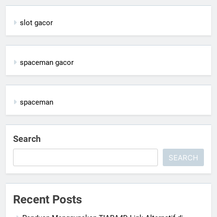
slot gacor
spaceman gacor
spaceman
Search
SEARCH
Recent Posts