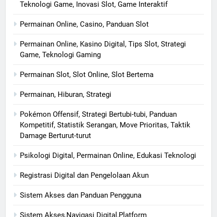
Teknologi Game, Inovasi Slot, Game Interaktif
Permainan Online, Casino, Panduan Slot
Permainan Online, Kasino Digital, Tips Slot, Strategi
Game, Teknologi Gaming
Permainan Slot, Slot Online, Slot Bertema
Permainan, Hiburan, Strategi
Pokémon Offensif, Strategi Bertubi-tubi, Panduan
Kompetitif, Statistik Serangan, Move Prioritas, Taktik
Damage Berturut-turut
Psikologi Digital, Permainan Online, Edukasi Teknologi
Registrasi Digital dan Pengelolaan Akun
Sistem Akses dan Panduan Pengguna
Sistem Akses,Navigasi Digital,Platform