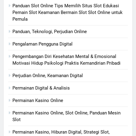
Panduan Slot Online Tips Memilih Situs Slot Edukasi
Pemain Slot Keamanan Bermain Slot Slot Online untuk
Pemula
Panduan, Teknologi, Perjudian Online
Pengalaman Pengguna Digital
Pengembangan Diri Kesehatan Mental & Emosional
Motivasi Hidup Psikologi Praktis Kemandirian Pribadi
Perjudian Online, Keamanan Digital
Permainan Digital & Analisis
Permainan Kasino Online
Permainan Kasino Online, Slot Online, Panduan Mesin
Slot
Permainan Kasino, Hiburan Digital, Strategi Slot,