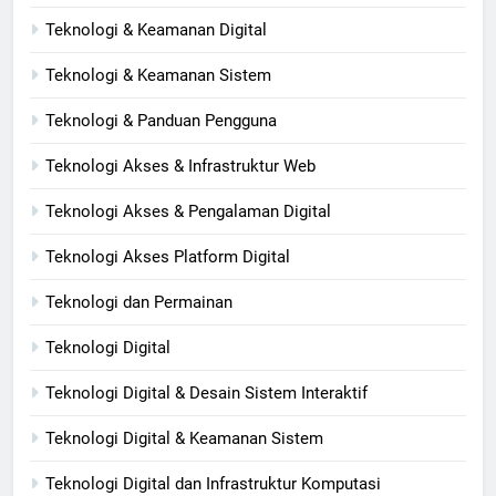
Teknologi & Keamanan Digital
Teknologi & Keamanan Sistem
Teknologi & Panduan Pengguna
Teknologi Akses & Infrastruktur Web
Teknologi Akses & Pengalaman Digital
Teknologi Akses Platform Digital
Teknologi dan Permainan
Teknologi Digital
Teknologi Digital & Desain Sistem Interaktif
Teknologi Digital & Keamanan Sistem
Teknologi Digital dan Infrastruktur Komputasi