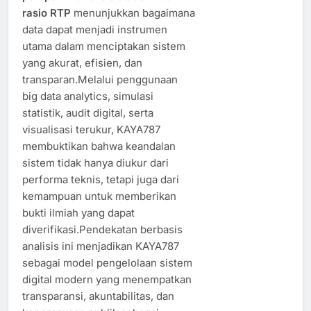
rasio RTP
menunjukkan bagaimana
data dapat menjadi instrumen
utama dalam menciptakan sistem
yang akurat, efisien, dan
transparan.Melalui penggunaan
big data analytics, simulasi
statistik, audit digital, serta
visualisasi terukur, KAYA787
membuktikan bahwa keandalan
sistem tidak hanya diukur dari
performa teknis, tetapi juga dari
kemampuan untuk memberikan
bukti ilmiah yang dapat
diverifikasi.Pendekatan berbasis
analisis ini menjadikan KAYA787
sebagai model pengelolaan sistem
digital modern yang menempatkan
transparansi, akuntabilitas, dan