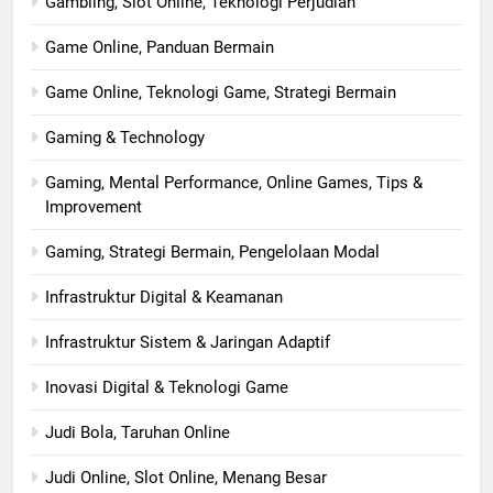
Gambling, Slot Online, Teknologi Perjudian
Game Online, Panduan Bermain
Game Online, Teknologi Game, Strategi Bermain
Gaming & Technology
Gaming, Mental Performance, Online Games, Tips &
Improvement
Gaming, Strategi Bermain, Pengelolaan Modal
Infrastruktur Digital & Keamanan
Infrastruktur Sistem & Jaringan Adaptif
Inovasi Digital & Teknologi Game
Judi Bola, Taruhan Online
Judi Online, Slot Online, Menang Besar