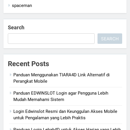
spaceman
Search
SEARCH
Recent Posts
Panduan Menggunakan TIARA4D Link Alternatif di
Perangkat Mobile
Panduan EDWINSLOT Login agar Pengguna Lebih
Mudah Memahami Sistem
Login Edwinslot Resmi dan Keunggulan Akses Mobile
untuk Pengalaman yang Lebih Praktis
Panduan Login Lebah4D untuk Akses Harian yang Lebih