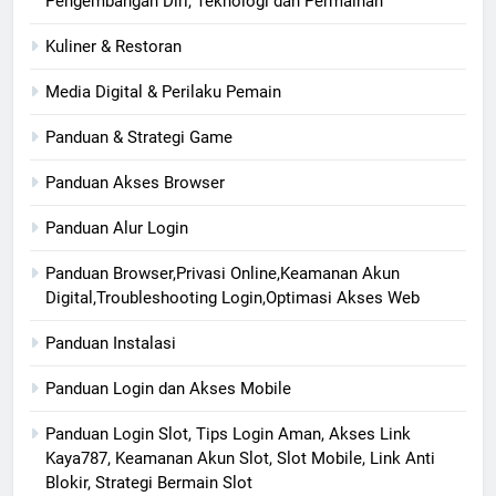
Pengembangan Diri, Teknologi dan Permainan
Kuliner & Restoran
Media Digital & Perilaku Pemain
Panduan & Strategi Game
Panduan Akses Browser
Panduan Alur Login
Panduan Browser,Privasi Online,Keamanan Akun
Digital,Troubleshooting Login,Optimasi Akses Web
Panduan Instalasi
Panduan Login dan Akses Mobile
Panduan Login Slot, Tips Login Aman, Akses Link
Kaya787, Keamanan Akun Slot, Slot Mobile, Link Anti
Blokir, Strategi Bermain Slot