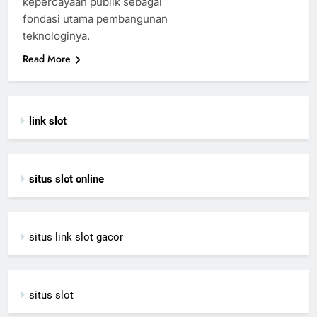
kepercayaan publik sebagai
fondasi utama pembangunan
teknologinya.
Read More
link slot
situs slot online
situs link slot gacor
situs slot