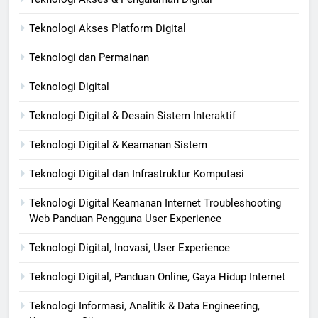
Teknologi Akses Platform Digital
Teknologi dan Permainan
Teknologi Digital
Teknologi Digital & Desain Sistem Interaktif
Teknologi Digital & Keamanan Sistem
Teknologi Digital dan Infrastruktur Komputasi
Teknologi Digital Keamanan Internet Troubleshooting
Web Panduan Pengguna User Experience
Teknologi Digital, Inovasi, User Experience
Teknologi Digital, Panduan Online, Gaya Hidup Internet
Teknologi Informasi, Analitik & Data Engineering,