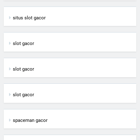
situs slot gacor
slot gacor
slot gacor
slot gacor
spaceman gacor