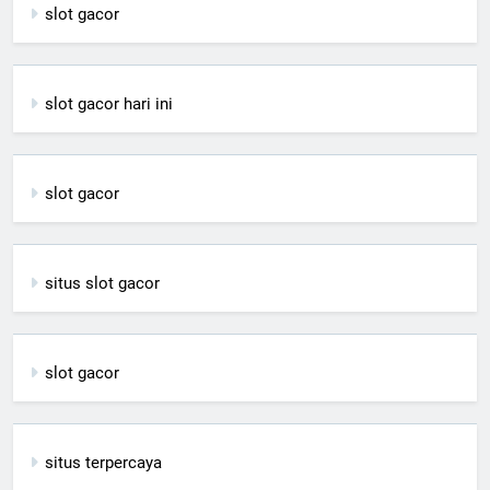
slot gacor
slot gacor hari ini
slot gacor
situs slot gacor
slot gacor
situs terpercaya