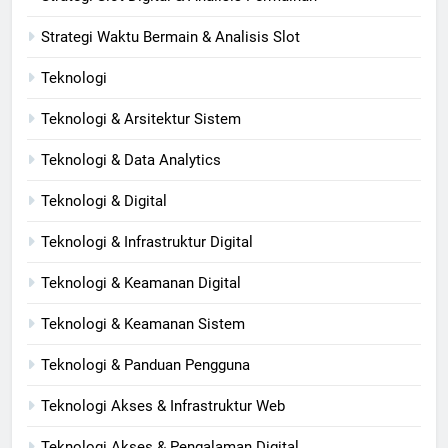
Strategi Waktu Bermain & Analisis Slot
Teknologi
Teknologi & Arsitektur Sistem
Teknologi & Data Analytics
Teknologi & Digital
Teknologi & Infrastruktur Digital
Teknologi & Keamanan Digital
Teknologi & Keamanan Sistem
Teknologi & Panduan Pengguna
Teknologi Akses & Infrastruktur Web
Teknologi Akses & Pengalaman Digital