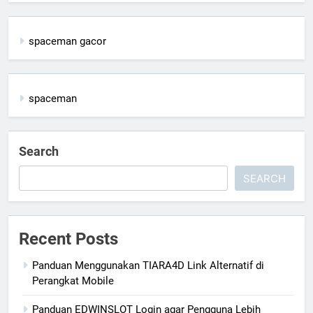
spaceman gacor
spaceman
Search
SEARCH
Recent Posts
Panduan Menggunakan TIARA4D Link Alternatif di
Perangkat Mobile
Panduan EDWINSLOT Login agar Pengguna Lebih