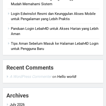
Mudah Memahami Sistem
Login Edwinslot Resmi dan Keunggulan Akses Mobile
untuk Pengalaman yang Lebih Praktis
Panduan Login Lebah4D untuk Akses Harian yang Lebih
Aman
Tips Aman Sebelum Masuk ke Halaman Lebah4D Login
untuk Pengguna Baru
Recent Comments
A WordPress Commenter
on
Hello world!
Archives
July 2026