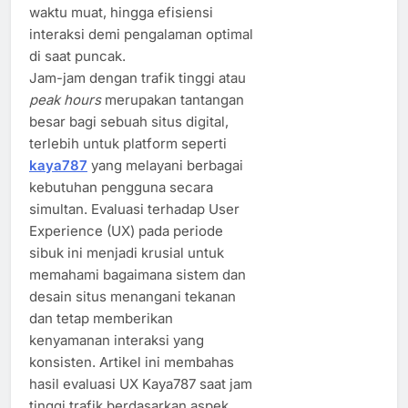
waktu muat, hingga efisiensi
interaksi demi pengalaman optimal
di saat puncak.
Jam-jam dengan trafik tinggi atau
peak hours
merupakan tantangan
besar bagi sebuah situs digital,
terlebih untuk platform seperti
kaya787
yang melayani berbagai
kebutuhan pengguna secara
simultan. Evaluasi terhadap User
Experience (UX) pada periode
sibuk ini menjadi krusial untuk
memahami bagaimana sistem dan
desain situs menangani tekanan
dan tetap memberikan
kenyamanan interaksi yang
konsisten. Artikel ini membahas
hasil evaluasi UX Kaya787 saat jam
tinggi trafik berdasarkan aspek