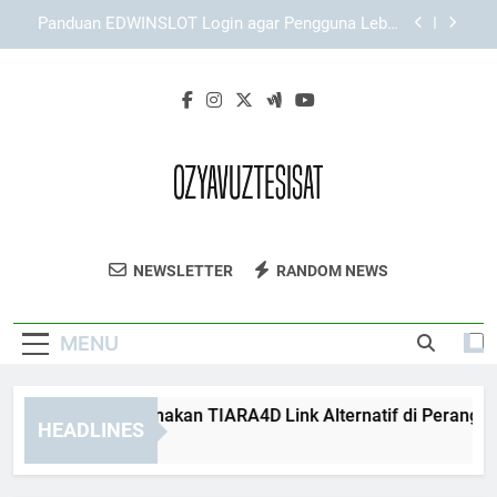
Skip
Login Edwinslot Resmi dan Keunggulan Akses
to
Mobile untuk Pengalaman yang Lebih Praktis
content
Panduan Login Lebah4D untuk Akses Harian yang
Lebih Aman
Panduan Menggunakan TIARA4D Link Alternatif di
Perangkat Mobile
Panduan EDWINSLOT Login agar Pengguna Lebih
Mudah Memahami Sistem
Login Edwinslot Resmi dan Keunggulan Akses
Mobile untuk Pengalaman yang Lebih Praktis
Ozyavuz Tesisat
Ozyavuz Tesisat Menyediakan Layanan
Panduan Login Lebah4D untuk Akses Harian yang
NEWSLETTER
RANDOM NEWS
Lebih Aman
Perbaikan Dan Instalasi Pipa Profesional.
Solusi Cepat Dan Terpercaya.
MENU
nduan Menggunakan TIARA4D Link Alternatif di Perangkat Mo
HEADLINES
Weeks Ago