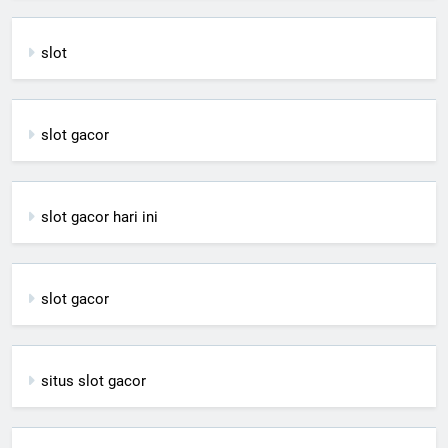
slot
slot gacor
slot gacor hari ini
slot gacor
situs slot gacor