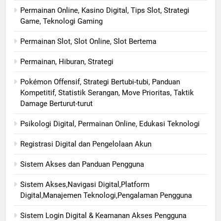
Permainan Online, Kasino Digital, Tips Slot, Strategi
Game, Teknologi Gaming
Permainan Slot, Slot Online, Slot Bertema
Permainan, Hiburan, Strategi
Pokémon Offensif, Strategi Bertubi-tubi, Panduan
Kompetitif, Statistik Serangan, Move Prioritas, Taktik
Damage Berturut-turut
Psikologi Digital, Permainan Online, Edukasi Teknologi
Registrasi Digital dan Pengelolaan Akun
Sistem Akses dan Panduan Pengguna
Sistem Akses,Navigasi Digital,Platform
Digital,Manajemen Teknologi,Pengalaman Pengguna
Sistem Login Digital & Keamanan Akses Pengguna