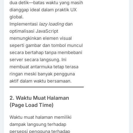
dua detik—batas waktu yang masih
dianggap ideal dalam praktik UX
global.
Implementasi
lazy loading
dan
optimalisasi JavaScript
memungkinkan elemen visual
seperti gambar dan tombol muncul
secara bertahap tanpa membebani
server secara langsung. Ini
membuat antarmuka tetap terasa
ringan meski banyak pengguna
aktif dalam waktu bersamaan.
2.
Waktu Muat Halaman
(Page Load Time)
Waktu muat halaman memiliki
dampak langsung terhadap
persepsi pengguna terhadap