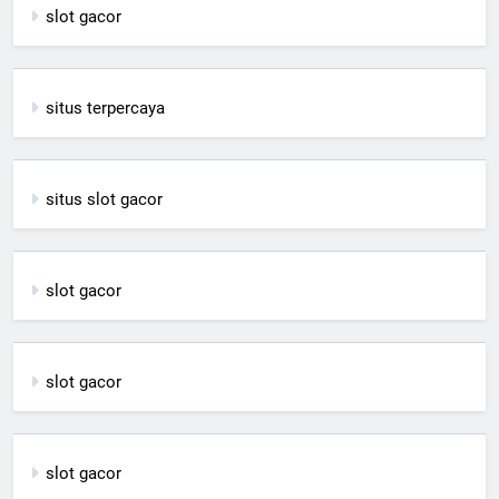
slot gacor
situs terpercaya
situs slot gacor
slot gacor
slot gacor
slot gacor