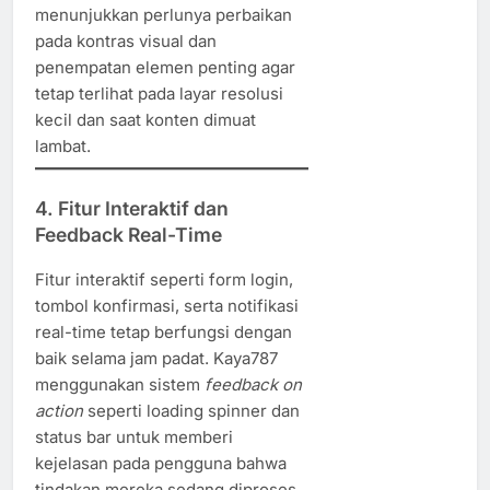
menunjukkan perlunya perbaikan
pada kontras visual dan
penempatan elemen penting agar
tetap terlihat pada layar resolusi
kecil dan saat konten dimuat
lambat.
4.
Fitur Interaktif dan
Feedback Real-Time
Fitur interaktif seperti form login,
tombol konfirmasi, serta notifikasi
real-time tetap berfungsi dengan
baik selama jam padat. Kaya787
menggunakan sistem
feedback on
action
seperti loading spinner dan
status bar untuk memberi
kejelasan pada pengguna bahwa
tindakan mereka sedang diproses.