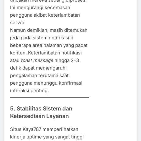
Ini mengurangi kecemasan
pengguna akibat keterlambatan
server.
Namun demikian, masih ditemukan
jeda pada sistem notifikasi di
beberapa area halaman yang padat
konten. Keterlambatan notifikasi
atau
toast message
hingga 2–3
detik dapat memengaruhi
pengalaman terutama saat
pengguna menunggu konfirmasi
interaksi penting.
5.
Stabilitas Sistem dan
Ketersediaan Layanan
Situs Kaya787 memperlihatkan
kinerja uptime yang sangat tinggi