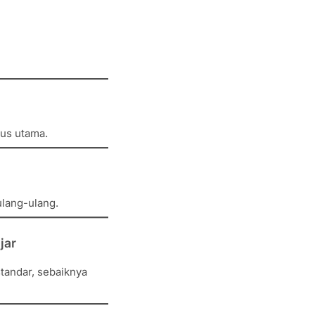
tus utama.
ulang-ulang.
jar
 standar, sebaiknya