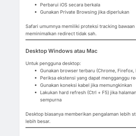
Perbarui iOS secara berkala
Gunakan Private Browsing jika diperlukan
Safari umumnya memiliki proteksi tracking bawaa
meminimalkan redirect tidak sah.
Desktop Windows atau Mac
Untuk pengguna desktop:
Gunakan browser terbaru (Chrome, Firefox,
Periksa ekstensi yang dapat mengganggu re
Gunakan koneksi kabel jika memungkinkan
Lakukan hard refresh (Ctrl + F5) jika halama
sempurna
Desktop biasanya memberikan pengalaman lebih st
lebih besar.