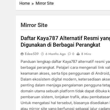
Home
Mirror Site
Mirror Site
Daftar Kaya787 Alternatif Resmi yan
Digunakan di Berbagai Perangkat
Edee539
6 Months Ago
0
8 Mins
Panduan lengkap daftar Kaya787 alternatif resmi y
berbagai perangkat. Pelajari cara mengenali link va
keamanan akses, serta tips penggunaan di Android,
Dalam ekosistem digital modern, ketersediaan akse
penting dalam menjaga pengalaman pengguna tetap
domain utama sebuah platform tidak dapat dibuka 
pembaruan sistem, lonjakan trafik, atau pembatasan
Untuk mengatasi hal tersebut, biasanya disediakan l
atau mirror site yang berfungsi sebagai jalur cadan