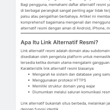
Bagi pengguna, memahami daftar alternatif resmi 
di berbagai perangkat sangat penting agar tidak ter
palsu atau pengalihan berbahaya. Artikel ini memb
komprehensif bagaimana mengenali dan menggun
alternatif resmi dengan aman di Android, iPhone, 
Apa Itu Link Alternatif Resmi?
Link alternatif resmi adalah domain atau subdomai
disediakan oleh pengelola platform untuk memastik
tersedia ketika domain utama mengalami gangguan
Karakteristik link alternatif resmi biasanya:
Mengarah ke sistem dan database yang sam
Menggunakan protokol HTTPS
Memiliki struktur domain yang wajar
Diumumkan melalui saluran komunikasi resm
Link alternatif bukanlah situs berbeda, melainkan j
dengan fungsi identik.