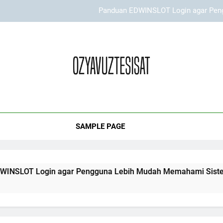
Panduan EDWINSLOT Login agar Pen
Login Edwinslot Resmi dan Keunggulan Akses Mobile
Panduan Login Lebah4D
Panduan Menggunakan TIARA4D
avuz Tesisat
Panduan EDWINSLOT Login agar Pen
sisat Menyediakan Layanan Perbaikan Dan Instalasi Pipa Profe
Login Edwinslot Resmi dan Keunggulan Akses Mobile
SAMPLE PAGE
Panduan Login Lebah4D
gin agar Pengguna Lebih Mudah Memahami Sistem
Lo
2 M