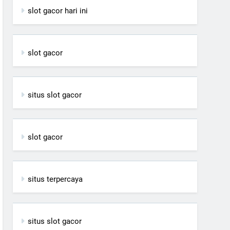
slot gacor hari ini
slot gacor
situs slot gacor
slot gacor
situs terpercaya
situs slot gacor