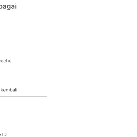
bagai
 cache
 kembali.
 ID