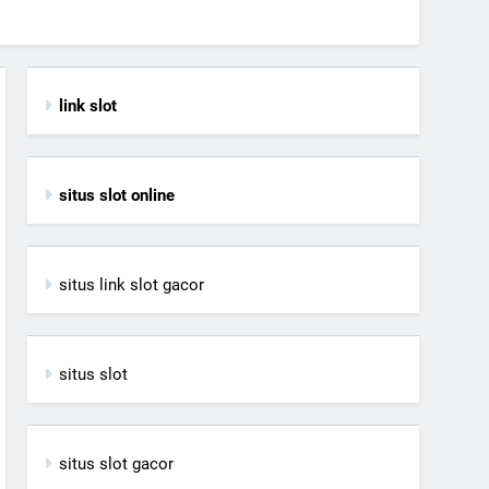
link slot
situs slot online
situs link slot gacor
situs slot
situs slot gacor