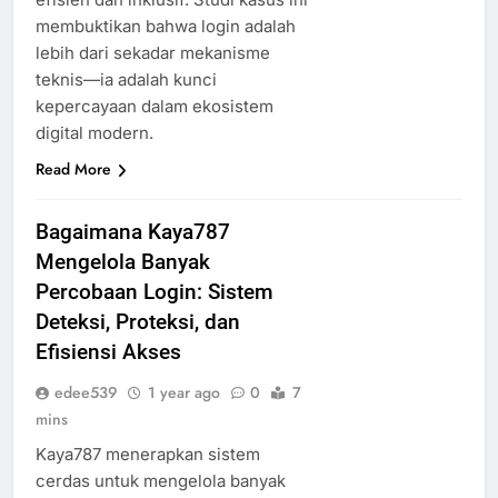
membuktikan bahwa login adalah
lebih dari sekadar mekanisme
teknis—ia adalah kunci
kepercayaan dalam ekosistem
digital modern.
Read More
Bagaimana Kaya787
Mengelola Banyak
Percobaan Login: Sistem
Deteksi, Proteksi, dan
Efisiensi Akses
edee539
1 year ago
0
7
mins
Kaya787 menerapkan sistem
cerdas untuk mengelola banyak