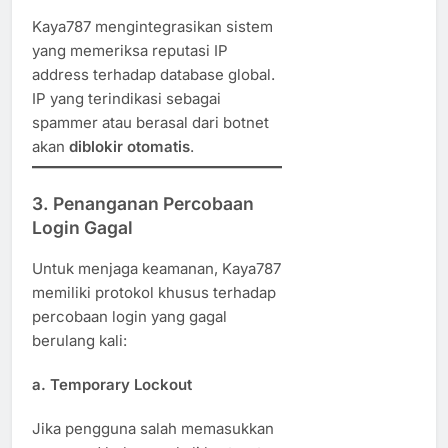
Kaya787 mengintegrasikan sistem
yang memeriksa reputasi IP
address terhadap database global.
IP yang terindikasi sebagai
spammer atau berasal dari botnet
akan
diblokir otomatis
.
3. Penanganan Percobaan
Login Gagal
Untuk menjaga keamanan, Kaya787
memiliki protokol khusus terhadap
percobaan login yang gagal
berulang kali:
a.
Temporary Lockout
Jika pengguna salah memasukkan