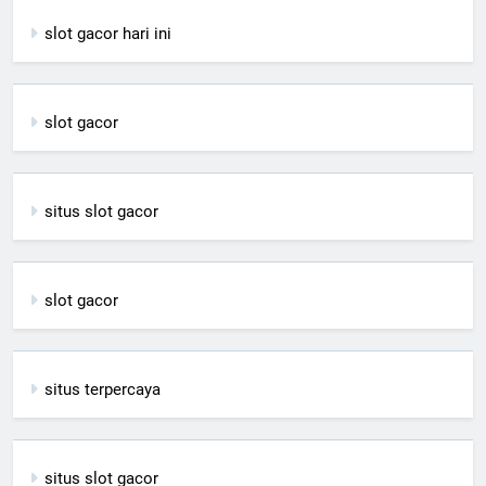
slot gacor hari ini
slot gacor
situs slot gacor
slot gacor
situs terpercaya
situs slot gacor