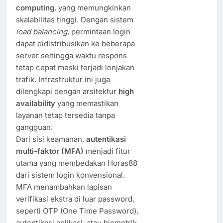
computing
, yang memungkinkan
skalabilitas tinggi. Dengan sistem
load balancing
, permintaan login
dapat didistribusikan ke beberapa
server sehingga waktu respons
tetap cepat meski terjadi lonjakan
trafik. Infrastruktur ini juga
dilengkapi dengan arsitektur
high
availability
yang memastikan
layanan tetap tersedia tanpa
gangguan.
Dari sisi keamanan,
autentikasi
multi-faktor (MFA)
menjadi fitur
utama yang membedakan Horas88
dari sistem login konvensional.
MFA menambahkan lapisan
verifikasi ekstra di luar password,
seperti OTP (One Time Password),
autentikasi aplikasi, atau biometrik.