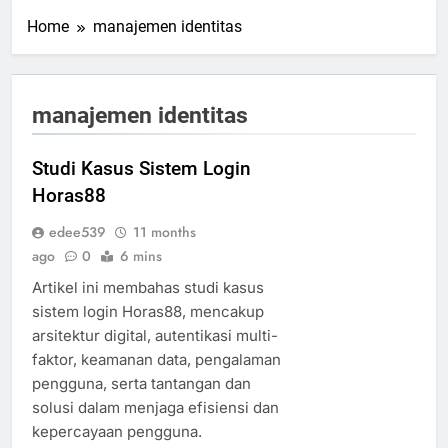
Home
manajemen identitas
manajemen identitas
Studi Kasus Sistem Login
Horas88
edee539
11 months
ago
0
6 mins
Artikel ini membahas studi kasus
sistem login Horas88, mencakup
arsitektur digital, autentikasi multi-
faktor, keamanan data, pengalaman
pengguna, serta tantangan dan
solusi dalam menjaga efisiensi dan
kepercayaan pengguna.