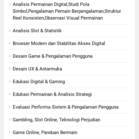
Analisis Permainan Digital,Studi Pola
Simbol,Pengalaman Pemain Berpengalaman,Struktur
Reel Konsisten,Observasi Visual Permainan
Analisis Slot & Statistik
Browser Modern dan Stabilitas Akses Digital
Desain Game & Pengalaman Pengguna
Desain UX & Antarmuka
Edukasi Digital & Gaming
Edukasi Permainan & Analisis Strategi
Evaluasi Performa Sistem & Pengalaman Pengguna
Gambling, Slot Online, Teknologi Perjudian
Game Online, Panduan Bermain