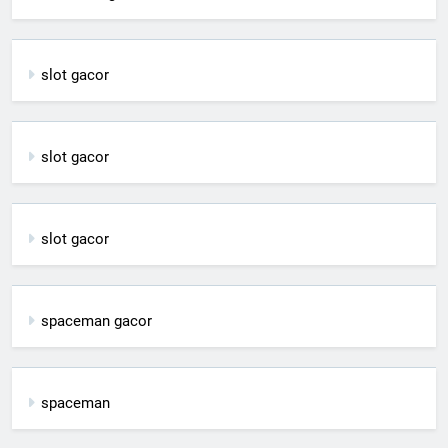
slot gacor
slot gacor
slot gacor
spaceman gacor
spaceman