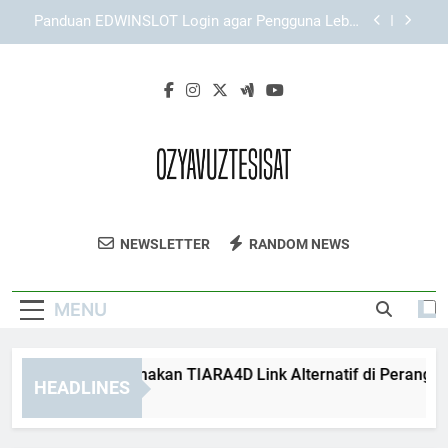
Skip
Login Edwinslot Resmi dan Keunggulan Akses
to
Mobile untuk Pengalaman yang Lebih Praktis
content
Panduan Login Lebah4D untuk Akses Harian yang
Lebih Aman
Panduan Menggunakan TIARA4D Link Alternatif di
Perangkat Mobile
Panduan EDWINSLOT Login agar Pengguna Lebih
Mudah Memahami Sistem
Login Edwinslot Resmi dan Keunggulan Akses
Mobile untuk Pengalaman yang Lebih Praktis
Ozyavuz Tesisat
Ozyavuz Tesisat Menyediakan Layanan
Panduan Login Lebah4D untuk Akses Harian yang
NEWSLETTER
RANDOM NEWS
Lebih Aman
Perbaikan Dan Instalasi Pipa Profesional.
Solusi Cepat Dan Terpercaya.
MENU
nduan Menggunakan TIARA4D Link Alternatif di Perangkat Mo
HEADLINES
Weeks Ago