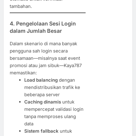
tambahan.
4. Pengelolaan Sesi Login
dalam Jumlah Besar
Dalam skenario di mana banyak
pengguna sah login secara
bersamaan—misalnya saat event
promosi atau jam sibuk—Kaya787
memastikan:
Load balancing
dengan
mendistribusikan trafik ke
beberapa server
Caching dinamis
untuk
mempercepat validasi login
tanpa memproses ulang
data
Sistem fallback
untuk