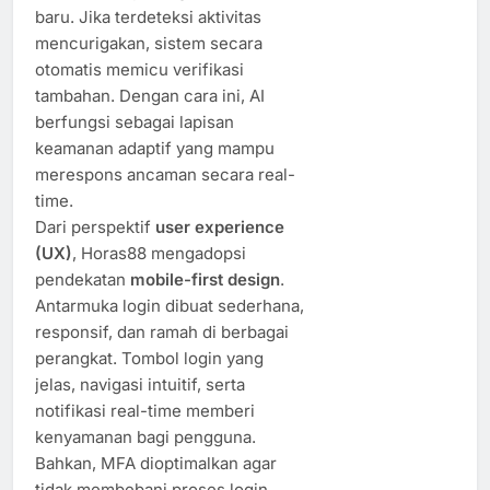
baru. Jika terdeteksi aktivitas
mencurigakan, sistem secara
otomatis memicu verifikasi
tambahan. Dengan cara ini, AI
berfungsi sebagai lapisan
keamanan adaptif yang mampu
merespons ancaman secara real-
time.
Dari perspektif
user experience
(UX)
, Horas88 mengadopsi
pendekatan
mobile-first design
.
Antarmuka login dibuat sederhana,
responsif, dan ramah di berbagai
perangkat. Tombol login yang
jelas, navigasi intuitif, serta
notifikasi real-time memberi
kenyamanan bagi pengguna.
Bahkan, MFA dioptimalkan agar
tidak membebani proses login,