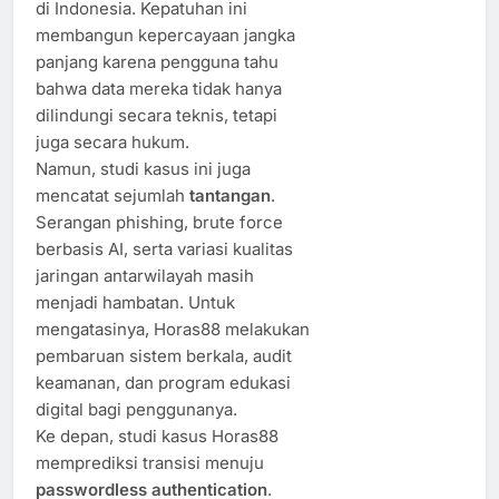
di Indonesia. Kepatuhan ini
membangun kepercayaan jangka
panjang karena pengguna tahu
bahwa data mereka tidak hanya
dilindungi secara teknis, tetapi
juga secara hukum.
Namun, studi kasus ini juga
mencatat sejumlah
tantangan
.
Serangan phishing, brute force
berbasis AI, serta variasi kualitas
jaringan antarwilayah masih
menjadi hambatan. Untuk
mengatasinya, Horas88 melakukan
pembaruan sistem berkala, audit
keamanan, dan program edukasi
digital bagi penggunanya.
Ke depan, studi kasus Horas88
memprediksi transisi menuju
passwordless authentication
.