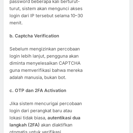
password beberapa kali berturut-
turut, sistem akan mengunci akses
login dari IP tersebut selama 10–30
menit.
b.
Captcha Verification
Sebelum mengizinkan percobaan
login lebih lanjut, pengguna akan
diminta menyelesaikan CAPTCHA
guna memverifikasi bahwa mereka
adalah manusia, bukan bot.
c.
OTP dan 2FA Activation
Jika sistem mencurigai percobaan
login dari perangkat baru atau
lokasi tidak biasa,
autentikasi dua
langkah (2FA)
akan diaktifkan
otomatis untuk verifikasi