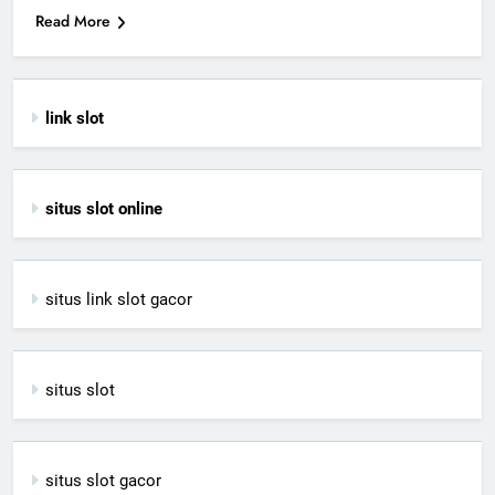
Read More
link slot
situs slot online
situs link slot gacor
situs slot
situs slot gacor