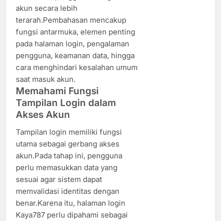
akun secara lebih
terarah.Pembahasan mencakup
fungsi antarmuka, elemen penting
pada halaman login, pengalaman
pengguna, keamanan data, hingga
cara menghindari kesalahan umum
saat masuk akun.
Memahami Fungsi
Tampilan Login dalam
Akses Akun
Tampilan login memiliki fungsi
utama sebagai gerbang akses
akun.Pada tahap ini, pengguna
perlu memasukkan data yang
sesuai agar sistem dapat
memvalidasi identitas dengan
benar.Karena itu, halaman login
Kaya787 perlu dipahami sebagai