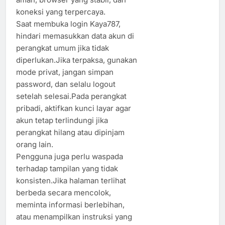
koneksi yang terpercaya.
Saat membuka login Kaya787,
hindari memasukkan data akun di
perangkat umum jika tidak
diperlukan.Jika terpaksa, gunakan
mode privat, jangan simpan
password, dan selalu logout
setelah selesai.Pada perangkat
pribadi, aktifkan kunci layar agar
akun tetap terlindungi jika
perangkat hilang atau dipinjam
orang lain.
Pengguna juga perlu waspada
terhadap tampilan yang tidak
konsisten.Jika halaman terlihat
berbeda secara mencolok,
meminta informasi berlebihan,
atau menampilkan instruksi yang