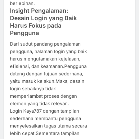
berlebihan.
Insight Pengalaman:
Desain Login yang Baik
Harus Fokus pada
Pengguna
Dari sudut pandang pengalaman
pengguna, halaman login yang baik
harus mengutamakan kejelasan,
efisiensi, dan keamanan.Pengguna
datang dengan tujuan sederhana,
yaitu masuk ke akun.Maka, desain
login sebaiknya tidak
memperlambat proses dengan
elemen yang tidak relevan.
Login Kaya787 dengan tampilan
sederhana membantu pengguna
menyelesaikan tugas utama secara
lebih cepat.Sementara tampilan