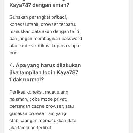
Kaya787 dengan aman?
Gunakan perangkat pribadi,
koneksi stabil, browser terbaru,
masukkan data akun dengan teliti,
dan jangan membagikan password
atau kode verifikasi kepada siapa
pun.
4. Apa yang harus dilakukan
jika tampilan login Kaya787
tidak normal?
Periksa koneksi, muat ulang
halaman, coba mode privat,
bersihkan cache browser, atau
gunakan browser lain yang
stabil.Jangan memasukkan data
jika tampilan terlihat