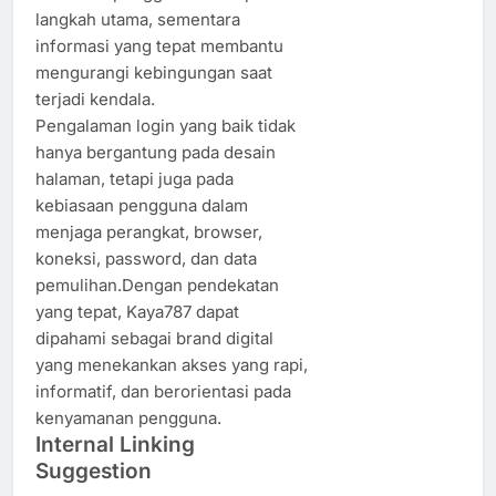
langkah utama, sementara
informasi yang tepat membantu
mengurangi kebingungan saat
terjadi kendala.
Pengalaman login yang baik tidak
hanya bergantung pada desain
halaman, tetapi juga pada
kebiasaan pengguna dalam
menjaga perangkat, browser,
koneksi, password, dan data
pemulihan.Dengan pendekatan
yang tepat, Kaya787 dapat
dipahami sebagai brand digital
yang menekankan akses yang rapi,
informatif, dan berorientasi pada
kenyamanan pengguna.
Internal Linking
Suggestion