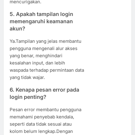
mencurigakan.
5. Apakah tampilan login
memengaruhi keamanan
akun?
Ya.Tampilan yang jelas membantu
pengguna mengenali alur akses
yang benar, menghindari
kesalahan input, dan lebih
waspada terhadap permintaan data
yang tidak wajar.
6. Kenapa pesan error pada
login penting?
Pesan error membantu pengguna
memahami penyebab kendala,
seperti data tidak sesuai atau
kolom belum lengkap.Dengan