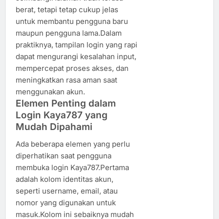
berat, tetapi tetap cukup jelas
untuk membantu pengguna baru
maupun pengguna lama.Dalam
praktiknya, tampilan login yang rapi
dapat mengurangi kesalahan input,
mempercepat proses akses, dan
meningkatkan rasa aman saat
menggunakan akun.
Elemen Penting dalam
Login Kaya787 yang
Mudah Dipahami
Ada beberapa elemen yang perlu
diperhatikan saat pengguna
membuka login Kaya787.Pertama
adalah kolom identitas akun,
seperti username, email, atau
nomor yang digunakan untuk
masuk.Kolom ini sebaiknya mudah