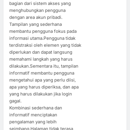
bagian dari sistem akses yang
menghubungkan pengguna
dengan area akun pribadi.
Tampilan yang sederhana
membantu pengguna fokus pada
informasi utama.Pengguna tidak
terdistraksi oleh elemen yang tidak
diperlukan dan dapat langsung
memahami langkah yang harus
dilakukan.Sementara itu, tampilan
informatif membantu pengguna
mengetahui apa yang perlu diisi,
apa yang harus diperiksa, dan apa
yang harus dilakukan jika login
gagal.
Kombinasi sederhana dan
informatif menciptakan
pengalaman yang lebih
seimbang.Halaman tidak terasa