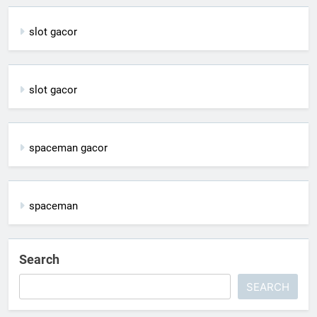
slot gacor
slot gacor
spaceman gacor
spaceman
Search
SEARCH