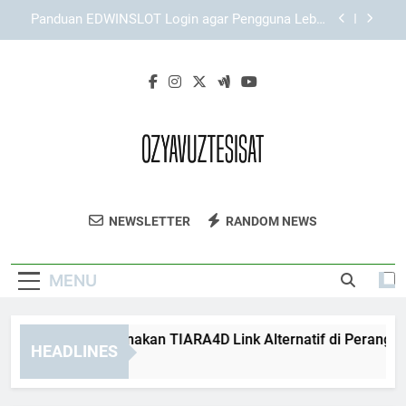
Skip
Login Edwinslot Resmi dan Keunggulan Akses
to
Mobile untuk Pengalaman yang Lebih Praktis
content
Panduan Login Lebah4D untuk Akses Harian yang
Lebih Aman
Panduan Menggunakan TIARA4D Link Alternatif di
Perangkat Mobile
Panduan EDWINSLOT Login agar Pengguna Lebih
Mudah Memahami Sistem
Login Edwinslot Resmi dan Keunggulan Akses
Mobile untuk Pengalaman yang Lebih Praktis
Ozyavuz Tesisat
Ozyavuz Tesisat Menyediakan Layanan
Panduan Login Lebah4D untuk Akses Harian yang
NEWSLETTER
RANDOM NEWS
Lebih Aman
Perbaikan Dan Instalasi Pipa Profesional.
Solusi Cepat Dan Terpercaya.
MENU
nduan Menggunakan TIARA4D Link Alternatif di Perangkat Mo
HEADLINES
Month Ago