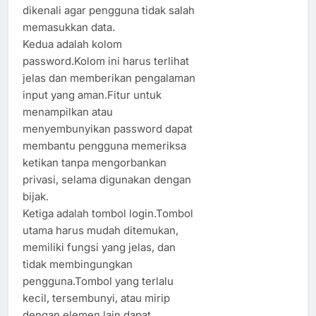
dikenali agar pengguna tidak salah
memasukkan data.
Kedua adalah kolom
password.Kolom ini harus terlihat
jelas dan memberikan pengalaman
input yang aman.Fitur untuk
menampilkan atau
menyembunyikan password dapat
membantu pengguna memeriksa
ketikan tanpa mengorbankan
privasi, selama digunakan dengan
bijak.
Ketiga adalah tombol login.Tombol
utama harus mudah ditemukan,
memiliki fungsi yang jelas, dan
tidak membingungkan
pengguna.Tombol yang terlalu
kecil, tersembunyi, atau mirip
dengan elemen lain dapat