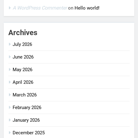
A WordPress Commenter
on
Hello world!
Archives
July 2026
June 2026
May 2026
April 2026
March 2026
February 2026
January 2026
December 2025