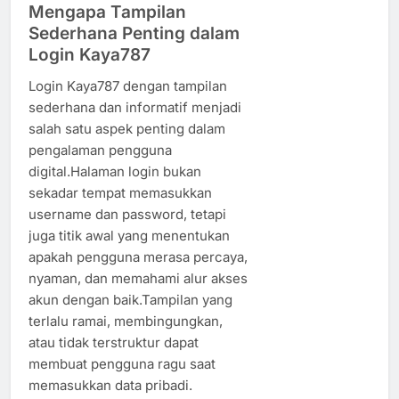
Mengapa Tampilan
Sederhana Penting dalam
Login Kaya787
Login Kaya787 dengan tampilan
sederhana dan informatif menjadi
salah satu aspek penting dalam
pengalaman pengguna
digital.Halaman login bukan
sekadar tempat memasukkan
username dan password, tetapi
juga titik awal yang menentukan
apakah pengguna merasa percaya,
nyaman, dan memahami alur akses
akun dengan baik.Tampilan yang
terlalu ramai, membingungkan,
atau tidak terstruktur dapat
membuat pengguna ragu saat
memasukkan data pribadi.