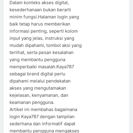
Dalam konteks akses digital,
kesederhanaan bukan berarti
minim fungsi.Halaman login yang
baik tetap harus memberikan
informasi penting, seperti kolom
input yang jelas, instruksi yang
mudah dipahami, tombol aksi yang
terlihat, serta pesan kesalahan
yang membantu pengguna
memperbaiki masalah.Kaya787
sebagai brand digital perlu
dipahami melalui pendekatan
akses yang mengutamakan
kejelasan, kenyamanan, dan
keamanan pengguna.
Artikel ini membahas bagaimana
login Kaya787 dengan tampilan
sederhana dan informatif dapat
membantu pengguna mengakses