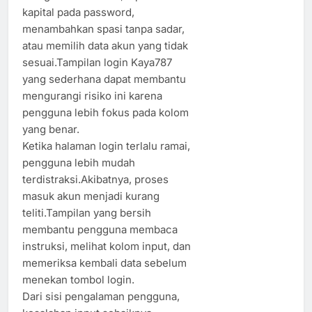
kapital pada password,
menambahkan spasi tanpa sadar,
atau memilih data akun yang tidak
sesuai.Tampilan login Kaya787
yang sederhana dapat membantu
mengurangi risiko ini karena
pengguna lebih fokus pada kolom
yang benar.
Ketika halaman login terlalu ramai,
pengguna lebih mudah
terdistraksi.Akibatnya, proses
masuk akun menjadi kurang
teliti.Tampilan yang bersih
membantu pengguna membaca
instruksi, melihat kolom input, dan
memeriksa kembali data sebelum
menekan tombol login.
Dari sisi pengalaman pengguna,