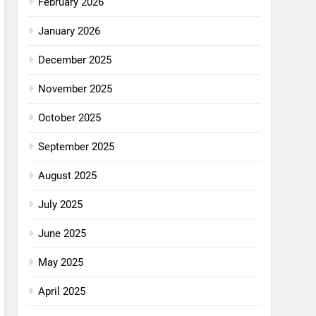
February 2026
January 2026
December 2025
November 2025
October 2025
September 2025
August 2025
July 2025
June 2025
May 2025
April 2025