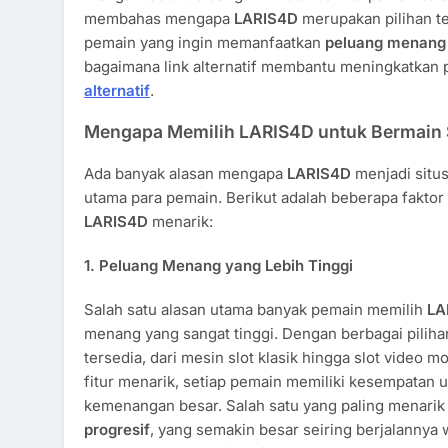
membahas mengapa
LARIS4D
merupakan pilihan te
pemain yang ingin memanfaatkan
peluang menang 
bagaimana link alternatif membantu meningkatkan
alternatif
.
Mengapa Memilih LARIS4D untuk Bermain S
Ada banyak alasan mengapa
LARIS4D
menjadi situs 
utama para pemain. Berikut adalah beberapa fakto
LARIS4D
menarik:
1. Peluang Menang yang Lebih Tinggi
Salah satu alasan utama banyak pemain memilih
LA
menang yang sangat tinggi. Dengan berbagai piliha
tersedia, dari mesin slot klasik hingga slot video m
fitur menarik, setiap pemain memiliki kesempatan 
kemenangan besar. Salah satu yang paling menarik
progresif
, yang semakin besar seiring berjalannya