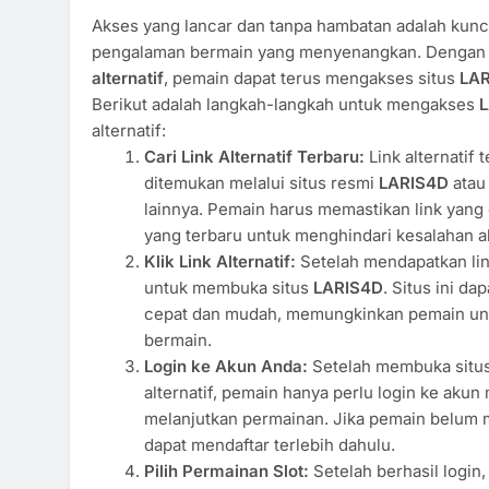
Akses yang lancar dan tanpa hambatan adalah kunc
pengalaman bermain yang menyenangkan. Denga
alternatif
, pemain dapat terus mengakses situs
LA
Berikut adalah langkah-langkah untuk mengakses
alternatif:
Cari Link Alternatif Terbaru:
Link alternatif 
ditemukan melalui situs resmi
LARIS4D
atau
lainnya. Pemain harus memastikan link yang
yang terbaru untuk menghindari kesalahan a
Klik Link Alternatif:
Setelah mendapatkan link
untuk membuka situs
LARIS4D
. Situs ini d
cepat dan mudah, memungkinkan pemain unt
bermain.
Login ke Akun Anda:
Setelah membuka situ
alternatif, pemain hanya perlu login ke akun
melanjutkan permainan. Jika pemain belum 
dapat mendaftar terlebih dahulu.
Pilih Permainan Slot:
Setelah berhasil login