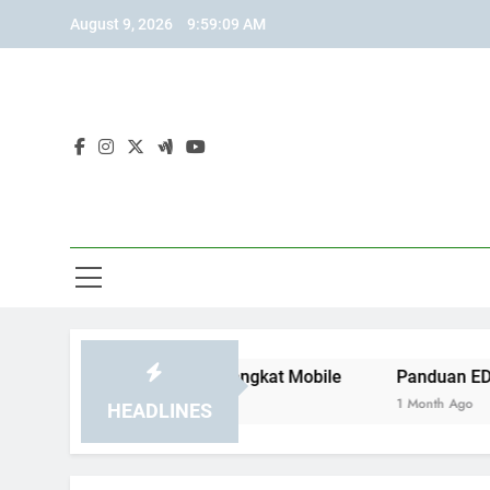
Skip
August 9, 2026
9:59:10 AM
to
content
Ozy
Ozyavuz Te
lternatif di Perangkat Mobile
Panduan EDWINSLOT Lo
1 Month Ago
HEADLINES