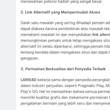
menawarkan potensi hadiah yang sangat besar.
2. Link Alternatif yang Mempermudah Akses
Salah satu masalah yang sering dihadapi pemain ada
dapat diakses karena pemblokiran atau masalah tek
memahami masalah ini dan menyediakan
link altern
memungkinkan pemain untuk tetap mengakses situ
alternatif ini selalu diperbarui, sehingga pemain tid
tentang kendala dalam mengakses situs dan dapat 
gangguan.
3. Permainan Berkualitas dari Penyedia Terbaik
LARIS4D
bekerja sama dengan penyedia perangkat
dalam industri perjudian, seperti Pragmatic Play, 
Play’n GO. Hal ini memastikan bahwa semua permai
memiliki kualitas grafis dan mekanisme permainan 
pengalaman bermain yang lebih seru dan menyena