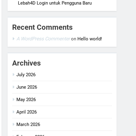
Lebah4D Login untuk Pengguna Baru
Recent Comments
A WordPress Commenter
on
Hello world!
Archives
July 2026
June 2026
May 2026
April 2026
March 2026