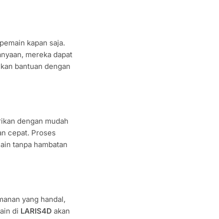
pemain kapan saja.
anyaan, mereka dapat
ikan bantuan dengan
arikan dengan mudah
n cepat. Proses
main tanpa hambatan
amanan yang handal,
ain di
LARIS4D
akan