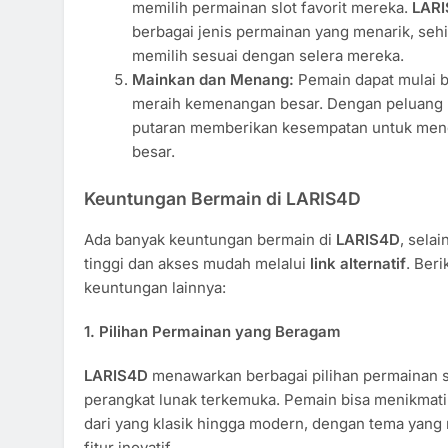
memilih permainan slot favorit mereka.
LAR
berbagai jenis permainan yang menarik, seh
memilih sesuai dengan selera mereka.
Mainkan dan Menang:
Pemain dapat mulai 
meraih kemenangan besar. Dengan peluang m
putaran memberikan kesempatan untuk men
besar.
Keuntungan Bermain di LARIS4D
Ada banyak keuntungan bermain di
LARIS4D
, sela
tinggi dan akses mudah melalui
link alternatif
. Ber
keuntungan lainnya:
1. Pilihan Permainan yang Beragam
LARIS4D
menawarkan berbagai pilihan permainan sl
perangkat lunak terkemuka. Pemain bisa menikmati b
dari yang klasik hingga modern, dengan tema yang 
fitur inovatif.