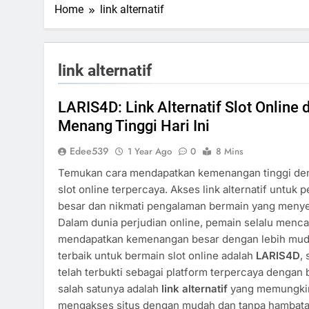
Home
link alternatif
link alternatif
LARIS4D: Link Alternatif Slot Online
Menang Tinggi Hari Ini
Edee539
1 Year Ago
0
8 Mins
Temukan cara mendapatkan kemenangan tinggi den
slot online terpercaya. Akses link alternatif untuk
besar dan nikmati pengalaman bermain yang meny
Dalam dunia perjudian online, pemain selalu menca
mendapatkan kemenangan besar dengan lebih mudah
terbaik untuk bermain slot online adalah
LARIS4D
,
telah terbukti sebagai platform terpercaya dengan
salah satunya adalah
link alternatif
yang memungkin
mengakses situs dengan mudah dan tanpa hambatan.